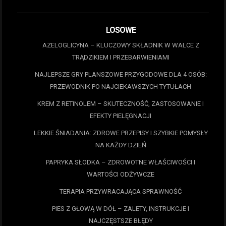
LOSOWE
AZELOGLICYNA – KLUCZOWY SKŁADNIK W WALCE Z
TRĄDZIKIEM I PRZEBARWIENIAMI
NAJLEPSZE GRY PLANSZOWE PRZYGODOWE DLA 4 OSÓB:
PRZEWODNIK PO NAJCIEKAWSZYCH TYTUŁACH
KREM Z RETINOLEM – SKUTECZNOŚĆ, ZASTOSOWANIE I
EFEKTY PIELĘGNACJI
LEKKIE ŚNIADANIA: ZDROWE PRZEPISY I SZYBKIE POMYSŁY
NA KAŻDY DZIEŃ
PAPRYKA SŁODKA – ZDROWOTNE WŁAŚCIWOŚCI I
WARTOŚCI ODŻYWCZE
TERAPIA PRZYWRACAJĄCA SPRAWNOŚĆ
PIES Z GŁOWĄ W DÓŁ – ZALETY, INSTRUKCJE I
NAJCZĘSTSZE BŁĘDY