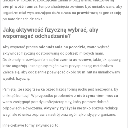
dietetykiem przed rozpoczęciem zmian w odżywianiu. Kluczowe są
cierpliwość i umiar
; tempo chudnięcia powinno być umiarkowane, aby
organizm miał wystarczająco dużo czasu na
prawidłową regenerację
po narodzinach dziecka.
Jaką aktywność fizyczną wybrać, aby
wspomagać odchudzanie?
Aby wspierać proces
odchudzania po porodzie
, warto wybrać
aktywność fizyczną dostosowaną do potrzeb młodych mam.
Doskonałym rozwiązaniem są
ćwiczenia aerobowe
, takie jak spacery,
które angażują liczne grupy mięśniowe i przyspieszają metabolizm.
Zaleca się, aby codziennie poświęcać około
30 minut
na umiarkowany
wysiłek fizyczny.
Pamiętaj, że
rozgrzewka
przed każdą formą ruchu jest niezbędna, by
uniknąć kontuzji. W przypadku problemów z
nietrzymaniem moczu
warto zasięgnąć porady urofizjoterapeuty, który pomoże dobrać
odpowiednie ćwiczenia.
Aktywny
styl życia
nie tylko sprzyja redukcji
wagi, ale również poprawia nastrój oraz ogólną kondycję organizmu.
Inne ciekawe formy aktywności to: