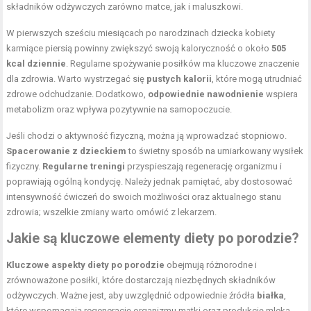
składników odżywczych zarówno matce, jak i maluszkowi.
W pierwszych sześciu miesiącach po narodzinach dziecka kobiety
karmiące piersią powinny zwiększyć swoją kaloryczność o około
505
kcal dziennie
. Regularne spożywanie posiłków ma kluczowe znaczenie
dla zdrowia. Warto wystrzegać się
pustych kalorii
, które mogą utrudniać
zdrowe odchudzanie. Dodatkowo,
odpowiednie nawodnienie
wspiera
metabolizm oraz wpływa pozytywnie na samopoczucie.
Jeśli chodzi o aktywność fizyczną, można ją wprowadzać stopniowo.
Spacerowanie z dzieckiem
to świetny sposób na umiarkowany wysiłek
fizyczny.
Regularne treningi
przyspieszają regenerację organizmu i
poprawiają ogólną kondycję. Należy jednak pamiętać, aby dostosować
intensywność ćwiczeń do swoich możliwości oraz aktualnego stanu
zdrowia; wszelkie zmiany warto omówić z lekarzem.
Jakie są kluczowe elementy diety po porodzie?
Kluczowe aspekty diety po porodzie
obejmują różnorodne i
zrównoważone posiłki, które dostarczają niezbędnych składników
odżywczych. Ważne jest, aby uwzględnić odpowiednie źródła
białka
,
które wspomagają regenerację organizmu matki oraz produkcję mleka.