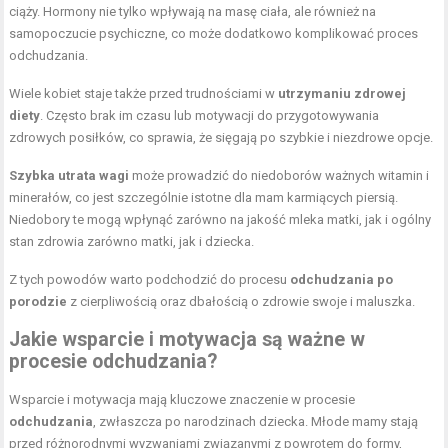
ciąży. Hormony nie tylko wpływają na masę ciała, ale również na
samopoczucie psychiczne, co może dodatkowo komplikować proces
odchudzania.
Wiele kobiet staje także przed trudnościami w
utrzymaniu zdrowej
diety
. Często brak im czasu lub motywacji do przygotowywania
zdrowych posiłków, co sprawia, że sięgają po szybkie i niezdrowe opcje.
Szybka utrata wagi
może prowadzić do niedoborów ważnych witamin i
minerałów, co jest szczególnie istotne dla mam karmiących piersią.
Niedobory te mogą wpłynąć zarówno na jakość mleka matki, jak i ogólny
stan zdrowia zarówno matki, jak i dziecka.
Z tych powodów warto podchodzić do procesu
odchudzania po
porodzie
z cierpliwością oraz dbałością o zdrowie swoje i maluszka.
Jakie wsparcie i motywacja są ważne w
procesie odchudzania?
Wsparcie i motywacja mają kluczowe znaczenie w procesie
odchudzania
, zwłaszcza po narodzinach dziecka. Młode mamy stają
przed różnorodnymi wyzwaniami związanymi z powrotem do formy,