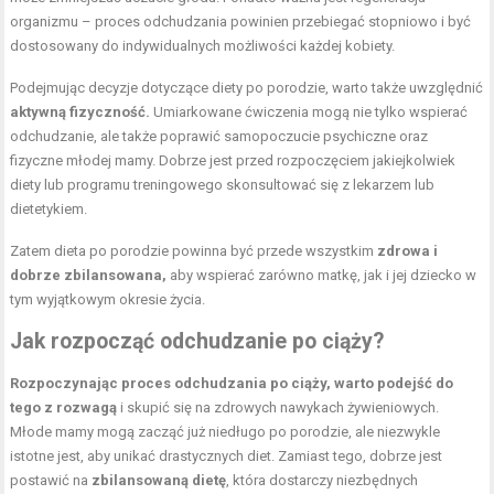
organizmu – proces odchudzania powinien przebiegać stopniowo i być
dostosowany do indywidualnych możliwości każdej kobiety.
Podejmując decyzje dotyczące diety po porodzie, warto także uwzględnić
aktywną fizyczność.
Umiarkowane ćwiczenia mogą nie tylko wspierać
odchudzanie, ale także poprawić samopoczucie psychiczne oraz
fizyczne młodej mamy. Dobrze jest przed rozpoczęciem jakiejkolwiek
diety lub programu treningowego skonsultować się z lekarzem lub
dietetykiem.
Zatem dieta po porodzie powinna być przede wszystkim
zdrowa i
dobrze zbilansowana,
aby wspierać zarówno matkę, jak i jej dziecko w
tym wyjątkowym okresie życia.
Jak rozpocząć odchudzanie po ciąży?
Rozpoczynając proces odchudzania po ciąży, warto podejść do
tego z rozwagą
i skupić się na zdrowych nawykach żywieniowych.
Młode mamy mogą zacząć już niedługo po porodzie, ale niezwykle
istotne jest, aby unikać drastycznych diet. Zamiast tego, dobrze jest
postawić na
zbilansowaną dietę
, która dostarczy niezbędnych