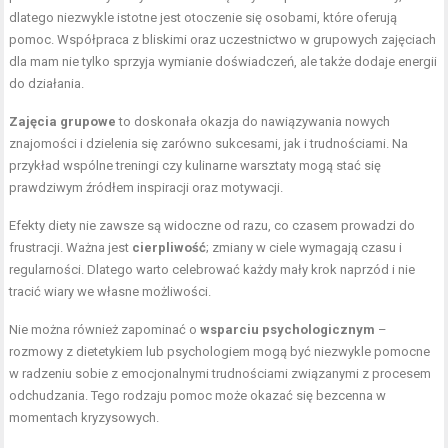
dlatego niezwykle istotne jest otoczenie się osobami, które oferują
pomoc. Współpraca z bliskimi oraz uczestnictwo w grupowych zajęciach
dla mam nie tylko sprzyja wymianie doświadczeń, ale także dodaje energii
do działania.
Zajęcia grupowe
to doskonała okazja do nawiązywania nowych
znajomości i dzielenia się zarówno sukcesami, jak i trudnościami. Na
przykład wspólne treningi czy kulinarne warsztaty mogą stać się
prawdziwym źródłem inspiracji oraz motywacji.
Efekty diety nie zawsze są widoczne od razu, co czasem prowadzi do
frustracji. Ważna jest
cierpliwość
; zmiany w ciele wymagają czasu i
regularności. Dlatego warto celebrować każdy mały krok naprzód i nie
tracić wiary we własne możliwości.
Nie można również zapominać o
wsparciu psychologicznym
–
rozmowy z dietetykiem lub psychologiem mogą być niezwykle pomocne
w radzeniu sobie z emocjonalnymi trudnościami związanymi z procesem
odchudzania. Tego rodzaju pomoc może okazać się bezcenna w
momentach kryzysowych.