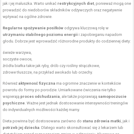
jak i jej maluszka. Warto unikać
restrykcyjnych diet
, ponieważ mogą one
prowadzić do niedoborów składników odżywczych oraz negatywnie
wpływać na ogólne zdrowie.
Regularne spożywanie posiłków
odgrywa kluczową rolę w
utrzymaniu stabilnego poziomu energii
i zapobieganiu napadom
głodu. Dobrze jest wprowadzić różnorodne produkty do codziennej diety:
świeże warzywa,
soczyste owoce,
źródła białka
takie jak ryby, drób czy rośliny strączkowe,
zdrowe tłuszcze, na przykład awokado lub orzechy.
Również
aktywnosć fizyczna
ma ogromne znaczenie w kontekście
powrotu do formy po porodzie. Umiarkowane ćwiczenia nie tylko
wspierają
proces odchudzania
, ale także poprawiają
samopoczucie
psychiczne
. Ważne jest jednak dostosowanie intensywności treningów
do indywidualnych możliwości każdej mamy.
Dieta powinna być dostosowana zarówno do
stanu zdrowia matki
, jak i
potrzeb jej dziecka
. Dlatego warto skonsultować się z lekarzem lub