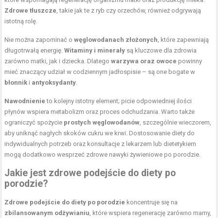
Zdrowe tłuszcze
, takie jak te z ryb czy orzechów, również odgrywają
istotną rolę.
Nie można zapominać o
węglowodanach złożonych
, które zapewniają
długotrwałą energię.
Witaminy i minerały
są kluczowe dla zdrowia
zarówno matki, jak i dziecka. Dlatego
warzywa oraz owoce
powinny
mieć znaczący udział w codziennym jadłospisie – są one bogate w
błonnik
i
antyoksydanty
.
Nawodnienie
to kolejny istotny element; picie odpowiedniej ilości
płynów wspiera metabolizm oraz proces odchudzania. Warto także
ograniczyć spożycie
prostych węglowodanów
, szczególnie wieczorem,
aby uniknąć nagłych skoków cukru we krwi. Dostosowanie diety do
indywidualnych potrzeb oraz konsultacje z lekarzem lub dietetykiem
mogą dodatkowo wesprzeć zdrowe nawyki żywieniowe po porodzie.
Jakie jest zdrowe podejście do diety po
porodzie?
Zdrowe podejście do diety po porodzie
koncentruje się na
zbilansowanym odżywianiu
, które wspiera regenerację zarówno mamy,