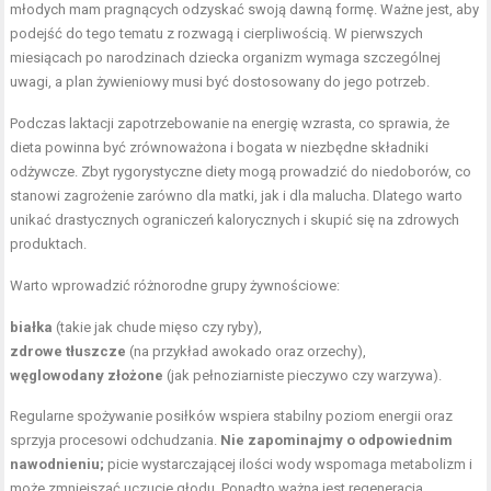
młodych mam pragnących odzyskać swoją dawną formę. Ważne jest, aby
podejść do tego tematu z rozwagą i cierpliwością. W pierwszych
miesiącach po narodzinach dziecka organizm wymaga szczególnej
uwagi, a plan żywieniowy musi być dostosowany do jego potrzeb.
Podczas laktacji zapotrzebowanie na energię wzrasta, co sprawia, że
dieta powinna być zrównoważona i bogata w niezbędne składniki
odżywcze. Zbyt rygorystyczne diety mogą prowadzić do niedoborów, co
stanowi zagrożenie zarówno dla matki, jak i dla malucha. Dlatego warto
unikać drastycznych ograniczeń kalorycznych i skupić się na zdrowych
produktach.
Warto wprowadzić różnorodne grupy żywnościowe:
białka
(takie jak chude mięso czy ryby),
zdrowe tłuszcze
(na przykład awokado oraz orzechy),
węglowodany złożone
(jak pełnoziarniste pieczywo czy warzywa).
Regularne spożywanie posiłków wspiera stabilny poziom energii oraz
sprzyja procesowi odchudzania.
Nie zapominajmy o odpowiednim
nawodnieniu;
picie wystarczającej ilości wody wspomaga metabolizm i
może zmniejszać uczucie głodu. Ponadto ważna jest regeneracja