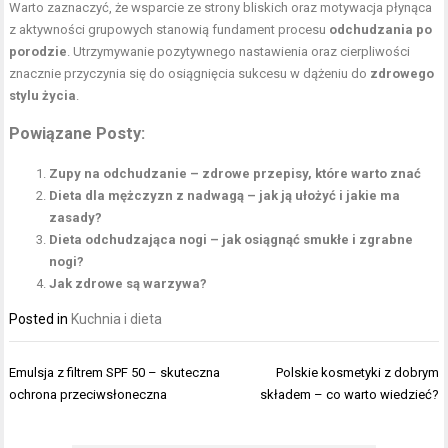
Warto zaznaczyć, że wsparcie ze strony bliskich oraz motywacja płynąca
z aktywności grupowych stanowią fundament procesu
odchudzania po
porodzie
. Utrzymywanie pozytywnego nastawienia oraz cierpliwości
znacznie przyczynia się do osiągnięcia sukcesu w dążeniu do
zdrowego
stylu życia
.
Powiązane Posty:
Zupy na odchudzanie – zdrowe przepisy, które warto znać
Dieta dla mężczyzn z nadwagą – jak ją ułożyć i jakie ma
zasady?
Dieta odchudzająca nogi – jak osiągnąć smukłe i zgrabne
nogi?
Jak zdrowe są warzywa?
Posted in
Kuchnia i dieta
Nawigacja
Emulsja z filtrem SPF 50 – skuteczna
Polskie kosmetyki z dobrym
wpisu
ochrona przeciwsłoneczna
składem – co warto wiedzieć?