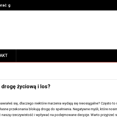
brać: gatunek, parametry techniczne, bezpieczeństwo i konserwacja
TAKT
drogę życiową i los?
awiałeś się, dlaczego niektóre marzenia wydają się nieosiągalne? Często to 
łasne przekonania blokują drogę do spełnienia. Negatywne myśli, które nosi
 naszą rzeczywistość i wpływać na podejmowane decyzje. Warto przyjrzeć s