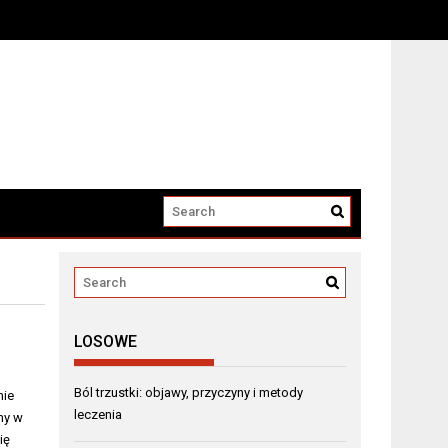
LOSOWE
Ból trzustki: objawy, przyczyny i metody
nie
leczenia
my w
ię