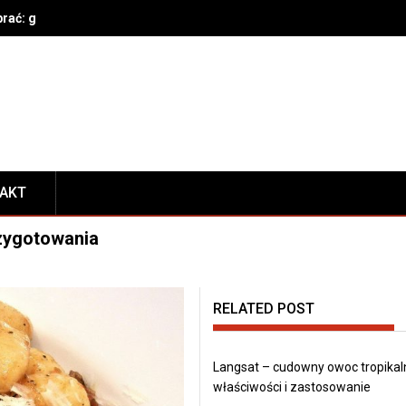
brać: gatunek, parametry techniczne, bezpieczeństwo i konserwacja
TAKT
rzygotowania
RELATED POST
Langsat – cudowny owoc tropikal
właściwości i zastosowanie