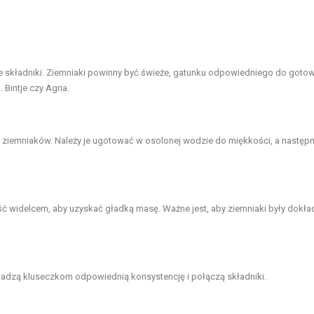
 składniki. Ziemniaki powinny być świeże, gatunku odpowiedniego do gotow
Bintje czy Agria.
ziemniaków. Należy je ugotować w osolonej wodzie do miękkości, a następn
ść widelcem, aby uzyskać gładką masę. Ważne jest, aby ziemniaki były dokła
dadzą kluseczkom odpowiednią konsystencję i połączą składniki.