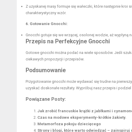
Z uzyskanej masy formuje się wałeczki, które następnie kroi 
charakterystyczny wzór.
6. Gotowanie Gnocchi:
Gnocchi gotuje się we wrzącej, osolonej wodzie, aż wypłyną n
Przepis na Perfekcyjne Gnocchi
Gotowe gnocchi można podać na wiele sposobów. Jeśli szuka
ciekawych propozycji i przepisów.
Podsumowanie
Przygotowanie gnocchi może wydawać się trudne na pierwszy r
uzyskać doskonałe rezultaty. Wypróbuj nasz przepis i podzi
Powiązane Posty:
Jak zrobić francuskie krążki z jabłkami i cynamo
Czas na modowe eksperymenty-krótkie żakiety.
Metamorfoza pokoju dziecięcego
Strony i blogi, które warto odwiedzać – zainspiruj 