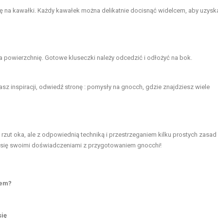
się na kawałki. Każdy kawałek można delikatnie docisnąć widelcem, aby uzysk
a powierzchnię. Gotowe kluseczki należy odcedzić i odłożyć na bok.
sz inspiracji, odwiedź
stronę
:
pomysły na gnocch
, gdzie znajdziesz wiele
zut oka, ale z odpowiednią techniką i przestrzeganiem kilku prostych zasa
el się swoimi doświadczeniami z przygotowaniem gnocchi!
nem?
się