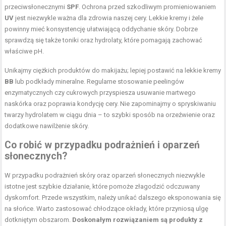
przeciwsłonecznymi
SPF
. Ochrona przed szkodliwym promieniowaniem
UV
jest niezwykle ważna dla zdrowia naszej cery. Lekkie kremy i żele
powinny mieć konsystencję ułatwiającą oddychanie skóry. Dobrze
sprawdzą się także toniki oraz hydrolaty, które pomagają zachować
właściwe pH.
Unikajmy ciężkich produktów do makijażu; lepiej postawić na lekkie kremy
BB
lub podkłady mineralne. Regularne stosowanie peelingów
enzymatycznych czy cukrowych przyspiesza usuwanie martwego
naskórka oraz poprawia kondycję cery. Nie zapominajmy o spryskiwaniu
twarzy hydrolatem w ciągu dnia – to szybki sposób na orzeźwienie oraz
dodatkowe nawilżenie skóry.
Co robić w przypadku podrażnień i oparzeń
słonecznych?
W przypadku podrażnień skóry oraz oparzeń słonecznych niezwykle
istotne jest szybkie działanie, które pomoże złagodzić odczuwany
dyskomfort. Przede wszystkim, należy unikać dalszego eksponowania się
na słońce. Warto zastosować chłodzące okłady, które przyniosą ulgę
dotkniętym obszarom.
Doskonałym rozwiązaniem są produkty z