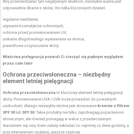
Aby przeciwdziałać tym negatywnym skutkom, niezwykle ważne jest
odpowiednie dbanie o skórę. Oto kilka kluczowych działań:
regularne nawilżanie,
używanie kosmetyków ochronnych,
ochrona przed promieniowaniem UV
,
unikanie długotrwałego wystawiania na słońce,
prawidłowe
oczyszczanie skóry
.
Właściwa pielęgnacja pozwoli Ci cieszyć się pięknym wyglądem
przez całe lato!
Ochrona przeciwsłoneczna – niezbędny
element letniej pielęgnacji
Ochrona przeciwsłoneczna
to kluczowy element letniej pielęgnacji
skóry. Promieniowanie UVA i UVB może prowadzić do poważnych
uszkodzeń, dlatego niezwykle istotne jest stosowanie
kremów z filtrem
SPF 30
lub
SPF 50
. Takie produkty nie tylko zapobiegają poparzeniom
słonecznym, ale również pomagają w walce z przedwczesnym
starzeniem się cery.
Krem
należy nakładać co najmniej co dwie godziny, a
przy intensywnym opalaniu, jeszcze częściej.