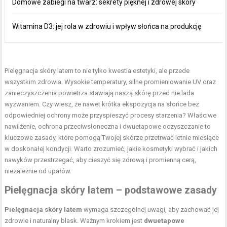
Domowe zabiegi na twarz: sekrety pięknej i zdrowej skóry
Witamina D3: jej rola w zdrowiu i wpływ słońca na produkcję
Pielęgnacja skóry latem
to nie tylko kwestia estetyki, ale przede
wszystkim zdrowia. Wysokie temperatury, silne promieniowanie UV oraz
zanieczyszczenia powietrza stawiają naszą skórę przed nie lada
wyzwaniem. Czy wiesz, że nawet krótka ekspozycja na słońce bez
odpowiedniej ochrony może przyspieszyć procesy starzenia? Właściwe
nawilżenie, ochrona przeciwsłoneczna i dwuetapowe oczyszczanie to
kluczowe zasady, które pomogą Twojej skórze przetrwać letnie miesiące
w doskonałej kondycji. Warto zrozumieć, jakie kosmetyki wybrać i jakich
nawyków przestrzegać, aby cieszyć się zdrową i promienną cerą,
niezależnie od upałów.
Pielęgnacja skóry latem – podstawowe zasady
Pielęgnacja skóry latem
wymaga szczególnej uwagi, aby zachować jej
zdrowie i naturalny blask. Ważnym krokiem jest
dwuetapowe