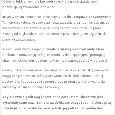
Wybieraj
lekkie formuły kosmetyków
, które nie obciążają cery i
pozwalają jej swobodnie oddychać.
Innym ważnym elementem letniej rutyny jest
dwuetapowe oczyszczanie
.
Ta metoda skutecznie usuwa zanieczyszczenia oraz nadmiar sebum, co
ma szczególne znaczenie po dniu spędzonym na słońcu lub plaży.
Zacznij od olejku lub mleczka do demakijażu, a następnie użyj żelu lub
pianki oczyszczającej.
W ciągu dnia warto sięgać po
wodę termalną
oraz
hydrolaty
, które
doskonale odświeżają skórę. Te produkty działają kojąco i pomagają
utrzymać odpowiedni poziom nawilżenia, przynosząc ulgę w gorące dni.
Należy unikać kosmetyków zawierających silne
składniki aktywne
, gdyż
mogą one podrażniać skórę wystawioną na działanie słońca. Lepiej
postawić na
łagodzące i regenerujące preparaty
, które wspierają
naturalną barierę ochronną naszej cery.
Aby cieszyć się zdrową i promienną cerą latem, kluczowe jest
systematyczne nawilżanie oraz delikatne oczyszczanie skóry przy
użyciu produktów dostosowanych do jej potrzeb w upalne dni.