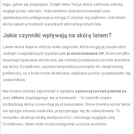
tego, gdzie się znajdujesz. Dzięki temu Twoja skóra zachowa zdrowy
wygląd przez całe lato. Odpowiednio dobrane kosmetyki oraz
systematyczna pielęgnacja pomogą Ci cieszyć się pięknem i zdrowiem
skóry nawet w trudnych warunkach atmosferycznych lata.
Jakie czynniki wpływają na skórę latem?
Latem skóra staje w obliczu wielu zagrożeń, które mogą jej zaszkodzić.
Jednym z największych wyzwań jest
promieniowanie UV
, które nie tylko
wywołuje oparzenia słoneczne, ale również przyspiesza proces starzenia
się skóry. Dodatkowo, wysoka temperatura prowadzi do zwiększonej
potliwości, co z kolei może skutkować zatykanie porów i pojawianiem się
zaskórników.
Nie można również zapomnieć o wpływie
zanieczyszczeń powietrza
oraz
chloru
znajdującego się w basenach – te czynniki często
podrażniają skórę i powodują jej przesuszenie. Słona morska woda także
nie sprzyja zdrowiu naskórka, przyczyniając się do odwodnienia. To
wszystko skutkuje utratą elastyczności i zdrowego wyglądu cery.
Dodatkowo, latem wiatr może potęgować uczucie suchości.