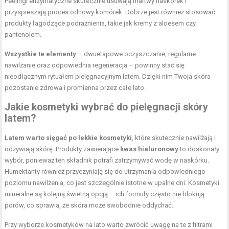
Peelingi enzymatyczne skutecznie usuwają martwy naskórek i
przyspieszają proces odnowy komórek. Dobrze jest również stosować
produkty łagodzące podrażnienia, takie jak kremy z aloesem czy
pantenolem.
Wszystkie te elementy
– dwuetapowe oczyszczanie, regularne
nawilżanie oraz odpowiednia regeneracja – powinny stać się
nieodłącznym rytuałem pielęgnacyjnym latem. Dzięki nim Twoja skóra
pozostanie zdrowa i promienna przez całe lato.
Jakie kosmetyki wybrać do pielęgnacji skóry
latem?
Latem warto sięgać po lekkie kosmetyki
, które skutecznie nawilżają i
odżywiają skórę. Produkty zawierające
kwas hialuronowy
to doskonały
wybór, ponieważ ten składnik potrafi zatrzymywać wodę w naskórku.
Humektanty również przyczyniają się do utrzymania odpowiedniego
poziomu nawilżenia, co jest szczególnie istotne w upalne dni. Kosmetyki
mineralne są kolejną świetną opcją – ich formuły często nie blokują
porów, co sprawia, że skóra może swobodnie oddychać.
Przy wyborze kosmetyków na lato warto zwrócić uwagę na te z filtrami