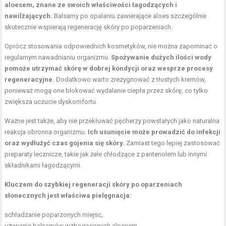
aloesem, znane ze swoich właściwości łagodzących i
nawilżających.
Balsamy po opalaniu zawierające aloes szczególnie
skutecznie wspierają regenerację skóry po poparzeniach.
Oprócz stosowania odpowiednich kosmetyków, nie można zapominać o
regularnym nawadnianiu organizmu.
Spożywanie dużych ilości wody
pomoże utrzymać skórę w dobrej kondycji oraz wesprze procesy
regeneracyjne.
Dodatkowo warto zrezygnować z tłustych kremów,
ponieważ mogą one blokować wydalanie ciepła przez skórę, co tylko
zwiększa uczucie dyskomfortu.
Ważne jest także, aby nie przekłuwać pęcherzy powstałych jako naturalna
reakcja obronna organizmu.
Ich usunięcie może prowadzić do infekcji
oraz wydłużyć czas gojenia się skóry.
Zamiast tego lepiej zastosować
preparaty lecznicze, takie jak żele chłodzące z pantenolem lub innymi
składnikami łagodzącymi.
Kluczem do szybkiej regeneracji skóry po oparzeniach
słonecznych jest właściwa pielęgnacja:
schładzanie poparzonych miejsc,
używanie balsamów wzbogaconych aloesem,