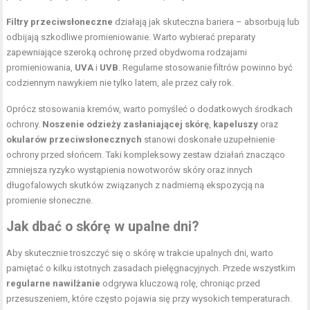
Filtry przeciwsłoneczne
działają jak skuteczna bariera – absorbują lub
odbijają szkodliwe promieniowanie. Warto wybierać preparaty
zapewniające szeroką ochronę przed obydwoma rodzajami
promieniowania,
UVA
i
UVB
. Regularne stosowanie filtrów powinno być
codziennym nawykiem nie tylko latem, ale przez cały rok.
Oprócz stosowania kremów, warto pomyśleć o dodatkowych środkach
ochrony.
Noszenie odzieży zasłaniającej skórę
,
kapeluszy
oraz
okularów przeciwsłonecznych
stanowi doskonałe uzupełnienie
ochrony przed słońcem. Taki kompleksowy zestaw działań znacząco
zmniejsza ryzyko wystąpienia nowotworów skóry oraz innych
długofalowych skutków związanych z nadmierną ekspozycją na
promienie słoneczne.
Jak dbać o skórę w upalne dni?
Aby skutecznie troszczyć się o skórę w trakcie upalnych dni, warto
pamiętać o kilku istotnych zasadach pielęgnacyjnych. Przede wszystkim
regularne nawilżanie
odgrywa kluczową rolę, chroniąc przed
przesuszeniem, które często pojawia się przy wysokich temperaturach.