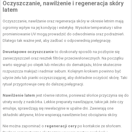
Oczyszczanie, nawilżenie i regeneracja skóry
latem
Oczyszczanie, nawilżanie oraz regeneracja skóry w okresie letnim mają
ogromny wpływ na jej kondycję i estetykę. Wysokie temperatury i silne
promieniowanie UV mogą prowadzić do odwodnienia oraz podrażnień.
Dlatego tak ważne jest, aby zadbać o odpowiednią pielęgnację.
Dwuetapowe oczyszczanie
to doskonały sposób na pozbycie się
zanieczyszczeń oraz resztek filtrów przeciwsłonecznych. Na początku
warto sięgnąć po olejek lub
mleczko do demakijażu
, które skutecznie
rozpuszcza makijaż i nadmiar sebum. Kolejnym krokiem powinno być
użycie żelu lub pianki oczyszczającej, aby dokładnie oczyścić skórę. Taki
rytuał przygotowuje cerę do dalszej pielęgnacji.
Nawilżenie latem
jest równie istotne, ponieważ słońce przyczynia się do
utraty wody z naskórka. Lekkie preparaty nawilżające, takie jak żele czy
emulsje, sprawdzają się rewelacyjnie w upalne dni. Zawierają one
składniki aktywne, które wspierają nawilżenie bez obciążania skóry.
Nie można zapominać o
regeneracji cery
po kontakcie ze słońcem.