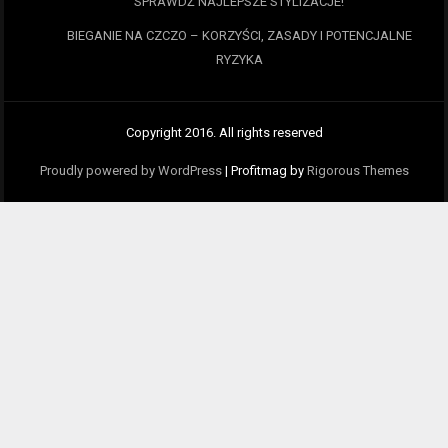
SPRAWDŹ NAJLEPSZE STYLIZACJE!
BIEGANIE NA CZCZO – KORZYŚCI, ZASADY I POTENCJALNE
RYZYKA
Copyright 2016. All rights reserved
Proudly powered by WordPress
|
Profitmag by
Rigorous Themes