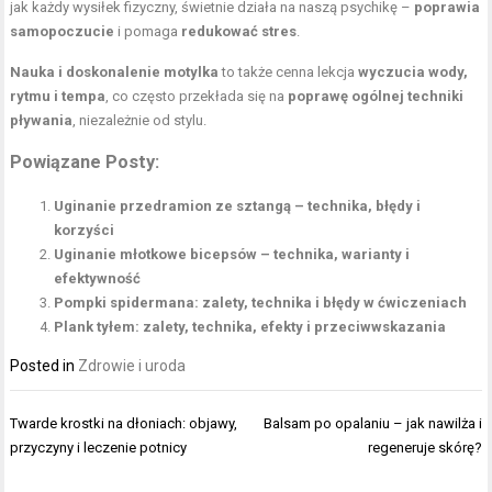
jak każdy wysiłek fizyczny, świetnie działa na naszą psychikę –
poprawia
samopoczucie
i pomaga
redukować stres
.
Nauka i doskonalenie motylka
to także cenna lekcja
wyczucia wody,
rytmu i tempa
, co często przekłada się na
poprawę ogólnej techniki
pływania
, niezależnie od stylu.
Powiązane Posty:
Uginanie przedramion ze sztangą – technika, błędy i
korzyści
Uginanie młotkowe bicepsów – technika, warianty i
efektywność
Pompki spidermana: zalety, technika i błędy w ćwiczeniach
Plank tyłem: zalety, technika, efekty i przeciwwskazania
Posted in
Zdrowie i uroda
Nawigacja
Twarde krostki na dłoniach: objawy,
Balsam po opalaniu – jak nawilża i
wpisu
przyczyny i leczenie potnicy
regeneruje skórę?