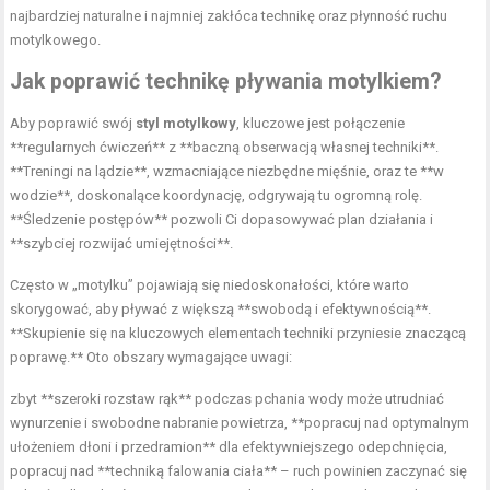
najbardziej naturalne i najmniej zakłóca technikę oraz płynność ruchu
motylkowego.
Jak poprawić technikę pływania motylkiem?
Aby poprawić swój
styl motylkowy
, kluczowe jest połączenie
**regularnych ćwiczeń** z **baczną obserwacją własnej techniki**.
**Treningi na lądzie**, wzmacniające niezbędne mięśnie, oraz te **w
wodzie**, doskonalące koordynację, odgrywają tu ogromną rolę.
**Śledzenie postępów** pozwoli Ci dopasowywać plan działania i
**szybciej rozwijać umiejętności**.
Często w „motylku” pojawiają się niedoskonałości, które warto
skorygować, aby pływać z większą **swobodą i efektywnością**.
**Skupienie się na kluczowych elementach techniki przyniesie znaczącą
poprawę.** Oto obszary wymagające uwagi:
zbyt **szeroki rozstaw rąk** podczas pchania wody może utrudniać
wynurzenie i swobodne nabranie powietrza, **popracuj nad optymalnym
ułożeniem dłoni i
przedramion
** dla efektywniejszego odepchnięcia,
popracuj nad **techniką falowania ciała** – ruch powinien zaczynać się