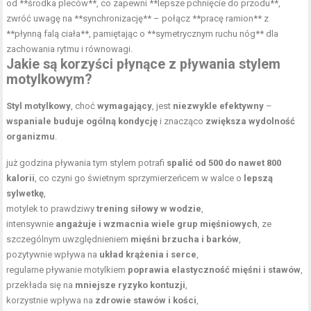
od **środka pleców**, co zapewni **lepsze pchnięcie do przodu**,
zwróć uwagę na **synchronizację** – połącz **pracę ramion** z
**płynną falą ciała**, pamiętając o **symetrycznym ruchu nóg** dla
zachowania rytmu i równowagi.
Jakie są korzyści płynące z pływania stylem
motylkowym?
Styl motylkowy
, choć
wymagający
, jest
niezwykle efektywny
–
wspaniale buduje ogólną kondycję
i znacząco
zwiększa wydolność
organizmu
.
już godzina pływania tym stylem potrafi
spalić od 500 do nawet 800
kalorii
, co czyni go świetnym sprzymierzeńcem w walce o
lepszą
sylwetkę
,
motylek to prawdziwy
trening siłowy w wodzie
,
intensywnie
angażuje i wzmacnia wiele grup mięśniowych
, ze
szczególnym uwzględnieniem
mięśni brzucha i barków
,
pozytywnie wpływa na
układ krążenia i serce
,
regularne pływanie motylkiem
poprawia elastyczność mięśni i stawów
,
przekłada się na
mniejsze ryzyko kontuzji
,
korzystnie wpływa na
zdrowie stawów i kości
,