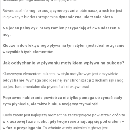
Równocześnie
nogi
pracują symetrycznie
, obie naraz, a ruch ten jest
inicjowany z bioder i przypomina
dynamiczne uderzenie bicza
.
Na jeden pełny cykl pracy ramion przypadają aż dwa uderzenia
nóg.
Kluczem do efektywnego pływania tym stylem jest idealne zgranie
wszystkich tych elementów.
Jak oddychanie w pływaniu motylkiem wpływa na sukces?
Kluczowym elementem sukcesu w stylu motylkowym jest oczywiście
oddychanie
. Wymaga ono idealnej
synchronizacji
z ruchami rąk i nóg,
co jest fundamentalne dla płynności i efektywności.
Poprawne nabieranie powietrza nie tylko pomaga utrzymać stały
rytm płynięcia, ale także buduje twoją wytrzymałość
.
Kiedy zatem jest najlepszy moment na zaczerpnięcie powietrza?
Zrób to
w kluczowej fazie ruchu: gdy twoje ręce znajdują się
pod ciałem
–
w
fazie przyciągania
. To właśnie wtedy uniesienie głowy jest