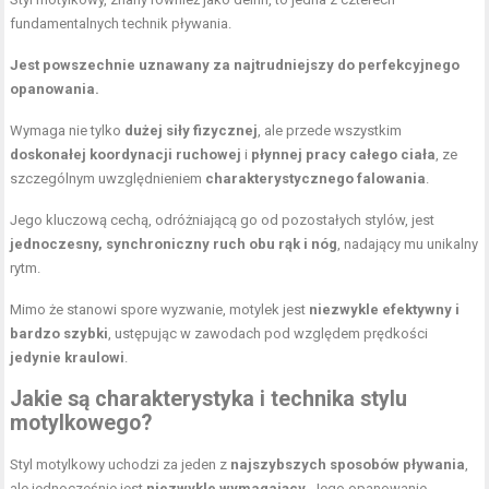
fundamentalnych technik pływania.
Jest powszechnie uznawany za najtrudniejszy do perfekcyjnego
opanowania.
Wymaga nie tylko
dużej siły fizycznej
, ale przede wszystkim
doskonałej koordynacji ruchowej
i
płynnej pracy całego ciała
, ze
szczególnym uwzględnieniem
charakterystycznego falowania
.
Jego kluczową cechą, odróżniającą go od pozostałych stylów, jest
jednoczesny, synchroniczny ruch obu rąk i nóg
, nadający mu unikalny
rytm.
Mimo że stanowi spore wyzwanie, motylek jest
niezwykle efektywny i
bardzo szybki
, ustępując w zawodach pod względem prędkości
jedynie kraulowi
.
Jakie są charakterystyka i technika stylu
motylkowego?
Styl motylkowy uchodzi za jeden z
najszybszych sposobów pływania
,
ale jednocześnie jest
niezwykle wymagający
. Jego opanowanie