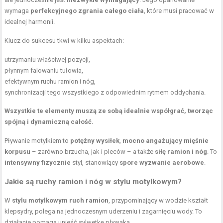
wymaga
perfekcyjnego zgrania całego ciała
, które musi pracować w
idealnej harmonii.
Klucz do sukcesu tkwi w kilku aspektach:
utrzymaniu właściwej pozycji,
płynnym falowaniu tułowia,
efektywnym ruchu ramion i nóg,
synchronizacji tego wszystkiego z odpowiednim rytmem oddychania.
Wszystkie te elementy muszą ze sobą idealnie współgrać, tworząc
spójną i dynamiczną całość.
Pływanie motylkiem to
potężny wysiłek
,
mocno angażujący mięśnie
korpusu
– zarówno
brzucha
, jak i pleców – a także
siłę ramion i nóg
. To
intensywny fizycznie
styl, stanowiący
spore wyzwanie aerobowe
.
Jakie są ruchy ramion i nóg w stylu motylkowym?
W
stylu motylkowym
ruch ramion
, przypominający w wodzie kształt
klepsydry, polega na jednoczesnym uderzeniu i zagarnięciu wody. To
działanie pomaga unieść sylwetkę pływaka.