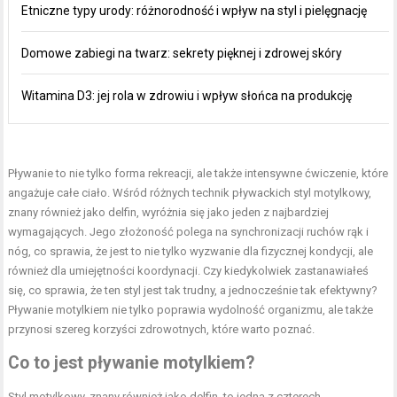
Etniczne typy urody: różnorodność i wpływ na styl i pielęgnację
Domowe zabiegi na twarz: sekrety pięknej i zdrowej skóry
Witamina D3: jej rola w zdrowiu i wpływ słońca na produkcję
Pływanie to nie tylko forma rekreacji, ale także intensywne ćwiczenie, które
angażuje całe ciało. Wśród różnych technik pływackich styl motylkowy,
znany również jako delfin, wyróżnia się jako jeden z najbardziej
wymagających. Jego złożoność polega na synchronizacji ruchów rąk i
nóg, co sprawia, że jest to nie tylko wyzwanie dla fizycznej kondycji, ale
również dla umiejętności koordynacji. Czy kiedykolwiek zastanawiałeś
się, co sprawia, że ten styl jest tak trudny, a jednocześnie tak efektywny?
Pływanie motylkiem
nie tylko poprawia wydolność organizmu, ale także
przynosi szereg korzyści zdrowotnych, które warto poznać.
Co to jest pływanie motylkiem?
Styl motylkowy, znany również jako delfin, to jedna z czterech