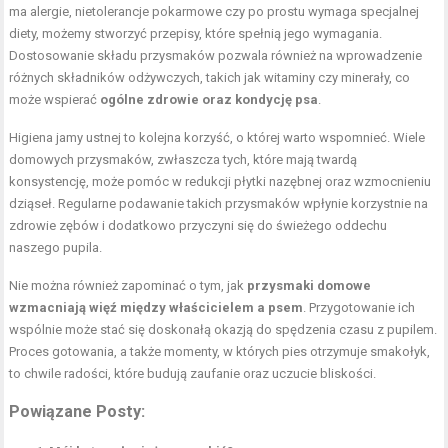
ma alergie, nietolerancje pokarmowe czy po prostu wymaga specjalnej
diety, możemy stworzyć przepisy, które spełnią jego wymagania.
Dostosowanie składu przysmaków pozwala również na wprowadzenie
różnych składników odżywczych, takich jak witaminy czy minerały, co
może wspierać
ogólne zdrowie oraz kondycję psa
.
Higiena jamy ustnej to kolejna korzyść, o której warto wspomnieć. Wiele
domowych przysmaków, zwłaszcza tych, które mają twardą
konsystencję, może pomóc w redukcji płytki nazębnej oraz wzmocnieniu
dziąseł. Regularne podawanie takich przysmaków wpłynie korzystnie na
zdrowie zębów i dodatkowo przyczyni się do świeżego oddechu
naszego pupila.
Nie można również zapominać o tym, jak
przysmaki domowe
wzmacniają więź między właścicielem a psem
. Przygotowanie ich
wspólnie może stać się doskonałą okazją do spędzenia czasu z pupilem.
Proces gotowania, a także momenty, w których pies otrzymuje smakołyk,
to chwile radości, które budują zaufanie oraz uczucie bliskości.
Powiązane Posty: