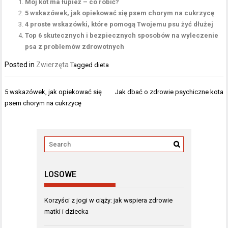
Mój kot ma łupież – co robić?
5 wskazówek, jak opiekować się psem chorym na cukrzycę
4 proste wskazówki, które pomogą Twojemu psu żyć dłużej
Top 6 skutecznych i bezpiecznych sposobów na wyleczenie
psa z problemów zdrowotnych
Posted in
Zwierzęta
Tagged
dieta
Nawigacja
5 wskazówek, jak opiekować się
Jak dbać o zdrowie psychiczne kota
wpisu
psem chorym na cukrzycę
LOSOWE
Korzyści z jogi w ciąży: jak wspiera zdrowie
matki i dziecka