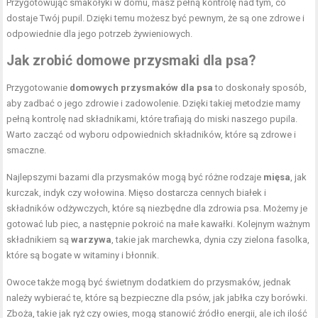
Przygotowując smakołyki w domu, masz pełną kontrolę nad tym, co
dostaje Twój pupil. Dzięki temu możesz być pewnym, że są one zdrowe i
odpowiednie dla jego potrzeb żywieniowych.
Jak zrobić domowe przysmaki dla psa?
Przygotowanie
domowych przysmaków dla psa
to doskonały sposób,
aby zadbać o jego zdrowie i zadowolenie. Dzięki takiej metodzie mamy
pełną kontrolę nad składnikami, które trafiają do miski naszego pupila.
Warto zacząć od wyboru odpowiednich składników, które są zdrowe i
smaczne.
Najlepszymi bazami dla przysmaków mogą być różne rodzaje
mięsa
, jak
kurczak, indyk czy wołowina. Mięso dostarcza cennych białek i
składników odżywczych, które są niezbędne dla zdrowia psa. Możemy je
gotować lub piec, a następnie pokroić na małe kawałki. Kolejnym ważnym
składnikiem są
warzywa
, takie jak marchewka, dynia czy zielona fasolka,
które są bogate w witaminy i błonnik.
Owoce także mogą być świetnym dodatkiem do przysmaków, jednak
należy wybierać te, które są bezpieczne dla psów, jak jabłka czy borówki.
Zboża, takie jak ryż czy owies, mogą stanowić źródło energii, ale ich ilość