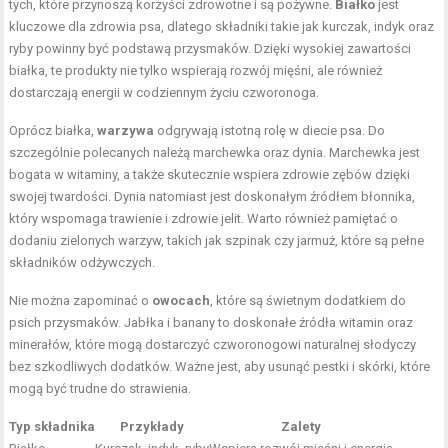
tych, które przynoszą korzyści zdrowotne i są pożywne.
Białko
jest
kluczowe dla zdrowia psa, dlatego składniki takie jak kurczak, indyk oraz
ryby powinny być podstawą przysmaków. Dzięki wysokiej zawartości
białka, te produkty nie tylko wspierają rozwój mięśni, ale również
dostarczają energii w codziennym życiu czworonoga.
Oprócz białka,
warzywa
odgrywają istotną rolę w diecie psa. Do
szczególnie polecanych należą marchewka oraz dynia. Marchewka jest
bogata w witaminy, a także skutecznie wspiera zdrowie zębów dzięki
swojej twardości. Dynia natomiast jest doskonałym źródłem błonnika,
który wspomaga trawienie i zdrowie jelit. Warto również pamiętać o
dodaniu zielonych warzyw, takich jak szpinak czy jarmuż, które są pełne
składników odżywczych.
Nie można zapominać o
owocach
, które są świetnym dodatkiem do
psich przysmaków. Jabłka i banany to doskonałe źródła witamin oraz
minerałów, które mogą dostarczyć czworonogowi naturalnej słodyczy
bez szkodliwych dodatków. Ważne jest, aby usunąć pestki i skórki, które
mogą być trudne do strawienia.
Typ składnika
Przykłady
Zalety