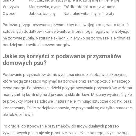
Białko
Kurczak, indyk, ryby
Wspiera rozwój mięśni i energię
Warzywa
Marchewka, dynia
Źródło błonnika oraz witamin
Owoce
Jabłka, banany
Naturalne witaminy i minerały
Podczas przygotowywania przysmaków dla swojego psa, warto unikać
sztucznych dodatków i konserwantów, które mogą negatywnie wpłynąć
na zdrowie pupila. Naturalne składniki nie tylko są zdrowsze, ale również
bardziej smakowite dla czworonogów.
Jakie są korzyści z podawania przysmaków
domowych psu?
Podawanie przysmaków domowych psu niesie ze sobą wiele korzyści,
które mogą znacząco wpłynąć na zdrowie oraz samopoczucie naszego
czworonoga. Po pierwsze, dzięki przygotowywaniu przysmaków w domu
mamy
pełną kontrolę nad jakością składników
. Możemy wybierać tylko
te produkty, które są zdrowe i naturalne, eliminując sztuczne dodatki oraz
konserwanty. Takie podejście sprawia, że przysmaki są nie tylko smaczne,
ale także zdrowe.
Po drugie, dostosowanie przysmaków do indywidualnych potrzeb
żywieniowych psa staje się prostsze. Niezależnie od tego, czy nasz pupil