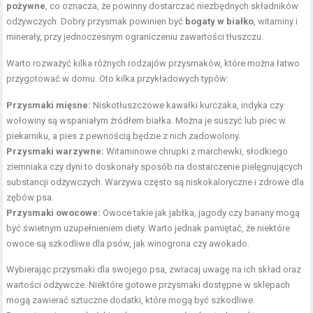
pożywne
, co oznacza, że powinny dostarczać niezbędnych składników
odżywczych. Dobry przysmak powinien być
bogaty w białko
, witaminy i
minerały, przy jednoczesnym ograniczeniu zawartości tłuszczu.
Warto rozważyć kilka różnych rodzajów przysmaków, które można łatwo
przygotować w domu. Oto kilka przykładowych typów:
Przysmaki mięsne:
Niskotłuszczowe kawałki kurczaka, indyka czy
wołowiny są wspaniałym źródłem białka. Można je suszyć lub piec w
piekarniku, a pies z pewnością będzie z nich zadowolony.
Przysmaki warzywne:
Witaminowe chrupki z marchewki, słodkiego
ziemniaka czy dyni to doskonały sposób na dostarczenie pielęgnujących
substancji odżywczych. Warzywa często są niskokaloryczne i zdrowe dla
zębów psa.
Przysmaki owocowe:
Owoce takie jak jabłka, jagody czy banany mogą
być świetnym uzupełnieniem diety. Warto jednak pamiętać, że niektóre
owoce są szkodliwe dla psów, jak winogrona czy awokado.
Wybierając przysmaki dla swojego psa, zwracaj uwagę na ich skład oraz
wartości odżywcze. Niektóre gotowe przysmaki dostępne w sklepach
mogą zawierać sztuczne dodatki, które mogą być szkodliwe.