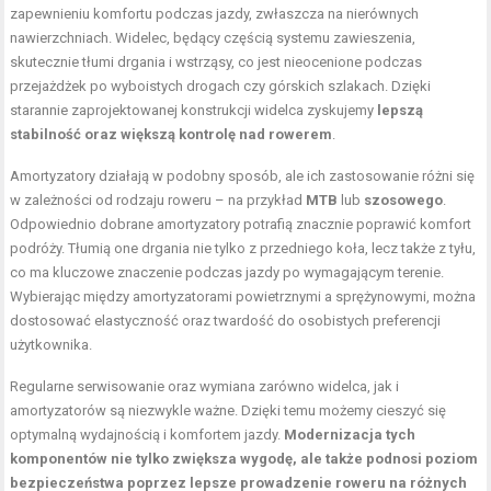
zapewnieniu komfortu podczas jazdy, zwłaszcza na nierównych
nawierzchniach. Widelec, będący częścią systemu zawieszenia,
skutecznie tłumi drgania i wstrząsy, co jest nieocenione podczas
przejażdżek po wyboistych drogach czy górskich szlakach. Dzięki
starannie zaprojektowanej konstrukcji widelca zyskujemy
lepszą
stabilność oraz większą kontrolę nad rowerem
.
Amortyzatory działają w podobny sposób, ale ich zastosowanie różni się
w zależności od rodzaju roweru – na przykład
MTB
lub
szosowego
.
Odpowiednio dobrane amortyzatory potrafią znacznie poprawić komfort
podróży. Tłumią one drgania nie tylko z przedniego koła, lecz także z tyłu,
co ma kluczowe znaczenie podczas jazdy po wymagającym terenie.
Wybierając między amortyzatorami powietrznymi a sprężynowymi, można
dostosować elastyczność oraz twardość do osobistych preferencji
użytkownika.
Regularne serwisowanie oraz wymiana zarówno widelca, jak i
amortyzatorów są niezwykle ważne. Dzięki temu możemy cieszyć się
optymalną wydajnością i komfortem jazdy.
Modernizacja tych
komponentów nie tylko zwiększa wygodę, ale także podnosi poziom
bezpieczeństwa poprzez lepsze prowadzenie roweru na różnych