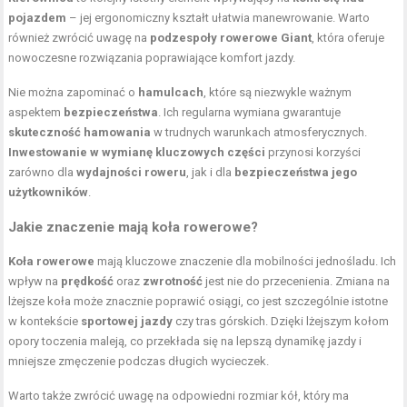
pojazdem
– jej ergonomiczny kształt ułatwia manewrowanie. Warto
również zwrócić uwagę na
podzespoły rowerowe Giant
, która oferuje
nowoczesne rozwiązania poprawiające komfort jazdy.
Nie można zapominać o
hamulcach
, które są niezwykle ważnym
aspektem
bezpieczeństwa
. Ich regularna wymiana gwarantuje
skuteczność hamowania
w trudnych warunkach atmosferycznych.
Inwestowanie w wymianę kluczowych części
przynosi korzyści
zarówno dla
wydajności roweru
, jak i dla
bezpieczeństwa jego
użytkowników
.
Jakie znaczenie mają koła rowerowe?
Koła rowerowe
mają kluczowe znaczenie dla mobilności jednośladu. Ich
wpływ na
prędkość
oraz
zwrotność
jest nie do przecenienia. Zmiana na
lżejsze koła może znacznie poprawić osiągi, co jest szczególnie istotne
w kontekście
sportowej jazdy
czy tras górskich. Dzięki lżejszym kołom
opory toczenia maleją, co przekłada się na lepszą dynamikę jazdy i
mniejsze zmęczenie podczas długich wycieczek.
Warto także zwrócić uwagę na odpowiedni rozmiar kół, który ma