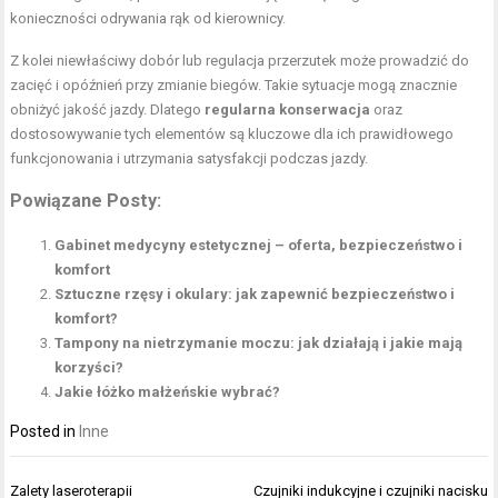
konieczności odrywania rąk od kierownicy.
Z kolei niewłaściwy dobór lub regulacja przerzutek może prowadzić do
zacięć i opóźnień przy zmianie biegów. Takie sytuacje mogą znacznie
obniżyć jakość jazdy. Dlatego
regularna konserwacja
oraz
dostosowywanie tych elementów są kluczowe dla ich prawidłowego
funkcjonowania i utrzymania satysfakcji podczas jazdy.
Powiązane Posty:
Gabinet medycyny estetycznej – oferta, bezpieczeństwo i
komfort
Sztuczne rzęsy i okulary: jak zapewnić bezpieczeństwo i
komfort?
Tampony na nietrzymanie moczu: jak działają i jakie mają
korzyści?
Jakie łóżko małżeńskie wybrać?
Posted in
Inne
Nawigacja
Zalety laseroterapii
Czujniki indukcyjne i czujniki nacisku