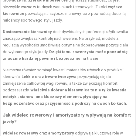
prowadzenia.
Szerokie modele
oferują lepszą stabilność, co jest
niezwykle ważne w trudnych warunkach terenowych. Z kolei
węższe
kierownice
pozwalają na szybsze manewry, co z pewnością docenią
miłośnicy sportowego stylu jazdy.
Dostosowanie kierownicy
do indywidualnych preferencji użytkownika
znacząco zwiększa kontrolę nad rowerem. Na przykład, modele z
regulacją wysokości umożliwiają optymalne dopasowanie pozycji ciała
do wybranego stylu jazdy.
Dzięki temu rowerzysta może poczuć się
znacznie bardziej pewnie i bezpiecznie na trasie.
Nie można również pominąć kwestii materiałów użytych do produkcji
kierownic.
Lekkie oraz trwałe tworzywa
przyczyniają się do
zmniejszenia całkowitej wagi roweru, a także zwiększają komfort
podczas jazdy.
Właściwie dobrana kierownica to nie tylko kwestia
estetyki; stanowi ona kluczowy element wpływający na
bezpieczeństwo oraz przyjemność z podróży na dwóch kółkach.
Jak widelec rowerowy i amortyzatory wpływają na komfort
jazdy?
Widelec rowerowy
oraz
amortyzatory
odgrywają kluczową rolę w