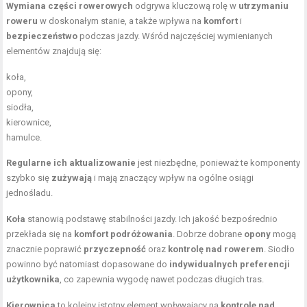
Wymiana części rowerowych
odgrywa kluczową rolę w
utrzymaniu
roweru
w doskonałym stanie, a także wpływa na
komfort
i
bezpieczeństwo
podczas jazdy. Wśród najczęściej wymienianych
elementów znajdują się:
koła,
opony,
siodła,
kierownice,
hamulce.
Regularne ich aktualizowanie
jest niezbędne, ponieważ te komponenty
szybko się
zużywają
i mają znaczący wpływ na ogólne osiągi
jednośladu.
Koła
stanowią podstawę stabilności jazdy. Ich jakość bezpośrednio
przekłada się na
komfort podróżowania
. Dobrze dobrane
opony
mogą
znacznie poprawić
przyczepność
oraz
kontrolę nad rowerem
. Siodło
powinno być natomiast dopasowane do
indywidualnych preferencji
użytkownika
, co zapewnia wygodę nawet podczas długich tras.
Kierownica
to kolejny istotny element wpływający na
kontrolę nad