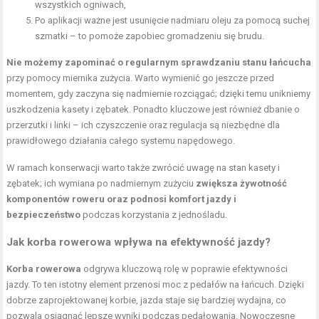
wszystkich ogniwach,
Po aplikacji ważne jest usunięcie nadmiaru oleju za pomocą suchej
szmatki – to pomoże zapobiec gromadzeniu się brudu.
Nie możemy zapominać o regularnym sprawdzaniu stanu łańcucha
przy pomocy miernika zużycia. Warto wymienić go jeszcze przed
momentem, gdy zaczyna się nadmiernie rozciągać; dzięki temu unikniemy
uszkodzenia kasety i zębatek. Ponadto kluczowe jest również dbanie o
przerzutki i linki – ich czyszczenie oraz regulacja są niezbędne dla
prawidłowego działania całego systemu napędowego.
W ramach konserwacji warto także zwrócić uwagę na stan kasety i
zębatek; ich wymiana po nadmiernym zużyciu
zwiększa żywotność
komponentów roweru oraz podnosi komfort jazdy i
bezpieczeństwo
podczas korzystania z jednośladu.
Jak korba rowerowa wpływa na efektywność jazdy?
Korba rowerowa
odgrywa kluczową rolę w poprawie efektywności
jazdy. To ten istotny element przenosi moc z pedałów na łańcuch. Dzięki
dobrze zaprojektowanej korbie, jazda staje się bardziej wydajna, co
pozwala osiągnąć lepsze wyniki podczas pedałowania. Nowoczesne