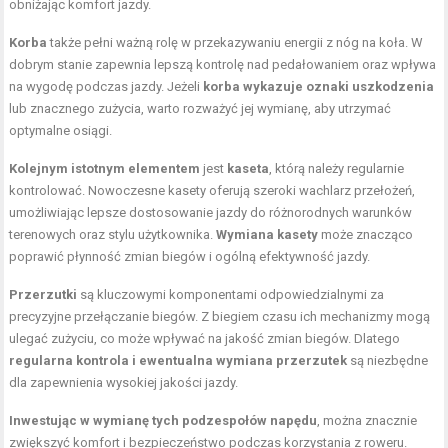
obniżając komfort jazdy.
Korba
także pełni ważną rolę w przekazywaniu energii z nóg na koła. W
dobrym stanie zapewnia lepszą kontrolę nad pedałowaniem oraz wpływa
na wygodę podczas jazdy. Jeżeli
korba wykazuje oznaki uszkodzenia
lub znacznego zużycia, warto rozważyć jej wymianę, aby utrzymać
optymalne osiągi.
Kolejnym istotnym elementem
jest
kaseta
, którą należy regularnie
kontrolować. Nowoczesne kasety oferują szeroki wachlarz przełożeń,
umożliwiając lepsze dostosowanie jazdy do różnorodnych warunków
terenowych oraz stylu użytkownika.
Wymiana kasety
może znacząco
poprawić płynność zmian biegów i ogólną efektywność jazdy.
Przerzutki
są kluczowymi komponentami odpowiedzialnymi za
precyzyjne przełączanie biegów. Z biegiem czasu ich mechanizmy mogą
ulegać zużyciu, co może wpływać na jakość zmian biegów. Dlatego
regularna kontrola i ewentualna wymiana przerzutek
są niezbędne
dla zapewnienia wysokiej jakości jazdy.
Inwestując w wymianę tych podzespołów napędu
, można znacznie
zwiększyć komfort i bezpieczeństwo podczas korzystania z roweru.