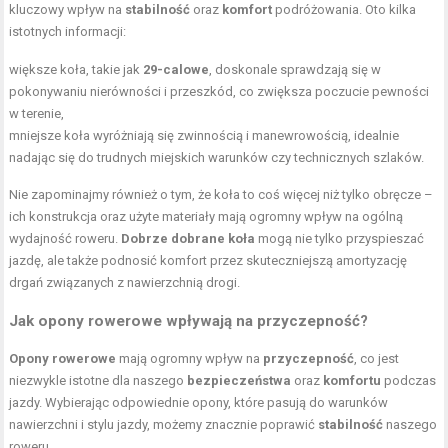
kluczowy wpływ na
stabilność
oraz
komfort
podróżowania. Oto kilka
istotnych informacji:
większe koła, takie jak
29-calowe
, doskonale sprawdzają się w
pokonywaniu nierówności i przeszkód, co zwiększa poczucie pewności
w terenie,
mniejsze koła wyróżniają się zwinnością i manewrowością, idealnie
nadając się do trudnych miejskich warunków czy technicznych szlaków.
Nie zapominajmy również o tym, że koła to coś więcej niż tylko obręcze –
ich konstrukcja oraz użyte materiały mają ogromny wpływ na ogólną
wydajność roweru.
Dobrze dobrane koła
mogą nie tylko przyspieszać
jazdę, ale także podnosić komfort przez skuteczniejszą amortyzację
drgań związanych z nawierzchnią drogi.
Jak opony rowerowe wpływają na przyczepność?
Opony rowerowe
mają ogromny wpływ na
przyczepność
, co jest
niezwykle istotne dla naszego
bezpieczeństwa
oraz
komfortu
podczas
jazdy. Wybierając odpowiednie opony, które pasują do warunków
nawierzchni i stylu jazdy, możemy znacznie poprawić
stabilność
naszego
roweru.