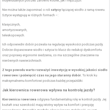
indywidualnych potrzeb zarówno kobiet, jak i mężczyzn.
Nie można także zapominać o roli
sztycy
łączącej siodło z ramą roweru.
Sztyce występują w różnych formach –:
klasycznych,
amortyzowanych,
teleskopowych.
Ich odpowiedni dobór pozwala na regulację wysokości podczas jazdy.
Dobrze dopasowane siodło i sztyca to klucz do redukcji dyskomfortu
oraz poprawy ergonomii siedzenia, co ma szczególne znaczenie na
nierównych nawierzchniach.
Z tego powodu warto rozważyć inwestycję w wysokiej jakości siodło
rowerowe i poświęcić czas na jego staranny dobór.
To krok ku
maksymalnemu komfortowi podczas każdej przejażdżki.
Jak kierownica rowerowa wpływa na kontrolę jazdy?
Kierownica rowerowa
odgrywa fundamentalną rolę w kontroli jazdy. Jej
kształt oraz szerokość mają istotny wpływ na komfort i precyzję