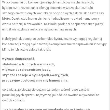
W porównaniu do konwencjonalnych hamulców mechanicznych,
hydrauliczne rozwiązania oferują znacznie wyższą skuteczność,
szczególnie w trudnych warunkach pogodowych, takich jak deszcz czy
błoto. Dzięki stabilnemu ciśnieniu hydraulicznemu układ hamulcowy
działa bardziej niezawodnie. To z kolei podnosi bezpieczeństwo jazdy i
umożliwia szybsze reakcje w sytuacjach awaryjnych.
Należy jednak pamiętać, że hamulce hydrauliczne wymagają regularnej
konserwacji i mogą być bardziej skomplikowane w naprawie niż inne typy.
Mimo to ich liczne zalety, takie jak:
wyższa skuteczność
,
stabilność w trudnych warunkach
,
większe bezpieczeństwo jazdy
,
szybsze reakcje w sytuacjach awaryjnych
,
precyzyjne dostosowanie siły hamowania
.
sprawiają, że cieszą się dużym uznaniem wśród rowerzystów
poszukujących sprzętu najwyższej jakości do swoich aktywności na
dwóch kółkach.
Jak hamulce tarczowe sprawdzają się w trudnych