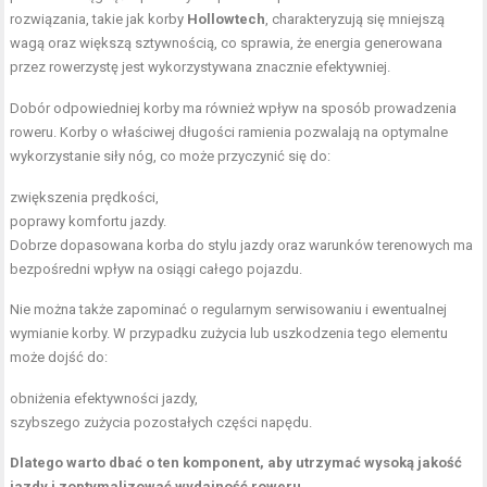
rozwiązania, takie jak korby
Hollowtech
, charakteryzują się mniejszą
wagą oraz większą sztywnością, co sprawia, że energia generowana
przez rowerzystę jest wykorzystywana znacznie efektywniej.
Dobór odpowiedniej korby ma również wpływ na sposób prowadzenia
roweru. Korby o właściwej długości ramienia pozwalają na optymalne
wykorzystanie siły nóg, co może przyczynić się do:
zwiększenia prędkości,
poprawy komfortu jazdy.
Dobrze dopasowana korba do stylu jazdy oraz warunków terenowych ma
bezpośredni wpływ na osiągi całego pojazdu.
Nie można także zapominać o regularnym serwisowaniu i ewentualnej
wymianie korby. W przypadku zużycia lub uszkodzenia tego elementu
może dojść do:
obniżenia efektywności jazdy,
szybszego zużycia pozostałych części napędu.
Dlatego warto dbać o ten komponent, aby utrzymać wysoką jakość
jazdy i zoptymalizować wydajność roweru.