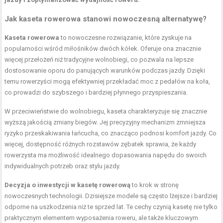
Jak kaseta rowerowa stanowi nowoczesną alternatywę?
Kaseta rowerowa
to nowoczesne rozwiązanie, które zyskuje na
popularności wśród miłośników dwóch kółek. Oferuje ona znacznie
więcej przełożeń niż tradycyjne wolnobiegi, co pozwala na lepsze
dostosowanie oporu do panujących warunków podczas jazdy. Dzięki
temu rowerzyści mogą efektywniej przekładać moc z pedałów na koła,
co prowadzi do szybszego i bardziej płynnego przyspieszania.
W przeciwieństwie do wolnobiegu, kaseta charakteryzuje się znacznie
wyższą jakością zmiany biegów. Jej precyzyjny mechanizm zmniejsza
ryzyko przeskakiwania łańcucha, co znacząco podnosi komfort jazdy. Co
więcej, dostępność różnych rozstawów zębatek sprawia, że każdy
rowerzysta ma możliwość idealnego dopasowania napędu do swoich
indywidualnych potrzeb oraz stylu jazdy.
Decyzja o inwestycji w kasetę rowerową
to krok w stronę
nowoczesnych technologii. Dzisiejsze modele są często lżejsze i bardziej
odporne na uszkodzenia niż te sprzed lat. Te cechy czynią kasetę nie tylko
praktycznym elementem wyposażenia roweru, ale także kluczowym