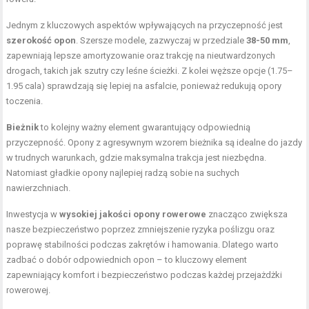
Jednym z kluczowych aspektów wpływających na przyczepność jest
szerokość opon
. Szersze modele, zazwyczaj w przedziale
38-50 mm
,
zapewniają lepsze amortyzowanie oraz trakcję na nieutwardzonych
drogach, takich jak szutry czy leśne ścieżki. Z kolei węższe opcje (1.75–
1.95 cala) sprawdzają się lepiej na asfalcie, ponieważ redukują opory
toczenia.
Bieżnik
to kolejny ważny element gwarantujący odpowiednią
przyczepność. Opony z agresywnym wzorem bieżnika są idealne do jazdy
w trudnych warunkach, gdzie maksymalna trakcja jest niezbędna.
Natomiast gładkie opony najlepiej radzą sobie na suchych
nawierzchniach.
Inwestycja w
wysokiej jakości opony rowerowe
znacząco zwiększa
nasze bezpieczeństwo poprzez zmniejszenie ryzyka poślizgu oraz
poprawę stabilności podczas zakrętów i hamowania. Dlatego warto
zadbać o dobór odpowiednich opon – to kluczowy element
zapewniający komfort i bezpieczeństwo podczas każdej przejażdżki
rowerowej.