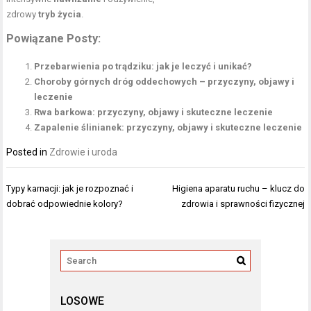
zdrowy
tryb życia
.
Powiązane Posty:
Przebarwienia po trądziku: jak je leczyć i unikać?
Choroby górnych dróg oddechowych – przyczyny, objawy i
leczenie
Rwa barkowa: przyczyny, objawy i skuteczne leczenie
Zapalenie ślinianek: przyczyny, objawy i skuteczne leczenie
Posted in
Zdrowie i uroda
Nawigacja
Typy karnacji: jak je rozpoznać i
Higiena aparatu ruchu – klucz do
wpisu
dobrać odpowiednie kolory?
zdrowia i sprawności fizycznej
LOSOWE