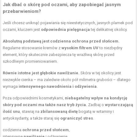
Jak dbać o skórę pod oczami, aby zapobiegać jasnym
przebarwieniom?
Jeśli chcesz uniknąć pojawiania się nieestetycznych, jasnych plamek pod
oczami, kluczem jest
odpowiednia pielęgnacja
tej delikatnej okolicy.
Absolutną podstawą jest codzienna ochrona przed słońcem.
Regularne stosowanie kremów z
wysokim filtrem UV
to niezbędny
element, który skutecznie zabezpiecza tę wrażliwą skórę przed
szkodliwym promieniowaniem.
Równie istotne jest głębokie nawilżanie.
Skóra w tej okolicy jest
niezwykle cienka – ma zaledwie około pół milimetra grubości – dlatego
wymaga
intensywnego nawodnienia i odżywienia
.
Poza odpowiednimi kosmetykami,
niebagatelny wpływ na kondycję
skóry pod oczami ma także nasz tryb życia.
Zadbaj o
wystarczającą
ilość snu
, stawiaj na
zbilansowaną dietę
bogatą w witaminy i
antyoksydanty, a także staraj się
ograniczyć stres
.
codzienna
ochrona przed słońcem
,
intensywne
nawilżanie
i odżywienie,