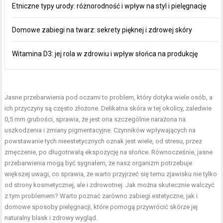
Etniczne typy urody: różnorodność i wpływ na styl i pielęgnację
Domowe zabiegi na twarz: sekrety pięknej i zdrowej skóry
Witamina D3: jej rola w zdrowiu i wpływ słońca na produkcję
Jasne przebarwienia pod oczami
to problem, który dotyka wiele osób, a
ich przyczyny są często złożone. Delikatna skóra w tej okolicy, zaledwie
0,5 mm grubości, sprawia, że jest ona szczególnie narażona na
uszkodzenia i zmiany pigmentacyjne. Czynników wpływających na
powstawanie tych nieestetycznych oznak jest wiele, od stresu, przez
zmęczenie, po długotrwałą ekspozycję na słońce. Równocześnie, jasne
przebarwienia mogą być sygnałem, że nasz organizm potrzebuje
większej uwagi, co sprawia, że warto przyjrzeć się temu zjawisku nie tylko
od strony kosmetycznej, ale i zdrowotnej. Jak można skutecznie walczyć
z tym problemem? Warto poznać zarówno zabiegi estetyczne, jak i
domowe sposoby pielęgnacji, które pomogą przywrócić skórze jej
naturalny blask i zdrowy wygląd.