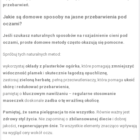
przebarwień.
Jakie są domowe sposoby na jasne przebarwienia pod
oczami?
Jeśli szukasz naturalnych sposobów na rozjaśnienie cieni pod
oczami, proste domowe metody często okazują się pomocne.
Spróbuj tych naturalnych metod:
wykorzystaj
okłady z plasterków ogórka
, które pomagają
zmniejszyć
widoczność plamek
i
skutecznie łagodzą opuchliznę
,
zastosuj
zieloną herbatę
, pełną przeciwutleniaczy, która pomaga
ukoić
skórę
i
redukować przebarwienia
,
pamiętaj o
kluczowym nawilżaniu
–
regularne stosowanie
maseczek
doskonale
zadba o tę wrażliwą okolicę
.
Pamiętaj, że sama pielęgnacja to nie wszystko.
Równie ważny jest
zdrowy
styl życia
. Nie zapominaj o
zbilansowanej diecie
i dobrej
jakości,
regenerującym śnie
. Te wszystkie elementy znacząco wpływają
na wygląd cery wokół oczu.