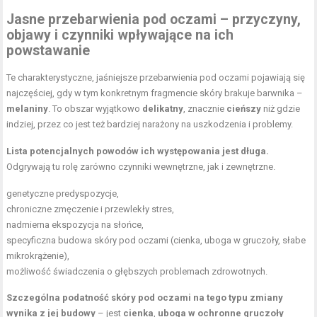
Jasne przebarwienia pod oczami – przyczyny,
objawy i czynniki wpływające na ich
powstawanie
Te charakterystyczne, jaśniejsze przebarwienia pod oczami pojawiają się
najczęściej, gdy w tym konkretnym fragmencie skóry brakuje barwnika –
melaniny
. To obszar wyjątkowo
delikatny
, znacznie
cieńszy
niż gdzie
indziej, przez co jest też bardziej narażony na uszkodzenia i problemy.
Lista potencjalnych powodów ich występowania jest długa.
Odgrywają tu rolę zarówno czynniki wewnętrzne, jak i zewnętrzne.
genetyczne predyspozycje,
chroniczne zmęczenie i przewlekły stres,
nadmierna ekspozycja na słońce,
specyficzna budowa skóry pod oczami (cienka, uboga w gruczoły, słabe
mikrokrążenie),
możliwość świadczenia o głębszych problemach zdrowotnych.
Szczególna podatność skóry pod oczami na tego typu zmiany
wynika z jej budowy
– jest
cienka
,
uboga w ochronne gruczoły