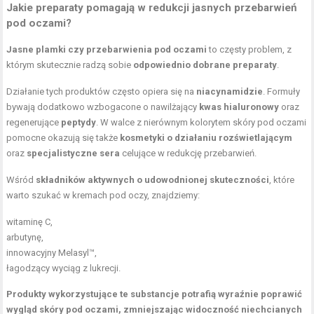
Jakie preparaty pomagają w redukcji jasnych przebarwień
pod oczami?
Jasne plamki czy przebarwienia pod oczami
to częsty problem, z
którym skutecznie radzą sobie
odpowiednio dobrane preparaty
.
Działanie tych produktów często opiera się na
niacynamidzie
. Formuły
bywają dodatkowo wzbogacone o nawilżający
kwas hialuronowy
oraz
regenerujące
peptydy
. W walce z nierównym
kolorytem skóry
pod oczami
pomocne okazują się także
kosmetyki o działaniu rozświetlającym
oraz
specjalistyczne sera
celujące w redukcję przebarwień.
Wśród
składników aktywnych o udowodnionej skuteczności
, które
warto szukać w kremach pod oczy, znajdziemy:
witaminę C
,
arbutynę,
innowacyjny Melasyl™,
łagodzący wyciąg z lukrecji.
Produkty wykorzystujące te substancje potrafią wyraźnie poprawić
wygląd skóry pod oczami, zmniejszając widoczność niechcianych