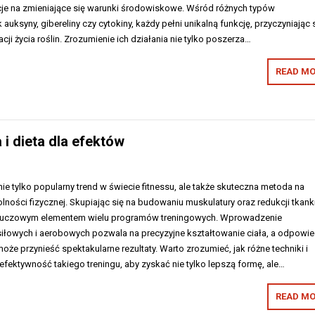
cje na zmieniające się warunki środowiskowe. Wśród różnych typów
 auksyny, gibereliny czy cytokiny, każdy pełni unikalną funkcję, przyczyniając 
ji życia roślin. Zrozumienie ich działania nie tylko poszerza…
READ MO
 i dieta dla efektów
nie tylko popularny trend w świecie fitnessu, ale także skuteczna metoda na
lności fizycznej. Skupiając się na budowaniu muskulatury oraz redukcji tkank
ę kluczowym elementem wielu programów treningowych. Wprowadzenie
iłowych i aerobowych pozwala na precyzyjne kształtowanie ciała, a odpowie
oże przynieść spektakularne rezultaty. Warto zrozumieć, jak różne techniki i
fektywność takiego treningu, aby zyskać nie tylko lepszą formę, ale…
READ MO