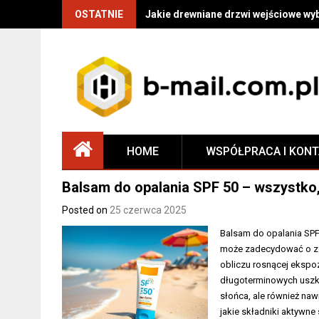
OSTATNIE
Jakie drewniane drzwi wejściowe wy
HOME
WSPÓŁPRACA I KON
Balsam do opalania SPF 50 – wszystko
Posted on
25 czerwca 2025
Balsam do opalania SPF 5
może zadecydować o zd
obliczu rosnącej ekspo
długoterminowych uszko
słońca, ale również naw
jakie składniki aktywne