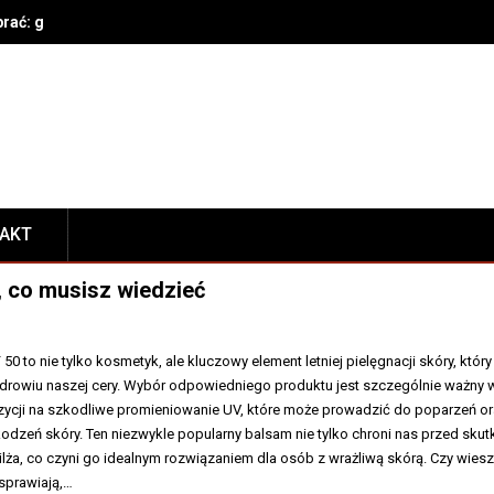
brać: gatunek, parametry techniczne, bezpieczeństwo i konserwacja
TAKT
, co musisz wiedzieć
0 to nie tylko kosmetyk, ale kluczowy element letniej pielęgnacji skóry, który
rowiu naszej cery. Wybór odpowiedniego produktu jest szczególnie ważny 
zycji na szkodliwe promieniowanie UV, które może prowadzić do poparzeń o
dzeń skóry. Ten niezwykle popularny balsam nie tylko chroni nas przed skut
ilża, co czyni go idealnym rozwiązaniem dla osób z wrażliwą skórą. Czy wiesz
 sprawiają,…