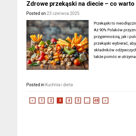
Zdrowe przekąski na diecie – co warto
Posted on
23 czerwca 2025
Przekąski to nieodłączn
Aż 90% Polaków przyzna
przyjemnością, jak i pu
przekąski wybierać, ab
składników odżywczych
także pomóc w utrzyman
Posted in
Kuchnia i dieta
«
1
2
3
4
5
…
48
»