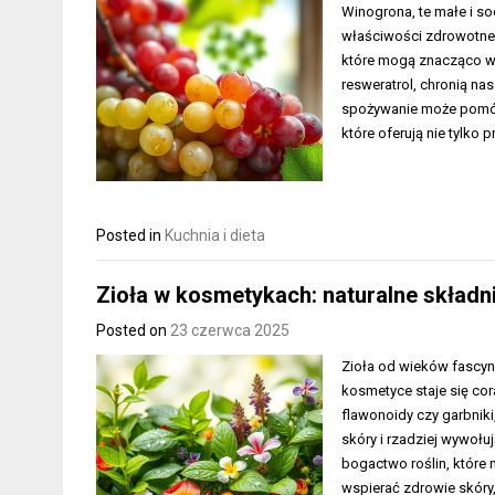
Winogrona, te małe i so
właściwości zdrowotne 
które mogą znacząco wp
resweratrol, chronią na
spożywanie może pomóc 
które oferują nie tylko
Posted in
Kuchnia i dieta
Zioła w kosmetykach: naturalne składni
Posted on
23 czerwca 2025
Zioła od wieków fascyn
kosmetyce staje się cor
flawonoidy czy garbniki
skóry i rzadziej wywołu
bogactwo roślin, które
wspierać zdrowie skóry