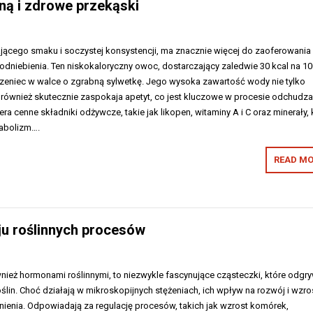
ną i zdrowe przekąski
jącego smaku i soczystej konsystencji, ma znacznie więcej do zaoferowania 
odniebienia. Ten niskokaloryczny owoc, dostarczający zaledwie 30 kcal na 10
zeniec w walce o zgrabną sylwetkę. Jego wysoka zawartość wody nie tylko
 również skutecznie zaspokaja apetyt, co jest kluczowe w procesie odchudza
a cenne składniki odżywcze, takie jak likopen, witaminy A i C oraz minerały, 
tabolizm….
READ MO
ju roślinnych procesów
nież hormonami roślinnymi, to niezwykle fascynujące cząsteczki, które odgr
oślin. Choć działają w mikroskopijnych stężeniach, ich wpływ na rozwój i wzro
cenienia. Odpowiadają za regulację procesów, takich jak wzrost komórek,