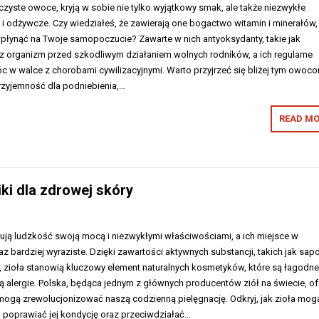
czyste owoce, kryją w sobie nie tylko wyjątkowy smak, ale także niezwykłe
i odżywcze. Czy wiedziałeś, że zawierają one bogactwo witamin i minerałów,
łynąć na Twoje samopoczucie? Zawarte w nich antyoksydanty, takie jak
sz organizm przed szkodliwym działaniem wolnych rodników, a ich regularne
w walce z chorobami cywilizacyjnymi. Warto przyjrzeć się bliżej tym owoco
 przyjemność dla podniebienia,…
READ MO
ki dla zdrowej skóry
ują ludzkość swoją mocą i niezwykłymi właściwościami, a ich miejsce w
az bardziej wyraziste. Dzięki zawartości aktywnych substancji, takich jak sapo
, zioła stanowią kluczowy element naturalnych kosmetyków, które są łagodne
ją alergie. Polska, będąca jednym z głównych producentów ziół na świecie, of
 mogą zrewolucjonizować naszą codzienną pielęgnację. Odkryj, jak zioła mog
, poprawiać jej kondycję oraz przeciwdziałać…