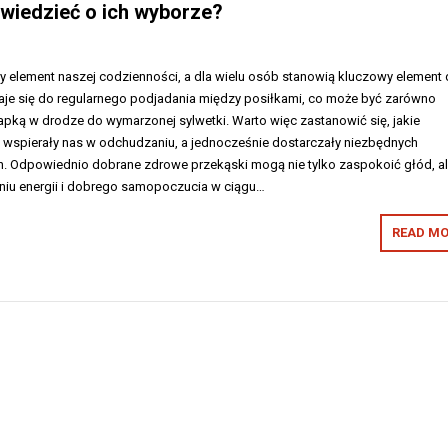
 wiedzieć o ich wyborze?
y element naszej codzienności, a dla wielu osób stanowią kluczowy element d
je się do regularnego podjadania między posiłkami, co może być zarówno
łapką w drodze do wymarzonej sylwetki. Warto więc zastanowić się, jakie
y wspierały nas w odchudzaniu, a jednocześnie dostarczały niezbędnych
. Odpowiednio dobrane zdrowe przekąski mogą nie tylko zaspokoić głód, a
iu energii i dobrego samopoczucia w ciągu…
READ MO