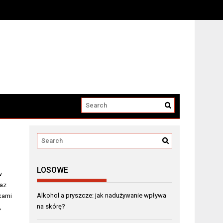
LOSOWE
w
raz
Alkohol a pryszcze: jak nadużywanie wpływa
kami
na skórę?
,