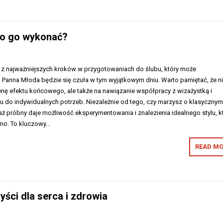
to go wykonać?
n z najważniejszych kroków w przygotowaniach do ślubu, który może
 Panna Młoda będzie się czuła w tym wyjątkowym dniu. Warto pamiętać, że n
enę efektu końcowego, ale także na nawiązanie współpracy z wizażystką i
 do indywidualnych potrzeb. Niezależnie od tego, czy marzysz o klasycznym
ż próbny daje możliwość eksperymentowania i znalezienia idealnego stylu, k
kno. To kluczowy…
READ MO
ści dla serca i zdrowia