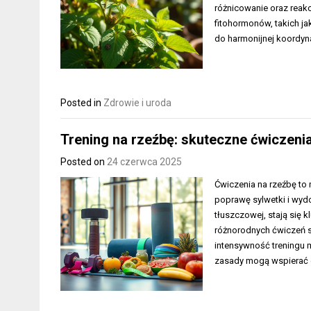
różnicowanie oraz reak
fitohormonów, takich jak
do harmonijnej koordynac
Posted in
Zdrowie i uroda
Trening na rzeźbę: skuteczne ćwiczenia
Posted on
24 czerwca 2025
Ćwiczenia na rzeźbę to 
poprawę sylwetki i wydo
tłuszczowej, stają si
różnorodnych ćwiczeń s
intensywność treningu m
zasady mogą wspierać e