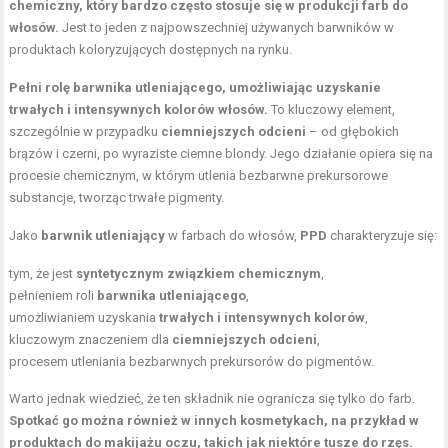
chemiczny, który bardzo często stosuje się w produkcji farb do
włosów.
Jest to jeden z najpowszechniej używanych barwników w
produktach koloryzujących dostępnych na rynku.
Pełni rolę barwnika utleniającego, umożliwiając uzyskanie
trwałych i intensywnych
kolorów włosów
.
To kluczowy element,
szczególnie w przypadku
ciemniejszych odcieni
– od głębokich
brązów i czerni, po wyraziste ciemne blondy. Jego działanie opiera się na
procesie chemicznym, w którym utlenia bezbarwne prekursorowe
substancje, tworząc trwałe pigmenty.
Jako
barwnik utleniający
w farbach do włosów,
PPD
charakteryzuje się:
tym, że jest
syntetycznym związkiem chemicznym
,
pełnieniem roli
barwnika utleniającego
,
umożliwianiem uzyskania
trwałych i intensywnych kolorów
,
kluczowym znaczeniem dla
ciemniejszych odcieni
,
procesem utleniania bezbarwnych prekursorów do pigmentów.
Warto jednak wiedzieć, że ten składnik nie ogranicza się tylko do farb.
Spotkać go można również w innych kosmetykach, na przykład w
produktach do makijażu oczu, takich jak niektóre tusze do rzęs.