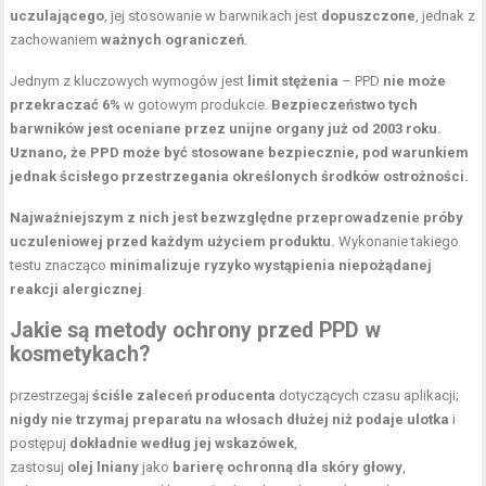
uczulającego
, jej stosowanie w barwnikach jest
dopuszczone
, jednak z
zachowaniem
ważnych ograniczeń
.
Jednym z kluczowych wymogów jest
limit stężenia
– PPD
nie może
przekraczać 6%
w gotowym produkcie.
Bezpieczeństwo tych
barwników jest oceniane przez unijne organy już od 2003 roku.
Uznano, że PPD może być stosowane bezpiecznie, pod warunkiem
jednak ścisłego przestrzegania określonych środków ostrożności.
Najważniejszym z nich jest bezwzględne przeprowadzenie próby
uczuleniowej przed każdym użyciem produktu.
Wykonanie takiego
testu znacząco
minimalizuje ryzyko wystąpienia niepożądanej
reakcji alergicznej
.
Jakie są metody ochrony przed PPD w
kosmetykach?
przestrzegaj
ściśle zaleceń producenta
dotyczących czasu aplikacji;
nigdy nie trzymaj preparatu na włosach dłużej niż podaje ulotka
i
postępuj
dokładnie według jej wskazówek
,
zastosuj
olej lniany
jako
barierę ochronną dla skóry głowy
,