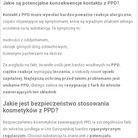
Jakie są potencjalne konsekwencje kontaktu z PPD?
Kontakt z
PPD
może wywołać bardzo poważne reakcje alergiczne
,
często objawiające się symptomami, które są wyraźnym znakiem silnego
uczulenia na tę substancję. Te symptomy to:
trudności z oddychaniem,
obrzęk górnych dróg oddechowych,
bolesnymi pęcherzami na skórze.
Ze względu na fakt, że wiele osób jest bardzo wrażliwych na
PPD
,
ciężkie reakcje
wymagają
leczenia
, a niekiedy nawet
opieki
szpitalnej
.
Najlepszą ochroną przed takimi problemami jest
unikanie PPD
, dlatego zaleca się
rezygnację z farb do włosów
zawierających ten składnik
.
Jakie jest bezpieczeństwo stosowania
kosmetyków z PPD?
Bezpieczeństwo kosmetyków zawierających PPD, w szczególności farb
do włosów, podlega w Unii Europejskiej bardzo
rygorystycznym
regulacjom
. Chociaż substancja ta znana jest z
potencjału