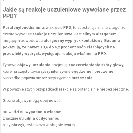
Jakie są reakcje uczuleniowe wywołane przez
PPD?
Parafenylenodiamina
, w skrócie
PPD
, to substancja znana z tego, że
często wywołuje
reakcje uczuleniowe
. Jest
silnym alergenem
,
mogącym powodować
alergiczny wyprysk kontaktowy
.
Badania
pokazują, że nawet u 3,6 do 4,2 procent osób cierpiących na
przewlekły wyprysk, występuje reakcja właśnie na PPD.
Typowe
objawy uczulenia
obejmują
zaczerwienienie skóry głowy
,
któremu często towarzyszy intensywne
swędzenie i pieczenie
.
Nierzadko pojawia się też nieprzyjemne
łuszczenie
.
W poważniejszych przypadkach reakcje są potencjalnie
niebezpieczne
.
Groźne objawy mogą obejmować:
prowadzi do
wypadania włosów
,
znacznie
utrudnia oddychanie
,
silny
obrzęk
, zwłaszcza w obrębie twarzy.