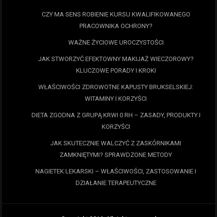
CZY MA SENS ROBIENIE KURSU KWALIFIKOWANEGO
PRACOWNIKA OCHRONY?
WAŻNE ŻYCIOWE UROCZYSTOŚCI
JAK STWORZYĆ EFEKTOWNY MAKIJAŻ WIECZOROWY?
KLUCZOWE PORADY I KROKI
WŁAŚCIWOŚCI ZDROWOTNE KAPUSTY BRUKSELSKIEJ:
WITAMINY I KORZYŚCI
DIETA ZGODNA Z GRUPĄ KRWI 0 RH – ZASADY, PRODUKTY I
KORZYŚCI
JAK SKUTECZNIE WALCZYĆ Z ZASKÓRNIKAMI
ZAMKNIĘTYMI? SPRAWDZONE METODY
NAGIETEK LEKARSKI – WŁAŚCIWOŚCI, ZASTOSOWANIE I
DZIAŁANIE TERAPEUTYCZNE