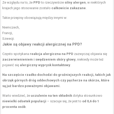
Ze względu na to, że
PPD
to rzeczywiście
silny alergen
, w niektórych
krajach jego stosowanie zostało
całkowicie zakazane
.
Takie przepisy obowiązują między innymi w:
Niemczech,
Francji,
Szwecji.
Jakie są objawy reakcji alergicznej na PPD?
Często spotykana
reakcja alergiczna na PPD
zazwyczaj objawia się
zaczerwienieniem i swędzeniem skóry głowy
, niekiedy może też
pojawić się
alergiczny wyprysk kontaktowy
.
Na szczęście rzadko dochodzi do groźniejszych reakcji, takich jak
obrzęk
górnych dróg oddechowych
czy pęcherze na skórze, które
są już bardzo poważnymi objawami.
Warto wiedzieć, że
uczulenie na ten składnik
dotyka stosunkowo
niewielki odsetek populacji
– szacuje się, że jest to
od 0,6 do 1
procenta osób
.