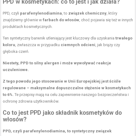
PPD w kosmetykach: co to jest i jak działa?
PPD, czyli
parafenylenodiamina
, to
związek chemiczny
, który
znajdziemy głównie w
farbach do włosów
, choć pojawia się też w innych
produktach kosmetycznych.
Ten syntetyczny barwnik utleniający jest kluczowy dla uzyskania
trwałego
koloru
, zwłaszcza w przypadku
ciemnych odcieni
, jak brązy czy
głęboka czerń.
Niestety, PPD to silny alergen i może wywoływać reakcje
uczuleniowe.
Z tego powodu jego stosowanie w Unii Europejskiej jest ściśle
regulowane – maksymalne dopuszczalne stężenie w kosmetykach
to 6%.
Te przepisy mają na celu zapewnienie naszego bezpieczeństwa i
ochronę zdrowia użytkowników.
Co to jest PPD jako
składnik kosmetyków
do
włosów?
PPD, czyli parafenylenodiamina, to syntetyczny związek