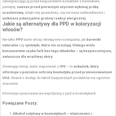
zabezpieczając ją przed bezpośrednim kontaktem z barwnikiem,
pamiętaj:
zawsze przed pierwszym użyciem wykonaj próbę
uczuleniową
; dzięki niej sprawdzisz, czy nie masz nadwrażliwości i
unikniesz potencjalnie groźnej reakcji alergicznej
.
Jakie są alternatywy dla PPD w koloryzacji
włosów?
Nie tylko
PPD
barwi włosy. Istnieją inne rozwiązania, jak
barwniki
naturalne
czy
syntetyki, które nie uczulają
.
Dlatego wielu
konsumentów szuka farb bez tego składnika – są bezpieczniejsze,
zwłaszcza dla wrażliwej skóry.
Zmieniając temat, warto wspomnieć o
IPD
– to
wskaźnik, który
informuje o poziomie ochrony kosmetyku przed promieniowaniem
UVA
. Dbanie o dostęp do takich bezpiecznych produktów ma ogromne
znaczenie.
Informacje opracowane we współpracy z
ppd w kosmetykach
.
Powiązane Posty:
Alkohol cetylowy w kosmetykach – właściwości i