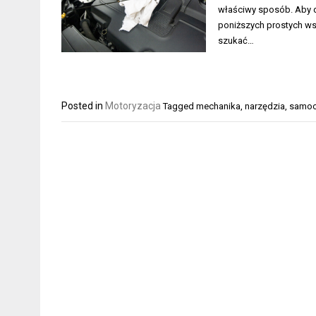
właściwy sposób. Aby d
poniższych prostych ws
szukać…
Posted in
Motoryzacja
Tagged
mechanika
,
narzędzia
,
samo