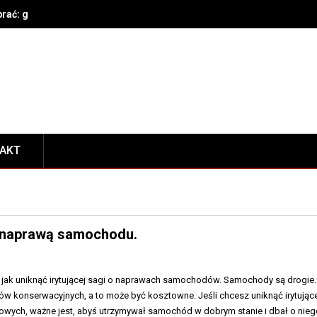
brać: gatunek, parametry techniczne, bezpieczeństwo i konserwacja
TAKT
 z naprawą samochodu.
, jak uniknąć irytującej sagi o naprawach samochodów. Samochody są drogie.
w konserwacyjnych, a to może być kosztowne. Jeśli chcesz uniknąć irytujące
wych, ważne jest, abyś utrzymywał samochód w dobrym stanie i dbał o nie