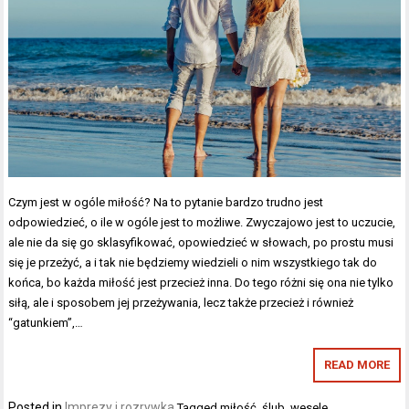
Czym jest w ogóle miłość? Na to pytanie bardzo trudno jest
odpowiedzieć, o ile w ogóle jest to możliwe. Zwyczajowo jest to uczucie,
ale nie da się go sklasyfikować, opowiedzieć w słowach, po prostu musi
się je przeżyć, a i tak nie będziemy wiedzieli o nim wszystkiego tak do
końca, bo każda miłość jest przecież inna. Do tego różni się ona nie tylko
siłą, ale i sposobem jej przeżywania, lecz także przecież i również
“gatunkiem”,…
READ MORE
Posted in
Imprezy i rozrywka
Tagged
miłość
,
ślub
,
wesele