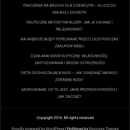
ĆWICZENIA NA BRZUCH DLA DZIEWCZYN – KLUCZ DO
SMUKŁEJ SYLWETKI
SKUTECZNE METODY NA BLIZNY: JAK JE USUNĄĆ I
PIELĘGNOWAĆ?
NAJWIĘKSZE BŁĘDY POPEŁNIANE PRZEZ LUDZI PODCZAS
ZAKUPÓW MEBLI
DZIAŁANIE KERATOLITYCZNE: WŁAŚCIWOŚCI,
ZASTOSOWANIA I ŚRODKI OSTROŻNOŚCI
DIETA ODCHUDZAJĄCA NOGI – JAK OSIĄGNĄĆ SMUKŁE I
ZGRABNE NOGI?
MORSOWANIE: CO TO JEST, JAKIE PRZYNOSI KORZYŚCI I
JAK ZACZĄĆ?
Copyright 2016. All rights reserved
Proudly powered by WordPress
|
Profitmag by
Rigorous Themes