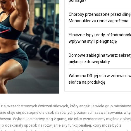
pomaga?
Choroby przenoszone przez ślinę
Mononukleoza i inne zagrożenia
Etniczne typy urody: różnorodność
wpływ na styl i pielęgnację
Domowe zabiegi na twarz: sekret
pięknej i zdrowej skóry
Witamina D3: jej rola w zdrowiu i
słońca na produkcję
rdziej wszechstronnych ćwiczeń siłowych, który angażuje wiele grup mięśniow
zenie staje się dostępne dla osób na różnych poziomach zaawansowania, w ty
siłowym. Wykonując martwy ciąg z gumą, nie tylko wzmacniamy mięśnie dolnej
 To doskonały sposób na rozwijanie siły funkcjonalnej, który może być z