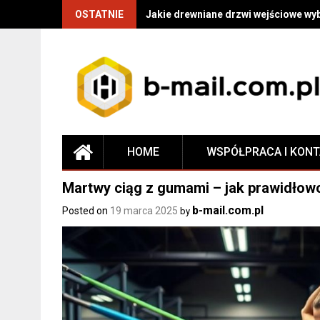
OSTATNIE
Jakie drewniane drzwi wejściowe wy
HOME
WSPÓŁPRACA I KON
Martwy ciąg z gumami – jak prawidłowo
b-mail.com.pl
Posted on
19 marca 2025
by