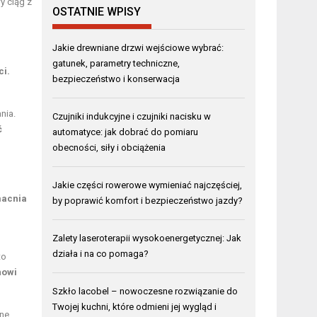
 ciąg z
OSTATNIE WPISY
Jakie drewniane drzwi wejściowe wybrać:
gatunek, parametry techniczne,
ci.
bezpieczeństwo i konserwacja
nia.
Czujniki indukcyjne i czujniki nacisku w
ć
automatyce: jak dobrać do pomiaru
obecności, siły i obciążenia
Jakie części rowerowe wymieniać najczęściej,
macnia
by poprawić komfort i bezpieczeństwo jazdy?
Zalety laseroterapii wysokoenergetycznej: Jak
działa i na co pomaga?
to
nowi
Szkło lacobel – nowoczesne rozwiązanie do
Twojej kuchni, które odmieni jej wygląd i
ane