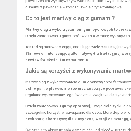
powodzeniem wykonywany w warunkach domowych. Bez względ
gumami z pewnością wzbogaci Twoją rutynę treningową.
Co to jest martwy ciąg z gumami?
Martwy ciąg z wykorzystaniem gum oporowych to ciekawa
Dzięki zastosowaniu gumy, opór wzrasta w miarę wykonywania 
Ten rodzaj martwego ciągu, angażując wiele partii mięśniowy
Stanowi on interesującą alternatywę dla tradycyjnej wer
powiew świeżości i urozmaicenia.
Jakie są korzyści z wykonywania mart
Martwy ciąg z wykorzystaniem
gum oporowych
to fantastycz
dolne partie pleców, ale również znacząco poprawia sił
regularne wykonywanie tego ćwiczenia zwiększa elastyczność
Dzięki zastosowaniu
gumy oporowej
, Twoje ciało zyskuje do
szczególnie korzystne rozwiązanie dla osób, które dopiero 
doskonałą alternatywę dla klasycznej wersji ze sztang
Ćwiczenie to aktywuje całą gamę mięśni: od pleców, przez ud