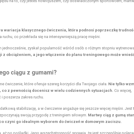
u na to, czy jesteś nowicjuszem, czy doświadczonym sportowcem, martwy
 wariacja klasycznego ćwiczenia, która podnosi poprzeczkę trudnoś
ruchu, co przekłada się na intensywniejszą pracę mięśni.
ch jednocześnie, zyskał popularność wśród osób o różnym stopniu wytrenowa
sji z obciążeniem, a jego włączenie do planu treningowego może wnieś
wego ciągu z gumami?
ne ćwiczenie, które oferuje szereg korzyści dla Twojego ciała.
Nie tylko wz
ę, co z pewnością docenisz w wielu codziennych sytuacjach.
Co więcej,
 i poszerza zakres ruchu.
datkową stabilizację, a w ćwiczenie angażuje się jeszcze więcej mięśni. Jest 
rozpoczynają swoją przygodę z treningiem siłowym.
Martwy ciąg z gumą sta
ą, co czyni go idealnym wyborem do ćwiczeń w domowym zaciszu.
a, aż po pośladki. Jego wszechstronność sprawia, że jest szczególnie polec