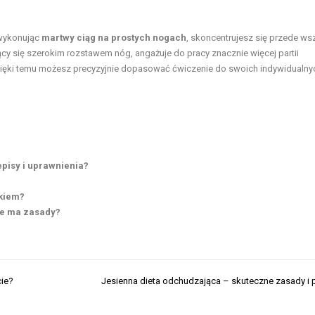
 wykonując
martwy ciąg na prostych nogach
, skoncentrujesz się przede ws
jący się szerokim rozstawem nóg, angażuje do pracy znacznie więcej partii
Dzięki temu możesz precyzyjnie dopasować ćwiczenie do swoich indywidualny
pisy i uprawnienia?
ckiem?
kie ma zasady?
cie?
Jesienna dieta odchudzająca – skuteczne zasady i 