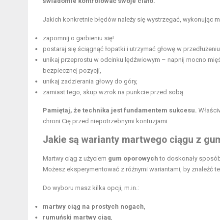
świadomie kontrolować swoje ciało.
Jakich konkretnie błędów należy się wystrzegać, wykonując 
zapomnij o garbieniu się!
postaraj się ściągnąć łopatki i utrzymać głowę w przedłużeniu 
unikaj przeprostu w odcinku lędźwiowym – napnij mocno mięśn
bezpiecznej pozycji,
unikaj zadzierania głowy do góry,
zamiast tego, skup wzrok na punkcie przed sobą.
Pamiętaj, że technika jest fundamentem sukcesu.
Właściw
chroni Cię przed niepotrzebnymi kontuzjami.
Jakie są warianty martwego ciągu z g
Martwy ciąg z użyciem
gum oporowych
to doskonały sposób
Możesz eksperymentować z różnymi wariantami, by znaleźć ten 
Do wyboru masz kilka opcji, m.in.:
martwy ciąg na prostych nogach
,
rumuński martwy ciąg
,