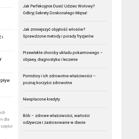
Jak Perfekcyjnie Dusić Udziec Wołowy?
Odkryj Sekrety Doskonałego Mięsa!
:
Jak zmniejszyć objętość włosów?
Sprawdzone metody i porady fryzjerów
 i
Przewlekłe choroby układu pokarmowego –
y
objawy, diagnostyka i leczenie
Pomidory i ich zdrowotne właściwości –
 wpływ
poznaj korzyści zdrowotne
Niespłacone kredyty
ych
Bób – zdrowe właściwości, wartości
m dla
odżywcze i zastosowanie w diecie
 części