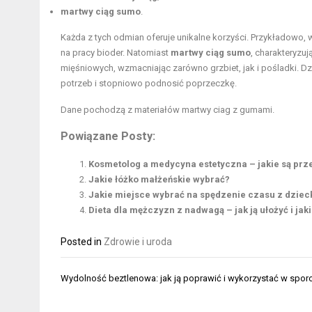
martwy ciąg sumo
.
Każda z tych odmian oferuje unikalne korzyści. Przykładowo,
na pracy bioder. Natomiast
martwy ciąg sumo
, charakteryzu
mięśniowych, wzmacniając zarówno grzbiet, jak i pośladki. 
potrzeb i stopniowo podnosić poprzeczkę.
Dane pochodzą z materiałów
martwy ciag z gumami
.
Powiązane Posty:
Kosmetolog a medycyna estetyczna – jakie są prze
Jakie łóżko małżeńskie wybrać?
Jakie miejsce wybrać na spędzenie czasu z dzie
Dieta dla mężczyzn z nadwagą – jak ją ułożyć i ja
Posted in
Zdrowie i uroda
Nawigacja
Wydolność beztlenowa: jak ją poprawić i wykorzystać w spor
wpisu