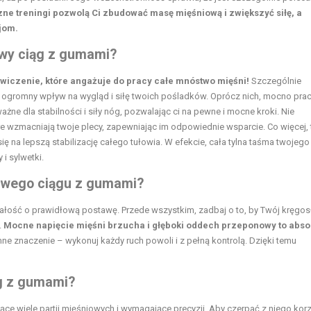
ne treningi pozwolą Ci zbudować
masę mięśniową
i zwiększyć siłę, a
jom.
wy ciąg z gumami?
wiczenie, które angażuje do pracy całe mnóstwo mięśni!
Szczególnie
ą ogromny wpływ na wygląd i siłę twoich pośladków. Oprócz nich, mocno prac
ażne dla stabilności i siły
nóg
, pozwalając ci na pewne i mocne kroki. Nie
óre wzmacniają twoje plecy, zapewniając im odpowiednie wsparcie. Co więcej, 
się na lepszą stabilizację całego tułowia. W efekcie, cała tylna taśma twojego
i sylwetki.
twego ciągu z gumami?
bałość o prawidłową postawę. Przede wszystkim, zadbaj o to, by Twój kręgos
.
Mocne napięcie mięśni brzucha i głęboki oddech przeponowy to abso
ne znaczenie – wykonuj każdy ruch powoli i z pełną kontrolą. Dzięki temu
g z gumami?
 wiele partii mięśniowych i wymagające precyzji. Aby czerpać z niego korzy