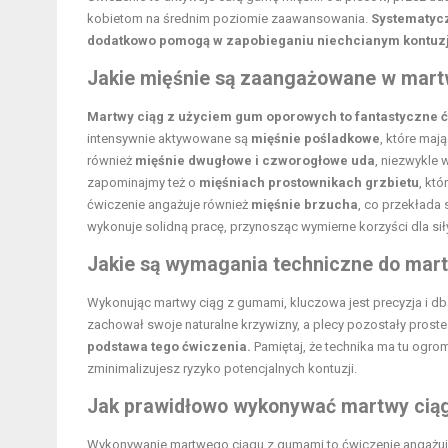
kobietom na średnim poziomie zaawansowania.
Systematycz
dodatkowo pomogą w zapobieganiu niechcianym kontuz
Jakie mięśnie są zaangażowane w mart
Martwy ciąg z użyciem gum oporowych to fantastyczne ć
intensywnie aktywowane są
mięśnie pośladkowe
, które maj
również
mięśnie dwugłowe i czworogłowe uda
, niezwykle w
zapominajmy też o
mięśniach prostownikach
grzbietu
, kt
ćwiczenie angażuje również
mięśnie brzucha
, co przekłada 
wykonuje solidną pracę, przynosząc wymierne korzyści dla siły 
Jakie są wymagania techniczne do mar
Wykonując martwy ciąg z gumami, kluczowa jest precyzja i d
zachował swoje naturalne krzywizny, a plecy pozostały proste
podstawa tego ćwiczenia.
Pamiętaj, że technika ma tu ogrom
zminimalizujesz ryzyko potencjalnych kontuzji.
Jak prawidłowo wykonywać martwy cią
Wykonywanie martwego ciągu z gumami to ćwiczenie angażujące