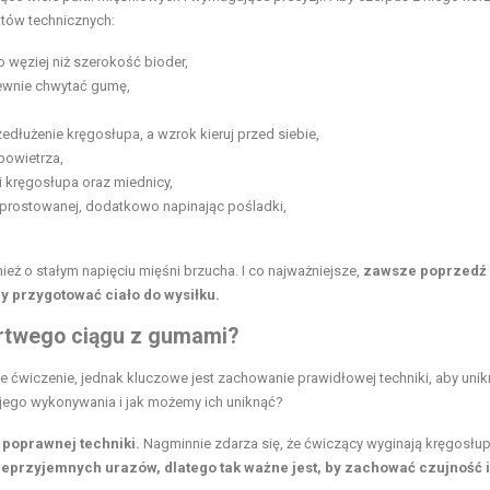
któw technicznych:
o węziej niż szerokość bioder,
pewnie chwytać gumę,
dłużenie kręgosłupa, a wzrok kieruj przed siebie,
 powietrza,
i kręgosłupa oraz miednicy,
wyprostowanej, dodatkowo napinając pośladki,
eż o stałym napięciu mięśni brzucha. I co najważniejsze,
zawsze poprzedź
y przygotować ciało do wysiłku.
artwego ciągu z gumami?
 ćwiczenie, jednak kluczowe jest zachowanie prawidłowej techniki, aby uni
s jego wykonywania i jak możemy ich uniknąć?
poprawnej techniki.
Nagminnie zdarza się, że ćwiczący wyginają kręgosłup
nieprzyjemnych urazów, dlatego tak ważne jest, by zachować czujność i