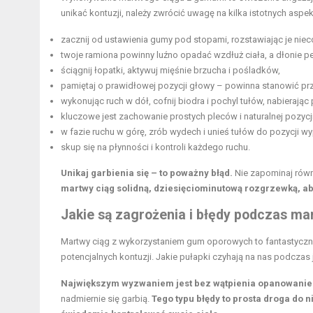
unikać kontuzji, należy zwrócić uwagę na kilka istotnych aspe
zacznij od ustawienia gumy pod stopami, rozstawiając je niec
twoje ramiona powinny luźno opadać wzdłuż ciała, a dłonie 
ściągnij łopatki, aktywuj mięśnie brzucha i pośladków,
pamiętaj o prawidłowej pozycji głowy – powinna stanowić prze
wykonując ruch w dół, cofnij biodra i pochyl tułów, nabierając
kluczowe jest zachowanie prostych pleców i naturalnej pozycj
w fazie ruchu w górę, zrób wydech i unieś tułów do pozycji 
skup się na płynności i kontroli każdego ruchu.
Unikaj garbienia się – to poważny błąd.
Nie zapominaj równi
martwy ciąg solidną, dziesięciominutową rozgrzewką, ab
Jakie są zagrożenia i błędy podczas m
Martwy ciąg z wykorzystaniem gum oporowych to fantastyczne
potencjalnych kontuzji. Jakie pułapki czyhają na nas podcza
Największym wyzwaniem jest bez wątpienia opanowanie 
nadmiernie się garbią.
Tego typu błędy to prosta droga do 