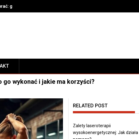
brać: gatunek, parametry techniczne, bezpieczeństwo i konserwacja
TAKT
 go wykonać i jakie ma korzyści?
RELATED POST
Zalety laseroterapii
wysokoenergetycznej: Jak działa 