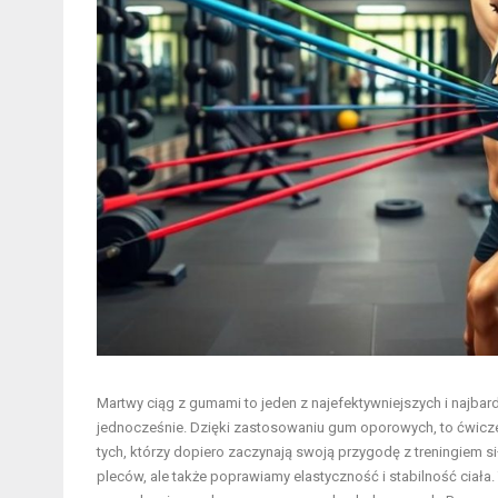
Martwy ciąg z gumami to jeden z najefektywniejszych i najba
jednocześnie. Dzięki zastosowaniu
gum oporowych
, to ćwic
tych, którzy dopiero zaczynają swoją przygodę z treningiem 
pleców, ale także poprawiamy elastyczność i stabilność ciała.