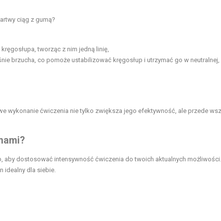
martwy ciąg z gumą?
kręgosłupa, tworząc z nim jedną linię,
ie brzucha, co pomoże ustabilizować kręgosłup i utrzymać go w neutralnej,
e wykonanie ćwiczenia nie tylko zwiększa jego efektywność, ale przede ws
umami?
, aby dostosować intensywność ćwiczenia do twoich aktualnych możliwości
idealny dla siebie.