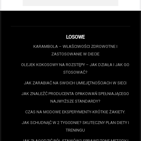
LOSOWE
KARAMBOLA – WŁAŚCIWOŚCI ZDROWOTNE I
ZASTOSOWANIE W DIECIE
OLEJEK KOKOSOWY NA ROZSTĘPY – JAK DZIAŁA I JAK GO
STOSOWAĆ?
JAK ZARABIAĆ NA SWOICH UMIEJĘTNOŚCIACH W SIECI
JAK ZNALEŹĆ PRODUCENTA OPAKOWAŃ SPEŁNIAJĄCEGO
NAJWYŻSZE STANDARDY?
CZAS NA MODOWE EKSPERYMENTY-KRÓTKIE ŻAKIETY.
JAK SCHUDNĄĆ W 2 TYGODNIE? SKUTECZNY PLAN DIETY I
TRENINGU
JAK ZŁAGODZIĆ BÓL STAWÓW? SPRAWDZONE METODY I