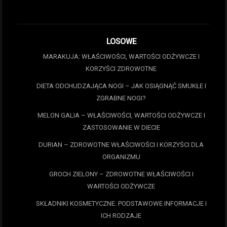
LOSOWE
MARAKUJA: WŁAŚCIWOŚCI, WARTOŚCI ODŻYWCZE I
KORZYŚCI ZDROWOTNE
DIETA ODCHUDZAJĄCA NOGI – JAK OSIĄGNĄĆ SMUKŁE I
ZGRABNE NOGI?
MELON GALIA – WŁAŚCIWOŚCI, WARTOŚCI ODŻYWCZE I
ZASTOSOWANIE W DIECIE
DURIAN – ZDROWOTNE WŁAŚCIWOŚCI I KORZYŚCI DLA
ORGANIZMU
GROCH ZIELONY – ZDROWOTNE WŁAŚCIWOŚCI I
WARTOŚCI ODŻYWCZE
SKŁADNIKI KOSMETYCZNE: PODSTAWOWE INFORMACJE I
ICH RODZAJE