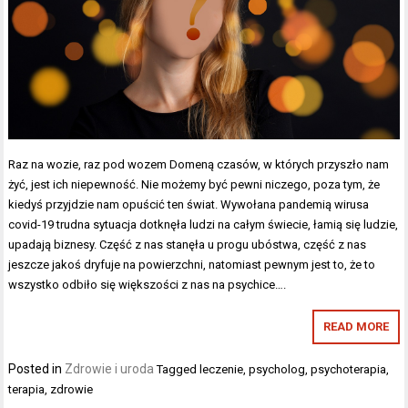
Raz na wozie, raz pod wozem Domeną czasów, w których przyszło nam
żyć, jest ich niepewność. Nie możemy być pewni niczego, poza tym, że
kiedyś przyjdzie nam opuścić ten świat. Wywołana pandemią wirusa
covid-19 trudna sytuacja dotknęła ludzi na całym świecie, łamią się ludzie,
upadają biznesy. Część z nas stanęła u progu ubóstwa, część z nas
jeszcze jakoś dryfuje na powierzchni, natomiast pewnym jest to, że to
wszystko odbiło się większości z nas na psychice….
READ MORE
Posted in
Zdrowie i uroda
Tagged
leczenie
,
psycholog
,
psychoterapia
,
terapia
,
zdrowie