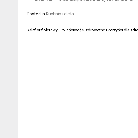
Posted in
Kuchnia i dieta
Nawigacja
Kalafior fioletowy – właściwości zdrowotne i korzyści dla zdr
wpisu