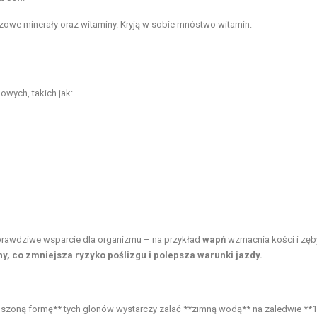
luczowe minerały oraz witaminy. Kryją w sobie mnóstwo witamin:
owych, takich jak:
o prawdziwe wsparcie dla organizmu – na przykład
wapń
wzmacnia kości i
zęb
, co zmniejsza ryzyko poślizgu i polepsza warunki jazdy.
uszoną formę** tych glonów wystarczy zalać **zimną wodą** na zaledwie **