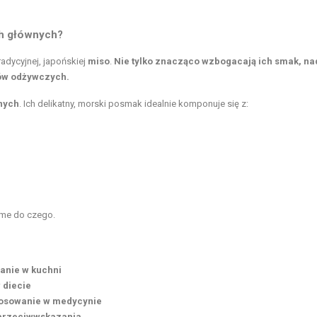
ch głównych?
adycyjnej, japońskiej
miso
.
Nie tylko znacząco wzbogacają ich smak, na
ków odżywczych.
wnych
. Ich delikatny, morski posmak idealnie komponuje się z:
me do czego
.
anie w kuchni
 diecie
stosowanie w medycynie
 przeciwwskazania