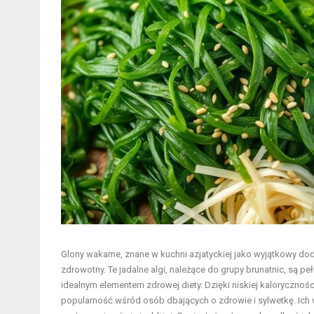
Glony wakame, znane w kuchni azjatyckiej jako wyjątkowy doda
zdrowotny. Te jadalne algi, należące do grupy brunatnic, są 
idealnym elementem zdrowej
diety
. Dzięki niskiej kaloryczn
popularność wśród osób dbających o zdrowie i sylwetkę. Ich