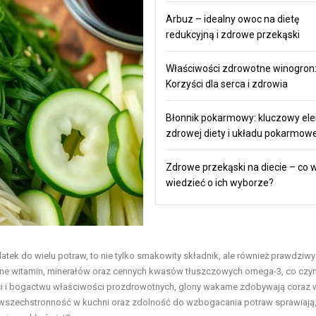
Arbuz – idealny owoc na dietę
redukcyjną i zdrowe przekąski
Właściwości zdrowotne winogron
Korzyści dla serca i zdrowia
Błonnik pokarmowy: kluczowy el
zdrowej diety i układu pokarmow
Zdrowe przekąski na diecie – co 
wiedzieć o ich wyborze?
tek do wielu potraw, to nie tylko smakowity składnik, ale również prawdziwy
pełne witamin, minerałów oraz cennych kwasów tłuszczowych omega-3, co czyn
ości i bogactwu właściwości prozdrowotnych, glony wakame zdobywają coraz 
 wszechstronność w kuchni oraz zdolność do wzbogacania potraw sprawiają,