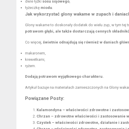
dwie łyżki
sosu sojowego
,
łyżeczkę
miodu
.
Jak wykorzystać glony wakame w zupach i dania
Glony wakame to doskonały dodatek do wielu zup, w tym tej tr
potrawom głębi, ale także dostarczają cennych składni
Co więcej,
świetnie odnajdują się również w daniach głó
makaronem,
krewetkami,
ryżem.
Dodają potrawom wyjątkowego charakteru.
Artykuł bazuje na materiałach zamieszczonych na
Glony waka
Powiązane Posty:
Kalamondyna – właściwości zdrowotne i zastosow
Chrzan – zdrowotne właściwości i zastosowanie w
Czystek – właściwości zdrowotne, działanie i za
Chrzan – właściwości zdrowotne, zastosowanie i