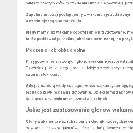
minut**. **W tym krótkim czasie niesamowicie pęcznieją, potr
Zupełnie inaczej postępujemy z wakame sprzedawanym w
wcześniejszego namaczania.
Kiedy mamy już wakame odpowiednio przygotowane, moż
także poddawać je krótkiej obróbce termicznej, na przyk
Moczenie i obróbka cieplna
Przygotowanie suszonych glonów wakame jest proste, 
To właśnie podczas tego procesu dzieje się coś fascynujące
czternastokrotnie
!
Gdy już nabiorą wody i osiągną właściwą konsystencję, s
jednak o krótkim czasie gotowania. Dzięki temu zachowa
doskonale uzupełnią smak rozmaitych
sałatek
.
Jakie jest zastosowanie glonów wakam
Glony wakame to wszechstronny składnik
, szczególnie c
powodzeniem wzbogacą również smak dań głównych. Ich mors