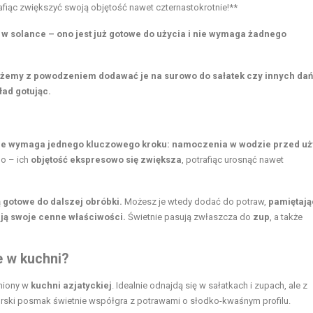
afiąc zwiększyć swoją objętość nawet czternastokrotnie!**
 solance – ono jest już gotowe do użycia i nie wymaga żadnego
emy z powodzeniem dodawać je na surowo do sałatek czy innych dań
ład gotując.
ale wymaga jednego kluczowego kroku: namoczenia w wodzie przed u
go – ich
objętość ekspresowo się zwiększa
, potrafiąc urosnąć nawet
ą gotowe do dalszej obróbki.
Możesz je wtedy dodać do potraw,
pamiętają
ją swoje cenne właściwości.
Świetnie pasują zwłaszcza do
zup
, a także
e w kuchni?
eniony w
kuchni azjatyckiej
. Idealnie odnajdą się w sałatkach i zupach, ale z
ki posmak świetnie współgra z potrawami o słodko-kwaśnym profilu.