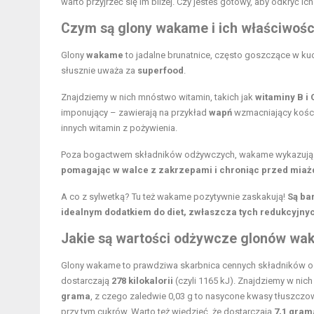
warto przyjrzeć się im bliżej. Czy jesteś gotowy, aby odkryć ic
Czym są glony wakame i ich właściwośc
Glony
wakame
to jadalne brunatnice, często goszczące w kuc
słusznie uważa za
superfood
.
Znajdziemy w nich mnóstwo witamin, takich jak
witaminy B i 
imponujący – zawierają na przykład
wapń
wzmacniający kośc
innych witamin z pożywienia.
Poza bogactwem składników odżywczych, wakame wykazują 
pomagając w walce z zakrzepami i chroniąc przed miaż
A co z sylwetką? Tu też wakame pozytywnie zaskakują!
Są ba
idealnym dodatkiem do
diet
, zwłaszcza tych redukcyjny
Jakie są wartości odżywcze glonów wa
Glony wakame to prawdziwa skarbnica cennych składników o
dostarczają
278 kilokalorii
(czyli 1165 kJ). Znajdziemy w nich
grama
, z czego zaledwie 0,03 g to nasycone kwasy tłuszczo
przy tym cukrów. Warto też wiedzieć, że dostarczają
7,1 gram