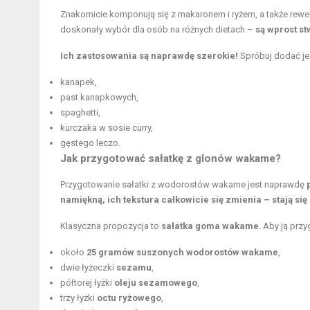
Znakomicie komponują się z makaronem i ryżem, a także rewel
doskonały wybór dla osób na różnych dietach –
są wprost st
Ich zastosowania są naprawdę szerokie!
Spróbuj dodać je
kanapek,
past kanapkowych,
spaghetti,
kurczaka w sosie curry,
gęstego leczo.
Jak przygotować sałatkę z glonów wakame?
Przygotowanie sałatki z wodorostów wakame jest naprawdę
namiękną, ich tekstura całkowicie się zmienia – stają si
Klasyczna propozycja to
sałatka goma wakame
. Aby ją prz
około
25 gramów suszonych wodorostów wakame
,
dwie łyżeczki
sezamu
,
półtorej łyżki
oleju sezamowego
,
trzy łyżki
octu ryżowego
,