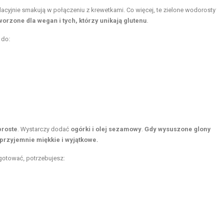
acyjnie smakują w połączeniu z krewetkami. Co więcej, te zielone wodorosty 
worzone dla wegan i tych, którzy unikają glutenu
.
 do:
proste
. Wystarczy dodać
ogórki i olej sezamowy
.
Gdy wysuszone glony
ę przyjemnie miękkie i wyjątkowe.
ygotować, potrzebujesz: