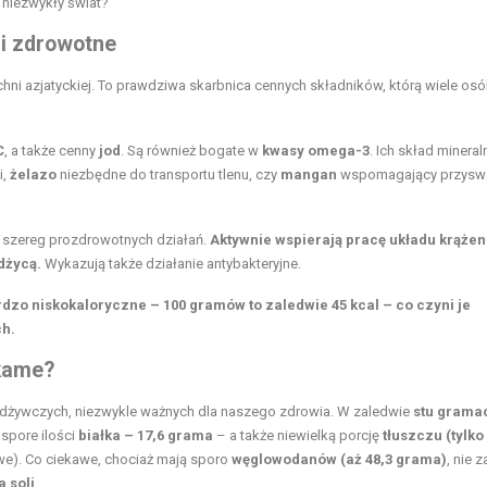
h niezwykły świat?
i zdrowotne
hni azjatyckiej. To prawdziwa skarbnica cennych składników, którą wiele os
C
, a także cenny
jod
. Są również bogate w
kwasy omega-3
. Ich skład mineral
i,
żelazo
niezbędne do transportu tlenu, czy
mangan
wspomagający przyswa
szereg prozdrowotnych działań.
Aktywnie wspierają pracę układu krążen
dżycą.
Wykazują także działanie antybakteryjne.
rdzo niskokaloryczne – 100 gramów to zaledwie 45 kcal – co czyni je
ch.
kame?
dżywczych, niezwykle ważnych dla naszego zdrowia. W zaledwie
stu grama
 spore ilości
białka – 17,6 grama
– a także niewielką porcję
tłuszczu (tylko 
we). Co ciekawe, chociaż mają sporo
węglowodanów (aż 48,3 grama)
, nie 
a soli
.