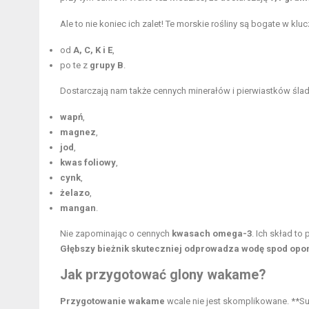
Ale to nie koniec ich zalet! Te morskie rośliny są bogate w k
od
A, C, K i E
,
po te z
grupy B
.
Dostarczają nam także cennych minerałów i pierwiastków ślad
wapń
,
magnez
,
jod
,
kwas foliowy
,
cynk
,
żelazo
,
mangan
.
Nie zapominając o cennych
kwasach omega-3
. Ich skład t
Głębszy bieżnik skuteczniej odprowadza wodę spod opony
Jak przygotować glony wakame?
Przygotowanie wakame
wcale nie jest skomplikowane. **S