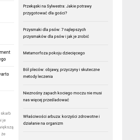
Przekąski na Sylwestra: Jakie potrawy
przygotować dla gości?
Przysmaki dla psów: 7 najlepszych
:
przysmaków dla psów i jak je zrobić
ement
Metamorfoza pokoju dziecięcego
ego
Ból pleców: objawy, przyczyny i skuteczne
warto
metody leczenia
Nieznośny zapach kociego moczu nie musi
nas więcej prześladować
 skarb
Właściwości arbuza: korzyści zdrowotne i
i je
działanie na organizm
większą
 że