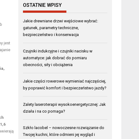
OSTATNIE WPISY
Jakie drewniane drzwi wejściowe wybrać:
ób
gatunek, parametry techniczne,
bezpieczeństwo i konserwacja
ny jest
janie
Czujniki indukcyjne i czujniki nacisku w
automatyce: jak dobrać do pomiaru
obecności, siły i obciążenia
ia,
Jakie części rowerowe wymieniać najczęściej,
by poprawić komfort i bezpieczeństwo jazdy?
Zalety laseroterapii wysokoenergetycznej: Jak
działa i na co pomaga?
ch
1,6
Szkło lacobel – nowoczesne rozwiązanie do
zawierają
Twojej kuchni, które odmieni jej wygląd i