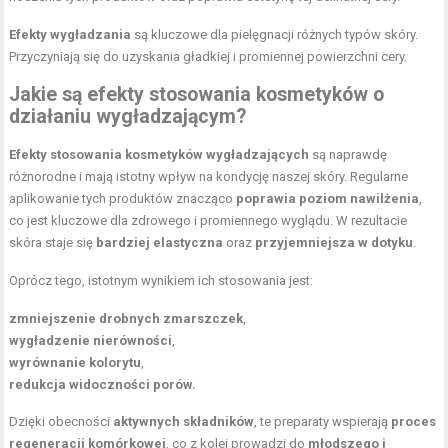
Efekty wygładzania
są kluczowe dla pielęgnacji różnych typów skóry.
Przyczyniają się do uzyskania gładkiej i promiennej powierzchni cery.
Jakie są efekty stosowania kosmetyków o
działaniu wygładzającym?
Efekty stosowania kosmetyków wygładzających
są naprawdę
różnorodne i mają istotny wpływ na kondycję naszej skóry. Regularne
aplikowanie tych produktów znacząco
poprawia poziom nawilżenia
,
co jest kluczowe dla zdrowego i promiennego wyglądu. W rezultacie
skóra staje się
bardziej elastyczna
oraz
przyjemniejsza w dotyku
.
Oprócz tego, istotnym wynikiem ich stosowania jest:
zmniejszenie drobnych zmarszczek
,
wygładzenie nierówności
,
wyrównanie kolorytu
,
redukcja widoczności porów.
Dzięki obecności
aktywnych składników
, te preparaty wspierają
proces
regeneracji komórkowej
, co z kolei prowadzi do
młodszego i