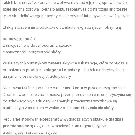
takich kosmetyków korzystnie wpływa na kondycję cery, sprawiając, że
staje się ona zdrowa i pełna blasku. Preparaty te dostarczają skórze nie
tylko składników regeneracyjnych, ale również intensywnie nawilżających.
Efekty stosowania produktów o działaniu wygładzającym obejmują:
poprawę jędrności,
zmniejszenie widoczności zmarszczek,
elastyczność i sprężystość skóry.
Wiele z tych kosmetyków zawiera aktywne substancje, które pobudzają
organizm do produkcji
kolagenu
i
elastyny
– białek niezbędnych dla
utrzymania prawidłowej struktury skóry.
Nie można także zapominać o roli
nawilżenia
w procesie wygładzania.
Dobre nawodnienie zabezpiecza przed przesuszeniem, co przyczynia się
do zdrowego wyglądu cery. Kosmetyki przeciwzmarszczkowe są
skutecznym wsparciem w walce z oznakami starzenia się skóry.
Regularne stosowanie preparatów wygładzających skutkuje
gładką i
promienną cerą
dzięki ich właściwościom regeneracyjnym,
ujędrniającym oraz nawilżającym.