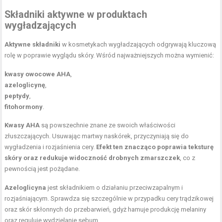
Składniki aktywne w produktach
wygładzających
Aktywne składniki
w kosmetykach wygładzających odgrywają kluczową
rolę w poprawie wyglądu skóry. Wśród najważniejszych można wymienić:
kwasy owocowe AHA
,
azeloglicynę
,
peptydy
,
fitohormony
.
Kwasy AHA
są powszechnie znane ze swoich właściwości
złuszczających. Usuwając martwy naskórek, przyczyniają się do
wygładzenia i rozjaśnienia cery.
Efekt ten znacząco poprawia teksturę
skóry oraz redukuje widoczność drobnych zmarszczek
, co z
pewnością jest pożądane.
Azeloglicyna
jest składnikiem o działaniu przeciwzapalnym i
rozjaśniającym. Sprawdza się szczególnie w przypadku cery trądzikowej
oraz skór skłonnych do przebarwień, gdyż hamuje produkcję melaniny
oraz reguluje wydzielanie sebum.