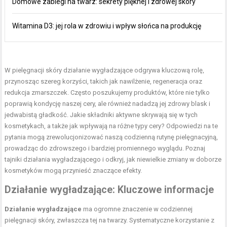
Domowe zabiegi na twarz: sekrety pięknej i zdrowej skóry
Witamina D3: jej rola w zdrowiu i wpływ słońca na produkcję
W pielęgnacji skóry
działanie wygładzające
odgrywa kluczową rolę,
przynosząc szereg korzyści, takich jak nawilżenie, regeneracja oraz
redukcja zmarszczek. Często poszukujemy produktów, które nie tylko
poprawią kondycję naszej cery, ale również nadadzą jej zdrowy blask i
jedwabistą gładkość. Jakie składniki aktywne skrywają się w tych
kosmetykach, a także jak wpływają na różne typy cery? Odpowiedzi na te
pytania mogą zrewolucjonizować naszą codzienną rutynę pielęgnacyjną,
prowadząc do zdrowszego i bardziej promiennego wyglądu. Poznaj
tajniki działania wygładzającego i odkryj, jak niewielkie zmiany w doborze
kosmetyków mogą przynieść znaczące efekty.
Działanie wygładzające: Kluczowe informacje
Działanie wygładzające
ma ogromne znaczenie w codziennej
pielęgnacji skóry, zwłaszcza tej na twarzy. Systematyczne korzystanie z