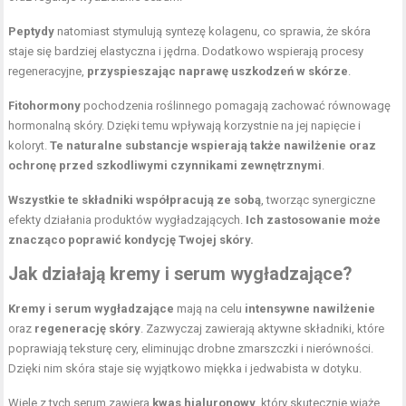
Peptydy
natomiast stymulują syntezę kolagenu, co sprawia, że skóra
staje się bardziej elastyczna i jędrna. Dodatkowo wspierają procesy
regeneracyjne,
przyspieszając naprawę uszkodzeń w skórze
.
Fitohormony
pochodzenia roślinnego pomagają zachować równowagę
hormonalną skóry. Dzięki temu wpływają korzystnie na jej napięcie i
koloryt.
Te naturalne substancje wspierają także nawilżenie oraz
ochronę przed szkodliwymi czynnikami zewnętrznymi
.
Wszystkie te składniki współpracują ze sobą
, tworząc synergiczne
efekty działania produktów wygładzających.
Ich zastosowanie może
znacząco poprawić kondycję Twojej skóry.
Jak działają kremy i serum wygładzające?
Kremy i serum wygładzające
mają na celu
intensywne nawilżenie
oraz
regenerację skóry
. Zazwyczaj zawierają aktywne składniki, które
poprawiają teksturę cery, eliminując drobne zmarszczki i nierówności.
Dzięki nim skóra staje się wyjątkowo miękka i jedwabista w dotyku.
Wiele z tych serum zawiera
kwas hialuronowy
, który skutecznie wiąże