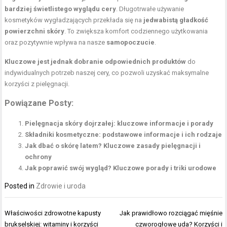
bardziej świetlistego wyglądu cery
. Długotrwałe używanie
kosmetyków wygładzających przekłada się na
jedwabistą gładkość
powierzchni skóry
. To zwiększa komfort codziennego użytkowania
oraz pozytywnie wpływa na nasze
samopoczucie
.
Kluczowe jest jednak dobranie odpowiednich produktów
do
indywidualnych potrzeb naszej cery, co pozwoli uzyskać maksymalne
korzyści z pielęgnacji.
Powiązane Posty:
Pielęgnacja skóry dojrzałej: kluczowe informacje i porady
Składniki kosmetyczne: podstawowe informacje i ich rodzaje
Jak dbać o skórę latem? Kluczowe zasady pielęgnacji i
ochrony
Jak poprawić swój wygląd? Kluczowe porady i triki urodowe
Posted in
Zdrowie i uroda
Nawigacja
Właściwości zdrowotne kapusty
Jak prawidłowo rozciągać mięśnie
wpisu
brukselskiej: witaminy i korzyści
czworogłowe uda? Korzyści i