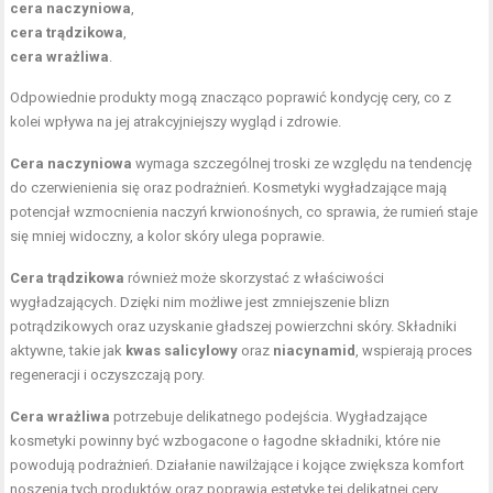
cera naczyniowa
,
cera trądzikowa
,
cera wrażliwa
.
Odpowiednie produkty mogą znacząco poprawić kondycję cery, co z
kolei wpływa na jej atrakcyjniejszy wygląd i zdrowie.
Cera naczyniowa
wymaga szczególnej troski ze względu na tendencję
do czerwienienia się oraz podrażnień. Kosmetyki wygładzające mają
potencjał wzmocnienia naczyń krwionośnych, co sprawia, że rumień staje
się mniej widoczny, a kolor skóry ulega poprawie.
Cera trądzikowa
również może skorzystać z właściwości
wygładzających. Dzięki nim możliwe jest zmniejszenie blizn
potrądzikowych oraz uzyskanie gładszej powierzchni skóry. Składniki
aktywne, takie jak
kwas salicylowy
oraz
niacynamid
, wspierają proces
regeneracji i oczyszczają pory.
Cera wrażliwa
potrzebuje delikatnego podejścia. Wygładzające
kosmetyki powinny być wzbogacone o łagodne składniki, które nie
powodują podrażnień. Działanie nawilżające i kojące zwiększa komfort
noszenia tych produktów oraz poprawia estetykę tej delikatnej cery.