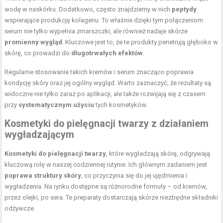
wodę w naskórku. Dodatkowo, często znajdziemy w nich
peptydy
wspierające produkcję kolagenu. To właśnie dzięki tym połączeniom
serum nie tylko wypełnia zmarszczki, ale również nadaje skórze
promienny wygląd
. Kluczowe jest to, że te produkty penetrują głęboko w
skórę, co prowadzi do
długotrwałych efektów
.
Regularne stosowanie takich kremów i serum znacząco poprawia
kondycję skóry oraz jej ogólny wygląd. Warto zaznaczyć, że rezultaty są
widoczne nie tylko zaraz po aplikacji, ale także rozwijają się z czasem
przy
systematycznym użyciu
tych kosmetyków.
Kosmetyki do pielęgnacji twarzy z działaniem
wygładzającym
Kosmetyki do pielęgnacji twarzy
, które wygładzają skórę, odgrywają
kluczową rolę w naszej codziennej rutynie. Ich głównym zadaniem jest
poprawa struktury skóry
, co przyczynia się do jej ujędrnienia i
wygładzenia. Na rynku dostępne są różnorodne formuły – od kremów,
przez olejki, po sera. Te preparaty dostarczają skórze niezbędne składniki
odżywcze.