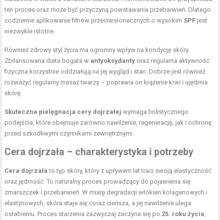
ten proces oraz może być przyczyną powstawania przebarwień. Dlatego
codzienne aplikowanie filtrów przeciwsłonecznych o wysokim
SPF
jest
niezwykle istotne.
Również
zdrowy styl życia
ma ogromny wpływ na kondycję skóry.
Zbilansowana dieta bogata w
antyoksydanty
oraz regularna aktywność
fizyczna korzystnie oddziałują na jej wygląd i stan. Dobrze jest również
rozważyć regularny masaż twarzy – poprawia on krążenie krwi i ujędrnia
skórę.
Skuteczna
pielęgnacja cery
dojrzałej
wymaga holistycznego
podejścia, które obejmuje zarówno nawilżenie, regenerację, jak i ochronę
przed szkodliwymi czynnikami zewnętrznymi.
Cera dojrzała – charakterystyka i potrzeby
Cera dojrzała
to typ skóry, który z upływem lat traci swoją elastyczność
oraz jędrność. To naturalny proces prowadzący do pojawienia się
zmarszczek i przebarwień. W miarę degradacji włókien kolagenowych i
elastynowych, skóra staje się coraz cieńsza, a jej nawilżenie ulega
osłabieniu. Proces starzenia zazwyczaj zaczyna się po
25. roku życia
,