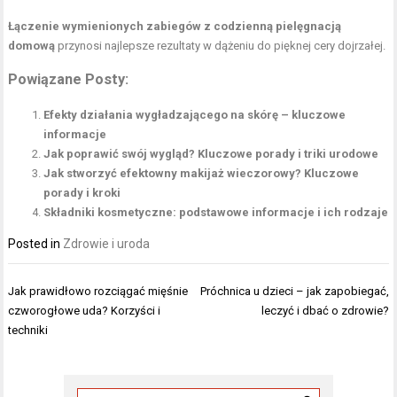
Łączenie wymienionych zabiegów z codzienną pielęgnacją
domową
przynosi najlepsze rezultaty w dążeniu do pięknej cery dojrzałej.
Powiązane Posty:
Efekty działania wygładzającego na skórę – kluczowe
informacje
Jak poprawić swój wygląd? Kluczowe porady i triki urodowe
Jak stworzyć efektowny makijaż wieczorowy? Kluczowe
porady i kroki
Składniki kosmetyczne: podstawowe informacje i ich rodzaje
Posted in
Zdrowie i uroda
Nawigacja
Jak prawidłowo rozciągać mięśnie
Próchnica u dzieci – jak zapobiegać,
wpisu
czworogłowe uda? Korzyści i
leczyć i dbać o zdrowie?
techniki