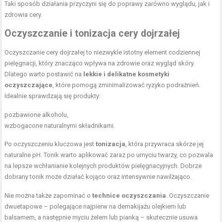
Taki sposób działania przyczyni się do poprawy zarówno wyglądu, jak i
zdrowia cery.
Oczyszczanie i tonizacja cery dojrzałej
Oczyszczanie cery dojrzałej to niezwykle istotny element codziennej
pielęgnacji, który znacząco wpływa na zdrowie oraz wygląd skóry.
Dlatego warto postawić na
lekkie i delikatne kosmetyki
oczyszczające
, które pomogą zminimalizować ryzyko podrażnień.
Idealnie sprawdzają się produkty:
pozbawione alkoholu,
wzbogacone naturalnymi składnikami.
Po oczyszczeniu kluczowa jest
tonizacja
, która przywraca skórze jej
naturalne pH. Tonik warto aplikować zaraz po umyciu twarzy, co pozwala
na lepsze wchłanianie kolejnych produktów pielęgnacyjnych. Dobrze
dobrany tonik może działać kojąco oraz intensywnie nawilżająco.
Nie można także zapominać o
technice oczyszczania
. Oczyszczanie
dwuetapowe – polegające najpierw na demakijażu olejkiem lub
balsamem, a następnie myciu żelem lub pianką – skutecznie usuwa