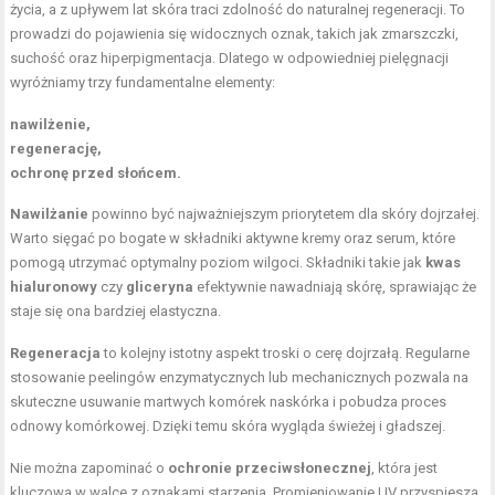
życia, a z upływem lat skóra traci zdolność do naturalnej regeneracji. To
prowadzi do pojawienia się widocznych oznak, takich jak zmarszczki,
suchość oraz hiperpigmentacja. Dlatego w odpowiedniej pielęgnacji
wyróżniamy trzy fundamentalne elementy:
nawilżenie,
regenerację,
ochronę przed słońcem.
Nawilżanie
powinno być najważniejszym priorytetem dla skóry dojrzałej.
Warto sięgać po bogate w składniki aktywne kremy oraz serum, które
pomogą utrzymać optymalny poziom wilgoci. Składniki takie jak
kwas
hialuronowy
czy
gliceryna
efektywnie nawadniają skórę, sprawiając że
staje się ona bardziej elastyczna.
Regeneracja
to kolejny istotny aspekt troski o cerę dojrzałą. Regularne
stosowanie peelingów enzymatycznych lub mechanicznych pozwala na
skuteczne usuwanie martwych komórek naskórka i pobudza proces
odnowy komórkowej. Dzięki temu skóra wygląda świeżej i gładszej.
Nie można zapominać o
ochronie przeciwsłonecznej
, która jest
kluczowa w walce z oznakami starzenia. Promieniowanie UV przyspiesza