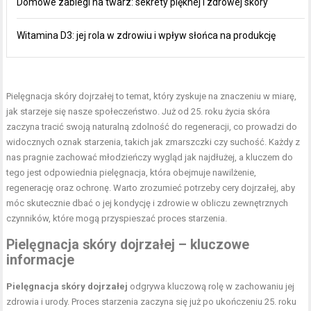
Domowe zabiegi na twarz: sekrety pięknej i zdrowej skóry
Witamina D3: jej rola w zdrowiu i wpływ słońca na produkcję
Pielęgnacja skóry dojrzałej
to temat, który zyskuje na znaczeniu w miarę,
jak starzeje się nasze społeczeństwo. Już od 25. roku życia skóra
zaczyna tracić swoją naturalną zdolność do regeneracji, co prowadzi do
widocznych oznak starzenia, takich jak zmarszczki czy suchość. Każdy z
nas pragnie zachować młodzieńczy wygląd jak najdłużej, a kluczem do
tego jest odpowiednia pielęgnacja, która obejmuje nawilżenie,
regenerację oraz ochronę. Warto zrozumieć potrzeby cery dojrzałej, aby
móc skutecznie dbać o jej kondycję i zdrowie w obliczu zewnętrznych
czynników, które mogą przyspieszać proces starzenia.
Pielęgnacja skóry dojrzałej – kluczowe
informacje
Pielęgnacja skóry dojrzałej
odgrywa kluczową rolę w zachowaniu jej
zdrowia i urody. Proces starzenia zaczyna się już po ukończeniu 25. roku