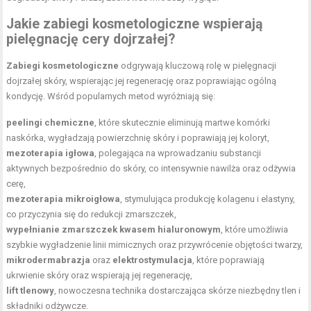
Jakie zabiegi kosmetologiczne wspierają
pielęgnację cery dojrzałej?
Zabiegi kosmetologiczne
odgrywają kluczową rolę w pielęgnacji
dojrzałej skóry, wspierając jej regenerację oraz poprawiając ogólną
kondycję. Wśród popularnych metod wyróżniają się:
peelingi chemiczne
, które skutecznie eliminują martwe komórki
naskórka, wygładzają powierzchnię skóry i poprawiają jej koloryt,
mezoterapia igłowa
, polegająca na wprowadzaniu substancji
aktywnych bezpośrednio do skóry, co intensywnie nawilża oraz odżywia
cerę,
mezoterapia mikroigłowa
, stymulująca produkcję kolagenu i elastyny,
co przyczynia się do redukcji zmarszczek,
wypełnianie zmarszczek kwasem hialuronowym
, które umożliwia
szybkie wygładzenie linii mimicznych oraz przywrócenie objętości twarzy,
mikrodermabrazja
oraz
elektrostymulacja
, które poprawiają
ukrwienie skóry oraz wspierają jej regenerację,
lift tlenowy
, nowoczesna technika dostarczająca skórze niezbędny tlen i
składniki odżywcze.