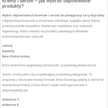
Kremy i serum – jak wybrać odpowiednie
produkty?
Wybór odpowiednich kremów i serum do pielęgnacji cery dojrzałej
odgrywa kluczową rolę w utrzymaniu zdrowego wyglądu skóry. Kremy
powinny przede wszystkim dostarczać nawilżenia oraz wspierać
regenerację. Warto stawiać na produkty zawierające składniki
przeciwstarzeniowe, takie jak:
retinol
,
peptydy
,
kwas hialuronowy
,
które skutecznie wygładzają zmarszczki i poprawiają elastyczność.
Serum z kolei pełni rolę uzupełniającą codzienną pielęgnację. To
preparaty o skoncentrowanej formule, które docierają głębiej w skórę niż
standardowe kremy. Dobre serum często wzbogacone jest o
antyoksydanty, jak:
witamina C
,
witamina E
.