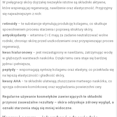
W pielęgnacji skóry dojrzałej niezwykle istotne są składniki aktywne,
które wspierają jej regenerację, nawilżenie oraz elastyczność. Przyjrzyjmy
się najważniejszym z nich:
retinoidy
– te substancje stymulują produkcję kolagenu, co skutkuje
spowolnieniem procesu starzenia i poprawą struktury skóry,
antyoksydanty
– witamina C i E mają za zadanie neutralizować wolne
rodniki, chroniąc skórę przed uszkodzeniami oraz przyspieszając proces
regeneracji,
kwas hialuronowy
– jest niezastąpiony w nawilżaniu, zatrzymując wodę
w głębszych warstwach naskórka. Dzięki temu cera staje się bardziej
jędrna i pełniejsza,
peptydy
– wspomagają syntezę kolagenu oraz elastyny, co przekłada się
na lepszą elastyczność i gładkość skóry,
kwasy AHA
– te składniki ułatwiają złuszczanie martwego naskórka, co
sprzyja odnowie komórkowej oraz wygładzaniu powierzchni cery.
Regularne używanie kosmetyków zawierających te składniki
przynosi zauważalne rezultaty – skóra odzyskuje zdrowy wygląd, a
oznaki starzenia stają się mniej widoczne.