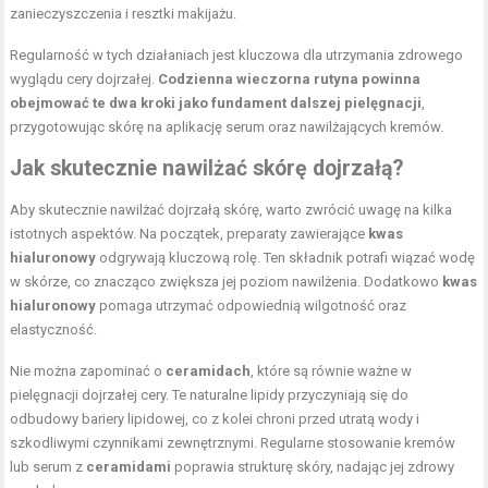
zanieczyszczenia i resztki makijażu.
Regularność w tych działaniach jest kluczowa dla utrzymania zdrowego
wyglądu cery dojrzałej.
Codzienna wieczorna rutyna powinna
obejmować te dwa kroki jako fundament dalszej pielęgnacji
,
przygotowując skórę na aplikację serum oraz nawilżających kremów.
Jak skutecznie nawilżać skórę dojrzałą?
Aby skutecznie nawilżać dojrzałą skórę, warto zwrócić uwagę na kilka
istotnych aspektów. Na początek, preparaty zawierające
kwas
hialuronowy
odgrywają kluczową rolę. Ten składnik potrafi wiązać wodę
w skórze, co znacząco zwiększa jej poziom nawilżenia. Dodatkowo
kwas
hialuronowy
pomaga utrzymać odpowiednią wilgotność oraz
elastyczność.
Nie można zapominać o
ceramidach
, które są równie ważne w
pielęgnacji dojrzałej cery. Te naturalne lipidy przyczyniają się do
odbudowy bariery lipidowej, co z kolei chroni przed utratą wody i
szkodliwymi czynnikami zewnętrznymi. Regularne stosowanie kremów
lub serum z
ceramidami
poprawia strukturę skóry, nadając jej zdrowy