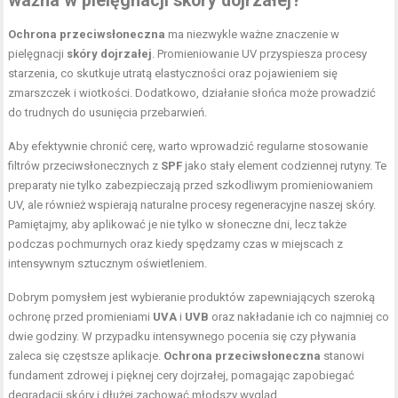
ważna w pielęgnacji skóry dojrzałej?
Ochrona przeciwsłoneczna
ma niezwykle ważne znaczenie w
pielęgnacji
skóry dojrzałej
. Promieniowanie UV przyspiesza procesy
starzenia, co skutkuje utratą elastyczności oraz pojawieniem się
zmarszczek i wiotkości. Dodatkowo, działanie słońca może prowadzić
do trudnych do usunięcia przebarwień.
Aby efektywnie chronić cerę, warto wprowadzić regularne stosowanie
filtrów przeciwsłonecznych z
SPF
jako stały element codziennej rutyny. Te
preparaty nie tylko zabezpieczają przed szkodliwym promieniowaniem
UV, ale również wspierają naturalne procesy regeneracyjne naszej skóry.
Pamiętajmy, aby aplikować je nie tylko w słoneczne dni, lecz także
podczas pochmurnych oraz kiedy spędzamy czas w miejscach z
intensywnym sztucznym oświetleniem.
Dobrym pomysłem jest wybieranie produktów zapewniających szeroką
ochronę przed promieniami
UVA
i
UVB
oraz nakładanie ich co najmniej co
dwie godziny. W przypadku intensywnego pocenia się czy pływania
zaleca się częstsze aplikacje.
Ochrona przeciwsłoneczna
stanowi
fundament zdrowej i pięknej cery dojrzałej, pomagając zapobiegać
degradacji skóry i dłużej zachować młodszy wygląd.