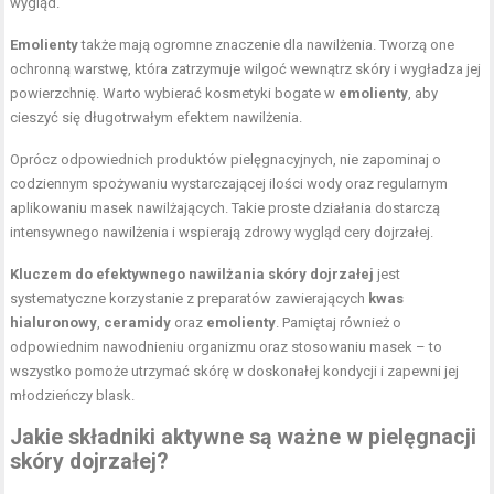
wygląd.
Emolienty
także mają ogromne znaczenie dla nawilżenia. Tworzą one
ochronną warstwę, która zatrzymuje wilgoć wewnątrz skóry i wygładza jej
powierzchnię. Warto wybierać kosmetyki bogate w
emolienty
, aby
cieszyć się długotrwałym efektem nawilżenia.
Oprócz odpowiednich produktów pielęgnacyjnych, nie zapominaj o
codziennym spożywaniu wystarczającej ilości wody oraz regularnym
aplikowaniu masek nawilżających. Takie proste działania dostarczą
intensywnego nawilżenia i wspierają zdrowy wygląd cery dojrzałej.
Kluczem do efektywnego nawilżania skóry dojrzałej
jest
systematyczne korzystanie z preparatów zawierających
kwas
hialuronowy
,
ceramidy
oraz
emolienty
. Pamiętaj również o
odpowiednim nawodnieniu organizmu oraz stosowaniu masek – to
wszystko pomoże utrzymać skórę w doskonałej kondycji i zapewni jej
młodzieńczy blask.
Jakie składniki aktywne są ważne w pielęgnacji
skóry dojrzałej?