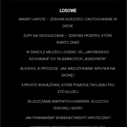
LOSOWE
MAMEY SAPOTE – ZDROWE KORZYŚCI I ZASTOSOWANIE W
DIECIE
ZUPY NA ODCHUDZANIE – ZDROWE PRZEPISY, KTÓRE
WARTO ZNAĆ
W ŚWIETLE MIŁOŚCI I LEGEND: OD „JAPOŃSKIEGO
KOCHANKA” DO TAJEMNICZYCH „ASASYNÓW”
ALKOHOL A PRYSZCZE: JAK NADUŻYWANIE WPŁYWA NA
SKÓRĘ?
4 PROSTE WSKAZÓWKI, KTÓRE POMOGĄ TWOJEMU PSU
ŻYĆ DŁUŻEJ
ZŁUSZCZANIE MARTWYCH KOMÓREK: KLUCZ DO
ZDROWEJ SKÓRY
JAK POWINNIŚMY WYBIERAĆ KREDYT HIPOTECZNY?