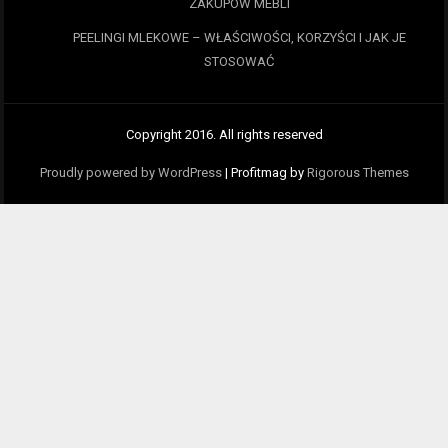
ZAKUPÓW MEBLI
PEELINGI MLEKOWE – WŁAŚCIWOŚCI, KORZYŚCI I JAK JE
STOSOWAĆ
Copyright 2016. All rights reserved
Proudly powered by WordPress
|
Profitmag by
Rigorous Themes