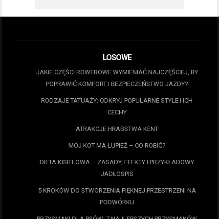
LOSOWE
JAKIE CZĘŚCI ROWEROWE WYMIENIAĆ NAJCZĘŚCIEJ, BY
POPRAWIĆ KOMFORT I BEZPIECZEŃSTWO JAZDY?
RODZAJE TATUAŻY: ODKRYJ POPULARNE STYLE I ICH
CECHY
ATRAKCJE HRABSTWA KENT
MÓJ KOT MA ŁUPIEŻ – CO ROBIĆ?
DIETA KISIELOWA – ZASADY, EFEKTY I PRZYKŁADOWY
JADŁOSPIS
5 KROKÓW DO STWORZENIA PIĘKNEJ PRZESTRZENI NA
PODWÓRKU
PRZYSMAKI DLA PSÓW: 7 NAJLEPSZYCH PRZYSMAKÓW