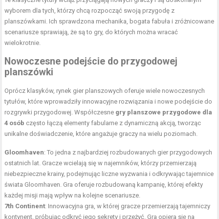
wyborem dla tych, którzy chcą rozpocząć swoją przygodę z
planszówkami. Ich sprawdzona mechanika, bogata fabuła i zróżnicowane
scenariusze sprawiają, że są to gry, do których można wracać
wielokrotnie.
Nowoczesne podejście do przygodowej
planszówki
Oprócz klasyków, rynek gier planszowych oferuje wiele nowoczesnych
tytułów, które wprowadziły innowacyjne rozwiązania i nowe podejście do
rozgrywki przygodowej. Współczesne
gry planszowe przygodowe dla
4 osób
często łączą elementy fabularne z dynamiczną akcją, tworząc
unikalne doświadczenie, które angażuje graczy na wielu poziomach.
Gloomhaven
: To jedna z najbardziej rozbudowanych gier przygodowych
ostatnich lat. Gracze wcielają się w najemników, którzy przemierzają
niebezpieczne krainy, podejmując liczne wyzwania i odkrywając tajemnice
świata Gloomhaven. Gra oferuje rozbudowaną kampanię, której efekty
każdej misji mają wpływ na kolejne scenariusze.
7th Continent
: Innowacyjna gra, w której gracze przemierzają tajemniczy
kontynent, próbując odkryć jego sekrety i przeżyć. Gra opiera się na