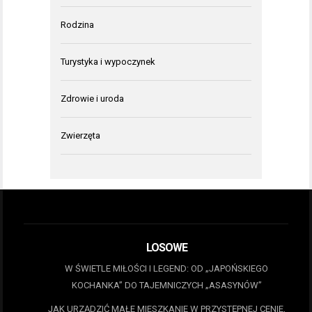
Rodzina
Turystyka i wypoczynek
Zdrowie i uroda
Zwierzęta
LOSOWE
W ŚWIETLE MIŁOŚCI I LEGEND: OD „JAPOŃSKIEGO
KOCHANKA” DO TAJEMNICZYCH „ASASYNÓW”
JAK URZĄDZIĆ MAŁE MIESZKANIE W PRZYSTĘPNEJ CENIE,