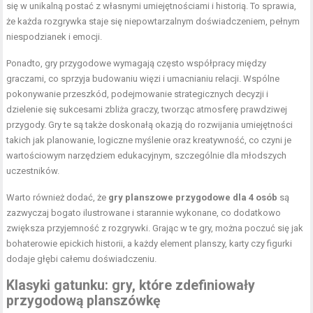
się w unikalną postać z własnymi umiejętnościami i historią. To sprawia,
że każda rozgrywka staje się niepowtarzalnym doświadczeniem, pełnym
niespodzianek i emocji.
Ponadto, gry przygodowe wymagają często współpracy między
graczami, co sprzyja budowaniu więzi i umacnianiu relacji. Wspólne
pokonywanie przeszkód, podejmowanie strategicznych decyzji i
dzielenie się sukcesami zbliża graczy, tworząc atmosferę prawdziwej
przygody. Gry te są także doskonałą okazją do rozwijania umiejętności
takich jak planowanie, logiczne myślenie oraz kreatywność, co czyni je
wartościowym narzędziem edukacyjnym, szczególnie dla młodszych
uczestników.
Warto również dodać, że
gry planszowe przygodowe dla 4 osób
są
zazwyczaj bogato ilustrowane i starannie wykonane, co dodatkowo
zwiększa przyjemność z rozgrywki. Grając w te gry, można poczuć się jak
bohaterowie epickich historii, a każdy element planszy, karty czy figurki
dodaje głębi całemu doświadczeniu.
Klasyki gatunku: gry, które zdefiniowały
przygodową planszówkę