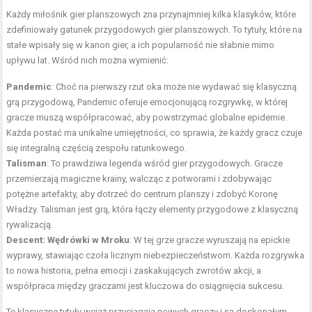
Każdy miłośnik gier planszowych zna przynajmniej kilka klasyków, które
zdefiniowały gatunek przygodowych gier planszowych. To tytuły, które na
stałe wpisały się w kanon gier, a ich popularność nie słabnie mimo
upływu lat. Wśród nich można wymienić:
Pandemic
: Choć na pierwszy rzut oka może nie wydawać się klasyczną
grą przygodową, Pandemic oferuje emocjonującą rozgrywkę, w której
gracze muszą współpracować, aby powstrzymać globalne epidemie.
Każda postać ma unikalne umiejętności, co sprawia, że każdy gracz czuje
się integralną częścią zespołu ratunkowego.
Talisman
: To prawdziwa legenda wśród gier przygodowych. Gracze
przemierzają magiczne krainy, walcząc z potworami i zdobywając
potężne artefakty, aby dotrzeć do centrum planszy i zdobyć Koronę
Władzy. Talisman jest grą, która łączy elementy przygodowe z klasyczną
rywalizacją.
Descent: Wędrówki w Mroku
: W tej grze gracze wyruszają na epickie
wyprawy, stawiając czoła licznym niebezpieczeństwom. Każda rozgrywka
to nowa historia, pełna emocji i zaskakujących zwrotów akcji, a
współpraca między graczami jest kluczowa do osiągnięcia sukcesu.
Te klasyczne tytuły wciąż przyciągają nowych graczy i są doskonałym