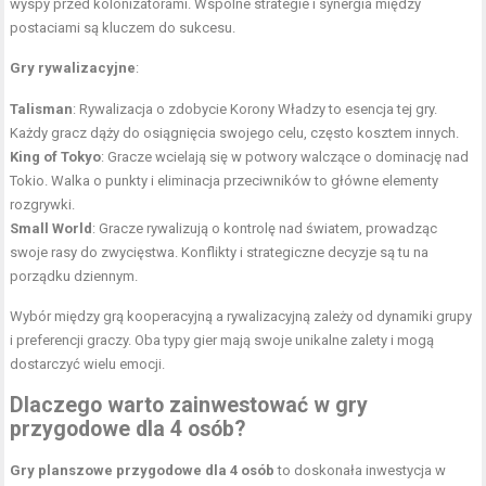
wyspy przed kolonizatorami. Wspólne strategie i synergia między
postaciami są kluczem do sukcesu.
Gry rywalizacyjne
:
Talisman
: Rywalizacja o zdobycie Korony Władzy to esencja tej gry.
Każdy gracz dąży do osiągnięcia swojego celu, często kosztem innych.
King of Tokyo
: Gracze wcielają się w potwory walczące o dominację nad
Tokio. Walka o punkty i eliminacja przeciwników to główne elementy
rozgrywki.
Small World
: Gracze rywalizują o kontrolę nad światem, prowadząc
swoje rasy do zwycięstwa. Konflikty i strategiczne decyzje są tu na
porządku dziennym.
Wybór między grą kooperacyjną a rywalizacyjną zależy od dynamiki grupy
i preferencji graczy. Oba typy gier mają swoje unikalne zalety i mogą
dostarczyć wielu emocji.
Dlaczego warto zainwestować w gry
przygodowe dla 4 osób?
Gry planszowe przygodowe dla 4 osób
to doskonała inwestycja w