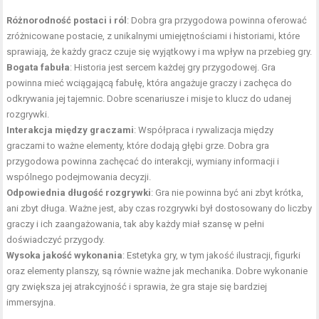
Różnorodność postaci i ról
: Dobra gra przygodowa powinna oferować
zróżnicowane postacie, z unikalnymi umiejętnościami i historiami, które
sprawiają, że każdy gracz czuje się wyjątkowy i ma wpływ na przebieg gry.
Bogata fabuła
: Historia jest sercem każdej gry przygodowej. Gra
powinna mieć wciągającą fabułę, która angażuje graczy i zachęca do
odkrywania jej tajemnic. Dobre scenariusze i misje to klucz do udanej
rozgrywki.
Interakcja między graczami
: Współpraca i rywalizacja między
graczami to ważne elementy, które dodają głębi grze. Dobra gra
przygodowa powinna zachęcać do interakcji, wymiany informacji i
wspólnego podejmowania decyzji.
Odpowiednia długość rozgrywki
: Gra nie powinna być ani zbyt krótka,
ani zbyt długa. Ważne jest, aby czas rozgrywki był dostosowany do liczby
graczy i ich zaangażowania, tak aby każdy miał szansę w pełni
doświadczyć przygody.
Wysoka jakość wykonania
: Estetyka gry, w tym jakość ilustracji, figurki
oraz elementy planszy, są równie ważne jak mechanika. Dobre wykonanie
gry zwiększa jej atrakcyjność i sprawia, że gra staje się bardziej
immersyjna.