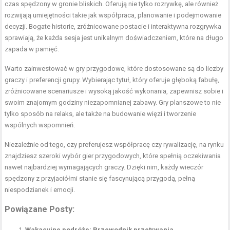
czas spędzony w gronie bliskich. Oferują nie tylko rozrywkę, ale również
rozwijają umiejętności takie jak współpraca, planowanie i podejmowanie
decyzji. Bogate historie, zróżnicowane postacie i interaktywna rozgrywka
sprawiają, że każda sesja jest unikalnym doświadczeniem, które na długo
zapada w pamięć.
Warto zainwestować w gry przygodowe, które dostosowane są do liczby
graczy i preferencji grupy. Wybierając tytuł, który oferuje głęboką fabułę,
zróżnicowane scenariusze i wysoką jakość wykonania, zapewnisz sobie i
swoim znajomym godziny niezapomnianej zabawy. Gry planszowe to nie
tylko sposób na relaks, ale także na budowanie więzi i tworzenie
wspólnych wspomnień.
Niezależnie od tego, czy preferujesz współpracę czy rywalizację, na rynku
znajdziesz szeroki wybór gier przygodowych, które spełnią oczekiwania
nawet najbardziej wymagających graczy. Dzięki nim, każdy wieczór
spędzony z przyjaciółmi stanie się fascynującą przygodą, pełną
niespodzianek i emocji.
Powiązane Posty:
Wakacyjne podróże: Przewodnik przetrwania