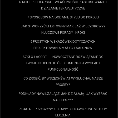
NAGIETEK LEKARSKI – WŁAŚCIWOŚCI, ZASTOSOWANIE I
DZIAŁANIE TERAPEUTYCZNE
7 SPOSOBÓW NA DODANIE STYLU DO POKOJU
JAK STWORZYĆ EFEKTOWNY MAKIJAŻ WIECZOROWY?
KLUCZOWE PORADY I KROKI
5 PROSTYCH WSKAZÓWEK DOTYCZĄCYCH
PROJEKTOWANIA MAŁYCH SALONÓW
SZKŁO LACOBEL – NOWOCZESNE ROZWIĄZANIE DO
TWOJEJ KUCHNI, KTÓRE ODMIENI JEJ WYGLĄD I
FUNKCJONALNOŚĆ
CO ZROBIĆ, BY WSZECHŚWIAT WYSŁUCHAŁ NASZE
PROŚBY?
PODKŁADY NAWILŻAJĄCE: JAK DZIAŁAJĄ I JAK WYBRAĆ
NAJLEPSZY?
ZGAGA – PRZYCZYNY, OBJAWY I SPRAWDZONE METODY
LECZENIA