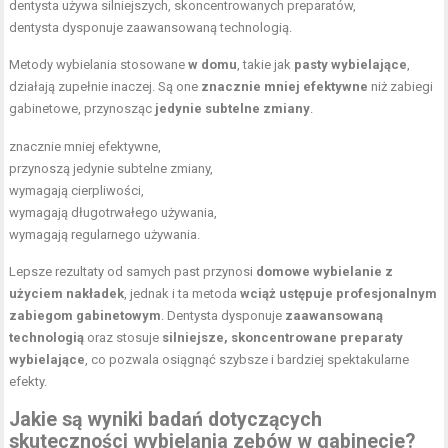
dentysta używa silniejszych, skoncentrowanych preparatów,
dentysta dysponuje zaawansowaną technologią.
Metody wybielania stosowane
w domu
, takie jak
pasty wybielające
,
działają zupełnie inaczej. Są one
znacznie mniej efektywne
niż zabiegi
gabinetowe, przynosząc
jedynie subtelne zmiany
.
znacznie mniej efektywne,
przynoszą jedynie subtelne zmiany,
wymagają cierpliwości,
wymagają długotrwałego używania,
wymagają regularnego używania.
Lepsze rezultaty od samych past przynosi
domowe wybielanie z
użyciem nakładek
, jednak i ta metoda
wciąż ustępuje profesjonalnym
zabiegom gabinetowym
. Dentysta dysponuje
zaawansowaną
technologią
oraz stosuje
silniejsze, skoncentrowane preparaty
wybielające
, co pozwala osiągnąć szybsze i bardziej spektakularne
efekty.
Jakie są wyniki badań dotyczących
skuteczności wybielania zębów w gabinecie?