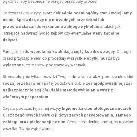
wykonać, aby bezpiecznie przejść przez cały proces.
Podczas takiej wizyty lekarz
dokładnie oceni ogólny stan Twojej jamy
ustnej
.
Sprawdzi, czy nie ma żadnych przeszkód lub
przeciwwskazań do wykonania zabiegu wybielania
, takich jak
istniejąca
nadwrażliwość zębów
czy ewentualne
stany zapalne
dziąseł
.
Pamiętaj, że
do wybielania kwalifikują się tylko zdrowe
zęby
. Dlatego
przed przystąpieniem do procedury
wszystkie ubytki muszą być
wyleczone
, co stanowi podstawowy warunek.
Stomatolog nie tylko sprawdzi Twoje zdrowie, ale także pomoże
określić
rodzaj przebarwień
i na tej podstawie dobierze
najodpowiedniejszą i
najbezpieczniejszą dla Ciebie metodę wybielania wraz z
właściwym preparatem
.
Często podczas tej samej wizyty
higienistka stomatologiczna udzieli
Ci szczegółowych instrukcji dotyczących przygotowania, samego
zabiegu oraz pielęgnacji po nim
. Będzie też idealną osobą, by rozwiać
wszelkie Twoje wątpliwości.