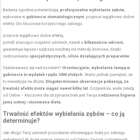
Badania zgodnie potwierdzają:
profesjonalne wybielanie zębów
,
wykonane w
gabinecie stomatologicznym
, przynosi wyjątkowo dobre
efekty. Oto kluczowe korzyści tego zabiegu:
przynosi wyjątkowo dobre efekty,
potrafi znacząco rozjaśnić uśmiech, nawet o
kilkanaście odcieni
,
gwarantuje lepsze i szybsze rezultaty niż metody domowe, dzięki
zastosowaniu
specjalistycznych, silnie działających preparatów
.
Zastanawiasz się nad kosztem?
Orientacyjnie, wybielanie lampą w
gabinecie to wydatek rzędu 1000 złotych.
Warto jednak pamiętać, że
to inwestycja na dłużej.
Długoterminowe obserwacje pokazują, że
trwałość efektu może sięgać nawet kilku lat.
Oczywiście, wiele zależy
od Ciebie – kluczowa dla utrzymania bieli jest Twoja
codzienna higiena
jamy ustnej
i
stosowana
dieta
.
Trwałość efektów wybielania zębów – co ją
determinuje?
Jak długo Twój uśmiech pozostanie olśniewająco biały po zabiegu
wybielania? W dużej mierze zależy to od Ciebie i Twoich codziennych