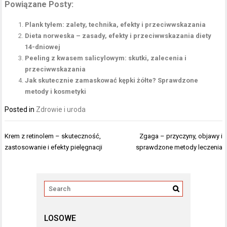
Powiązane Posty:
Plank tyłem: zalety, technika, efekty i przeciwwskazania
Dieta norweska – zasady, efekty i przeciwwskazania diety
14-dniowej
Peeling z kwasem salicylowym: skutki, zalecenia i
przeciwwskazania
Jak skutecznie zamaskować kępki żółte? Sprawdzone
metody i kosmetyki
Posted in
Zdrowie i uroda
Nawigacja
Krem z retinolem – skuteczność,
Zgaga – przyczyny, objawy i
wpisu
zastosowanie i efekty pielęgnacji
sprawdzone metody leczenia
LOSOWE