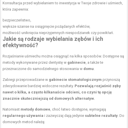
Konsultacja przed wybielaniem to inwestycja w Twoje zdrowie i uśmiech,
która zapewnia:
bezpieczeństwo,
większe szanse na osiągnięcie pożądanych efektów,
możliwość uniknięcia nieprzyjemnych niespodzianek czy powikłań.
Jakie są rodzaje wybielania zębów i ich
efektywność?
Rozjaśnianie uśmiechu można osiągnąć na kilka sposobów. Dostępne są
metody wykonywane przez dentystę w
gabinecie
, a także te
przeznaczone do samodzielnego stosowania w
domu
.
Zabiegi przeprowadzane w
gabinecie stomatologicznym
przynoszą
zdecydowanie bardziej widoczne rezultaty.
Pozwalają rozjaśnić zęby
nawet o kilka, a często kilkanaście odcieni, co czyni tę opcję
znacznie skuteczniejszą od domowych alternatyw.
Natomiast
metody domowe
, choć łatwo dostępne, wymagają
regularnego używania
i zazwyczaj dają jedynie
subtelne rezultaty
. Do
domowych metod należą: