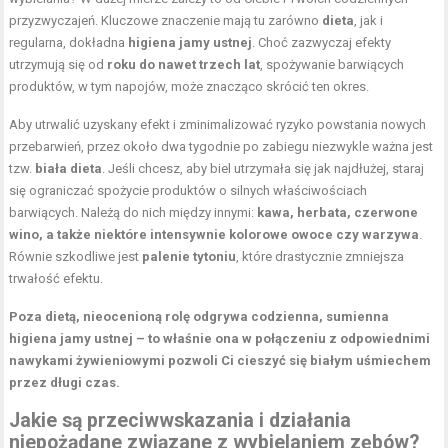
przyzwyczajeń. Kluczowe znaczenie mają tu zarówno
dieta
, jak i
regularna, dokładna
higiena jamy ustnej
. Choć zazwyczaj efekty
utrzymują się od
roku do nawet trzech lat
, spożywanie barwiących
produktów, w tym napojów, może znacząco skrócić ten okres.
Aby utrwalić uzyskany efekt i zminimalizować ryzyko powstania nowych
przebarwień, przez około dwa tygodnie po zabiegu niezwykle ważna jest
tzw.
biała
dieta
. Jeśli chcesz, aby biel utrzymała się jak najdłużej, staraj
się ograniczać spożycie produktów o silnych właściwościach
barwiących. Należą do nich między innymi:
kawa, herbata, czerwone
wino, a także niektóre intensywnie kolorowe owoce czy warzywa
.
Równie szkodliwe jest
palenie tytoniu
, które drastycznie zmniejsza
trwałość efektu.
Poza dietą, nieocenioną rolę odgrywa codzienna, sumienna
higiena jamy ustnej – to właśnie ona w połączeniu z odpowiednimi
nawykami żywieniowymi pozwoli Ci cieszyć się białym uśmiechem
przez długi czas.
Jakie są przeciwwskazania i działania
niepożądane związane z wybielaniem zębów?