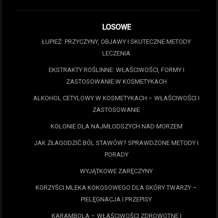
LOSOWE
ŁUPIEŻ: PRZYCZYNY, OBJAWY I SKUTECZNE METODY
LECZENIA
EKSTRAKTY ROŚLINNE: WŁAŚCIWOŚCI, FORMY I
ZASTOSOWANIE W KOSMETYKACH
ALKOHOL CETYLOWY W KOSMETYKACH – WŁAŚCIWOŚCI I
ZASTOSOWANIE
KOLONIE DLA NAJMŁODSZYCH NAD MORZEM
JAK ZŁAGODZIĆ BÓL STAWÓW? SPRAWDZONE METODY I
PORADY
WYJĄTKOWE ZARĘCZYNY
KORZYŚCI MLEKA KOKOSOWEGO DLA SKÓRY TWARZY –
PIELĘGNACJA I PRZEPISY
KARAMBOLA – WŁAŚCIWOŚCI ZDROWOTNE I