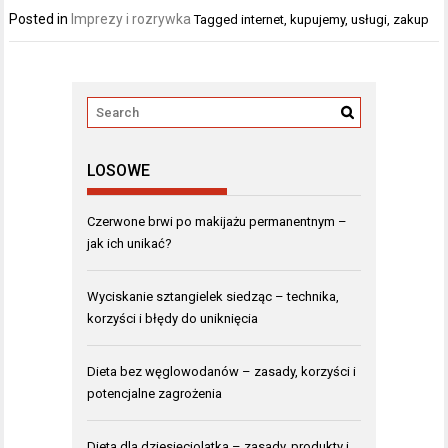
Posted in
Imprezy i rozrywka
Tagged
internet
,
kupujemy
,
usługi
,
zakup
LOSOWE
Czerwone brwi po makijażu permanentnym –
jak ich unikać?
Wyciskanie sztangielek siedząc – technika,
korzyści i błędy do uniknięcia
Dieta bez węglowodanów – zasady, korzyści i
potencjalne zagrożenia
Dieta dla dziesięciolatka – zasady, produkty i