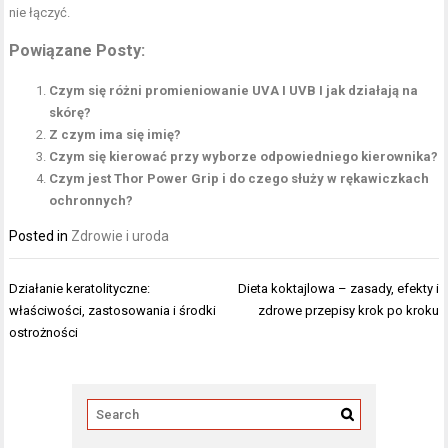
nie łączyć
.
Powiązane Posty:
Czym się różni promieniowanie UVA I UVB I jak działają na
skórę?
Z czym ima się imię?
Czym się kierować przy wyborze odpowiedniego kierownika?
Czym jest Thor Power Grip i do czego służy w rękawiczkach
ochronnych?
Posted in
Zdrowie i uroda
Nawigacja
Działanie keratolityczne:
Dieta koktajlowa – zasady, efekty i
wpisu
właściwości, zastosowania i środki
zdrowe przepisy krok po kroku
ostrożności