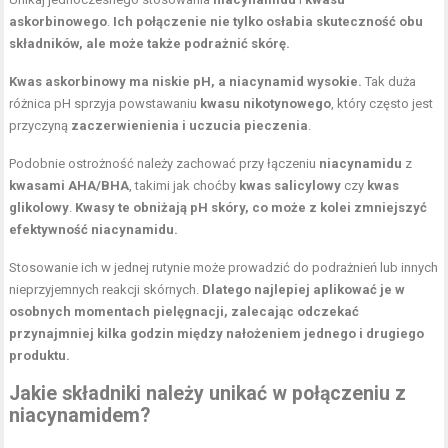
askorbinowego
.
Ich połączenie nie tylko osłabia skuteczność obu
składników, ale może także podrażnić skórę.
Kwas askorbinowy
ma niskie pH, a niacynamid wysokie.
Tak duża
różnica pH sprzyja powstawaniu
kwasu nikotynowego
, który często jest
przyczyną
zaczerwienienia i uczucia pieczenia
.
Podobnie ostrożność należy zachować przy łączeniu
niacynamidu
z
kwasami AHA/BHA
, takimi jak choćby
kwas salicylowy
czy
kwas
glikolowy
.
Kwasy te obniżają pH skóry, co może z kolei zmniejszyć
efektywność niacynamidu.
Stosowanie ich w jednej rutynie może prowadzić do podrażnień lub innych
nieprzyjemnych reakcji skórnych.
Dlatego najlepiej aplikować je w
osobnych momentach pielęgnacji, zalecając odczekać
przynajmniej kilka godzin między nałożeniem jednego i drugiego
produktu.
Jakie składniki należy unikać w połączeniu z
niacynamidem?