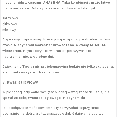
niacynamidu z kwasami AHA i BHA.
Taka kombinacja może łatwo
podrażnić skórę.
Dotyczy to popularnych kwasów, takich jak:
salicylowy,
glikolowy,
mlekowy.
Aby uniknąć nieprzyjemnych reakcji, najlepiej stosuj te składniki w różnym
czasie.
Niacynamid możesz aplikować rano, a
kwasy AHA
/BHA
wieczorem.
Innym dobrym rozwiązaniem jest używanie ich
naprzemiennie, w odrębne dni.
Dzięki temu Twoja rutyna pielęgnacyjna będzie nie tylko skuteczna,
ale przede wszystkim bezpieczna.
3. Kwas salicylowy
W pielęgnacji cery warto pamiętać o jednej ważnej zasadzie:
lepiej nie
łączyć ze sobą
kwasu salicylowego
i niacynamidu
.
Takie połączenie może bowiem nie tylko wywołać nieprzyjemne
podrażnienie skóry
, ale też znacząco
osłabić działanie obu tych