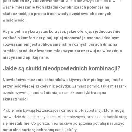
podrażnień czy zaczerwienienia
. Ale to nie wszystko – co równie
ważne,
mieszanie tych składników obniża ich potencjalną
skuteczność; po prostu tracą wtedy część swoich cennych
właściwości
.
Aby w pełni wykorzystać korzyści, jakie oferują, i jednocześnie
zadbać o komfort cery, najlepiej stosować je osobno
.
Idealnym
rozwiązaniem jest aplikowanie ich w różnych porach dnia
: na
przykład
produkt z kwasem mlekowym zarezerwuj na wieczór, a
niacynamid aplikuj rano
.
Jakie są skutki nieodpowiednich kombinacji?
Niewłaściwe łączenie
składników aktywnych
w pielęgnacji może
przynieść więcej szkody niż pożytku.
Zamiast pomóc, takie mieszanki
często wywołują
podrażnienia
, a same kosmetyki
tracą na
skuteczności
.
Problemem bywają też znaczące
różnice w pH
substancji, które mogą
prowadzić do niechcianych reakcji chemicznych, przez co składniki stają
się
niestabilne
. Co gorsza, niewłaściwe połączenia potrafią
naruszyć
naturalną barierę ochronną
naszej skóry.