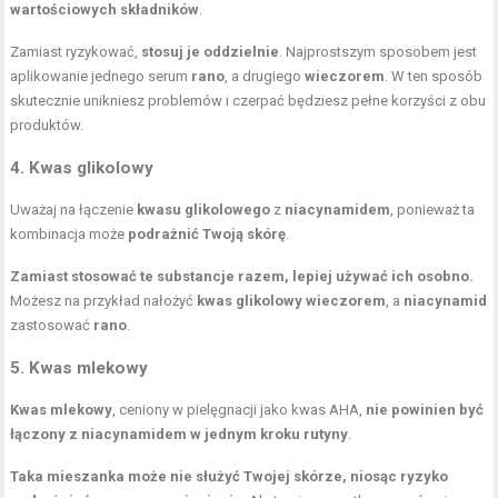
wartościowych składników
.
Zamiast ryzykować,
stosuj je oddzielnie
. Najprostszym sposobem jest
aplikowanie jednego serum
rano
, a drugiego
wieczorem
. W ten sposób
skutecznie unikniesz problemów i czerpać będziesz pełne korzyści z obu
produktów.
4. Kwas glikolowy
Uważaj na łączenie
kwasu glikolowego
z
niacynamidem
, ponieważ ta
kombinacja może
podrażnić Twoją skórę
.
Zamiast stosować te substancje razem, lepiej używać ich osobno.
Możesz na przykład nałożyć
kwas glikolowy wieczorem
, a
niacynamid
zastosować
rano
.
5. Kwas mlekowy
Kwas mlekowy
, ceniony w pielęgnacji jako kwas AHA,
nie powinien być
łączony z niacynamidem w jednym kroku rutyny
.
Taka mieszanka może nie służyć Twojej skórze, niosąc ryzyko