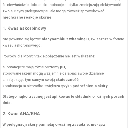
że niewłaściwie dobrane kombinacje nie tylko zmniejszają efektywność
Twojej rutyny pielęgnacyjnej, ale mogą również sprowokować
niechciane reakcje skórne
.
1. Kwas askorbinowy
Nie powinno się łączyć
niacynamidu
z
witaminą C
, zwłaszcza w formie
kwasu askorbinowego.
Powody, dla których takie połączenie nie jest wskazane:
substancje te mają różne poziomy
pH
,
stosowane razem mogą wzajemnie osłabiać swoje działanie,
zmniejszając tym samym swoją
skuteczność
,
kombinacja ta nierzadko zwiększa ryzyko
podrażnienia skóry
.
Dlatego najkorzystniej jest aplikować te składniki o różnych porach
dnia.
2. Kwas AHA/BHA
W pielęgnacji skóry pamiętaj o ważnej zasadzie: nie łącz