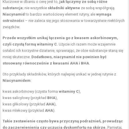
Kluczowe w dbaniu o cerę jest to,
jak łączymy ze sobą różne
substancje
; nie wszystkie
składniki aktywne
ze sobą współgrają.
Niacynamid
to bardzo wartościowy element rutyny, ale
wymaga
ostrożności
– nie zaleca się jego stosowania w towarzystwie niektórych
związków.
Przede wszystkim unikaj łączenia go z kwasem askorbinowym,
czyli czystą formą witaminy C.
Użycie ich razem może wzajemnie
osłabić ich korzystne działanie, sprawiając, że obie substancje staną się
mniej skuteczne.
Dodatkowo, niacynamid nie powinien być
stosowany równocześnie z kwasami AHA i BHA.
Oto przykłady składników, których najlepiej unikać w jednej rutynie z
Niacynamidem
:
kwas askorbinowy (czysta forma
witaminy C
),
kwas salicylowy (przykład
BHA
),
kwas glikolowy (przykład
AHA
),
kwas mlekowy (przykład
AHA
).
Takie zestawienie często bywa przyczyną podrażnień, prowadząc
do zaczerwienienia czy uczucia dyskomfortu na skórze.
Pamiętaj,