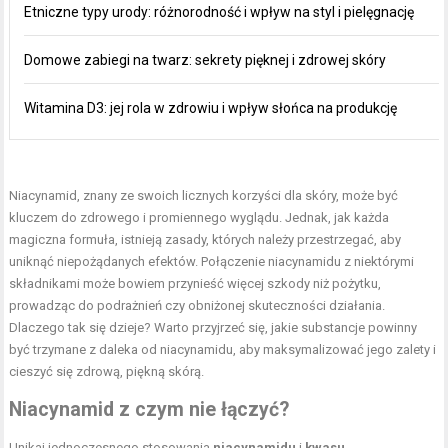
Etniczne typy urody: różnorodność i wpływ na styl i pielęgnację
Domowe zabiegi na twarz: sekrety pięknej i zdrowej skóry
Witamina D3: jej rola w zdrowiu i wpływ słońca na produkcję
Niacynamid, znany ze swoich licznych korzyści dla skóry, może być
kluczem do zdrowego i promiennego wyglądu. Jednak, jak każda
magiczna formuła, istnieją zasady, których należy przestrzegać, aby
uniknąć niepożądanych efektów. Połączenie niacynamidu z niektórymi
składnikami może bowiem przynieść więcej szkody niż pożytku,
prowadząc do podrażnień czy obniżonej skuteczności działania.
Dlaczego tak się dzieje? Warto przyjrzeć się, jakie substancje powinny
być trzymane z daleka od niacynamidu, aby maksymalizować jego zalety i
cieszyć się zdrową, piękną skórą.
Niacynamid z czym nie łączyć?
Unikaj jednoczesnego stosowania
niacynamidu
i
kwasu