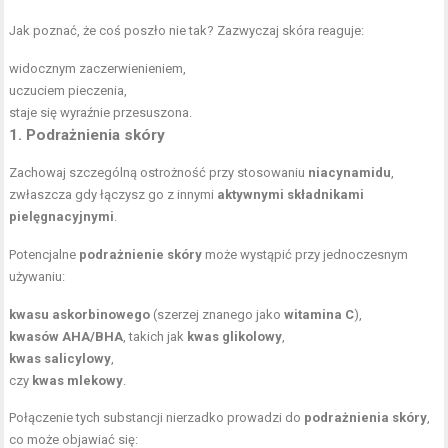
Jak poznać, że coś poszło nie tak? Zazwyczaj skóra reaguje:
widocznym zaczerwienieniem,
uczuciem pieczenia,
staje się wyraźnie przesuszona.
1. Podrażnienia skóry
Zachowaj szczególną ostrożność przy stosowaniu
niacynamidu
,
zwłaszcza gdy łączysz go z innymi
aktywnymi składnikami
pielęgnacyjnymi
.
Potencjalne
podrażnienie skóry
może wystąpić przy jednoczesnym
używaniu:
kwasu askorbinowego
(szerzej znanego jako
witamina C
),
kwasów AHA/BHA
, takich jak
kwas glikolowy
,
kwas salicylowy
,
czy
kwas mlekowy
.
Połączenie tych substancji nierzadko prowadzi do
podrażnienia skóry
,
co może objawiać się: