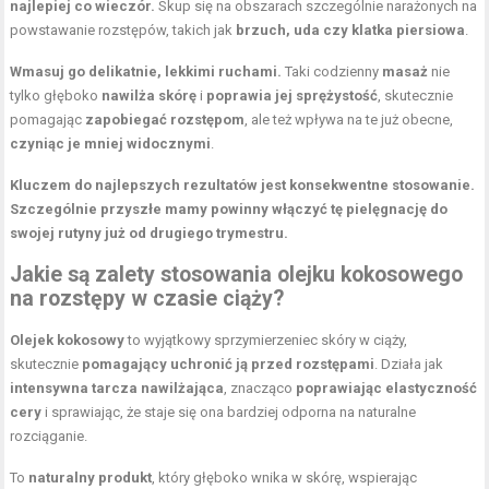
najlepiej co wieczór.
Skup się na obszarach szczególnie narażonych na
powstawanie rozstępów, takich jak
brzuch, uda czy klatka piersiowa
.
Wmasuj go delikatnie, lekkimi ruchami.
Taki codzienny
masaż
nie
tylko głęboko
nawilża skórę
i
poprawia jej sprężystość
, skutecznie
pomagając
zapobiegać rozstępom
, ale też wpływa na te już obecne,
czyniąc je mniej widocznymi
.
Kluczem do najlepszych rezultatów jest konsekwentne stosowanie.
Szczególnie przyszłe mamy powinny włączyć tę pielęgnację do
swojej rutyny już od drugiego trymestru.
Jakie są zalety stosowania olejku kokosowego
na rozstępy w czasie ciąży?
Olejek kokosowy
to wyjątkowy sprzymierzeniec skóry w ciąży,
skutecznie
pomagający uchronić ją przed rozstępami
. Działa jak
intensywna tarcza nawilżająca
, znacząco
poprawiając elastyczność
cery
i sprawiając, że staje się ona bardziej odporna na naturalne
rozciąganie.
To
naturalny produkt
, który głęboko wnika w skórę, wspierając