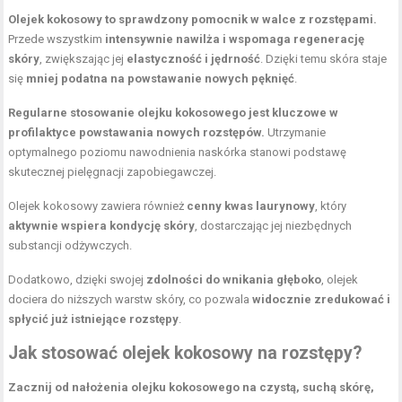
Olejek kokosowy to sprawdzony pomocnik w walce z rozstępami.
Przede wszystkim
intensywnie nawilża i wspomaga regenerację
skóry
, zwiększając jej
elastyczność i jędrność
. Dzięki temu skóra staje
się
mniej podatna na powstawanie nowych pęknięć
.
Regularne stosowanie olejku kokosowego jest kluczowe w
profilaktyce powstawania nowych rozstępów.
Utrzymanie
optymalnego poziomu nawodnienia naskórka stanowi podstawę
skutecznej pielęgnacji zapobiegawczej.
Olejek kokosowy zawiera również
cenny kwas laurynowy
, który
aktywnie wspiera kondycję skóry
, dostarczając jej niezbędnych
substancji odżywczych.
Dodatkowo, dzięki swojej
zdolności do wnikania głęboko
, olejek
dociera do niższych warstw skóry, co pozwala
widocznie zredukować i
spłycić już istniejące rozstępy
.
Jak stosować olejek kokosowy na rozstępy?
Zacznij od nałożenia olejku kokosowego na czystą, suchą skórę,