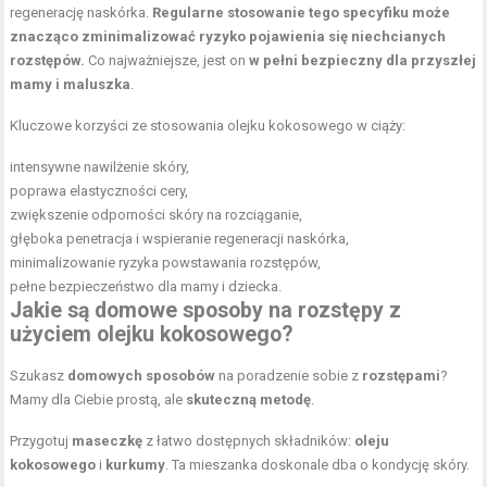
regenerację naskórka.
Regularne stosowanie tego specyfiku może
znacząco zminimalizować ryzyko pojawienia się niechcianych
rozstępów.
Co najważniejsze, jest on
w pełni bezpieczny dla przyszłej
mamy i maluszka
.
Kluczowe korzyści ze stosowania olejku kokosowego w ciąży:
intensywne nawilżenie skóry,
poprawa elastyczności cery,
zwiększenie odporności skóry na rozciąganie,
głęboka penetracja i wspieranie regeneracji naskórka,
minimalizowanie ryzyka powstawania rozstępów,
pełne bezpieczeństwo dla mamy i dziecka.
Jakie są domowe sposoby na rozstępy z
użyciem olejku kokosowego?
Szukasz
domowych sposobów
na poradzenie sobie z
rozstępami
?
Mamy dla Ciebie prostą, ale
skuteczną metodę
.
Przygotuj
maseczkę
z łatwo dostępnych składników:
oleju
kokosowego
i
kurkumy
. Ta mieszanka doskonale dba o kondycję skóry.