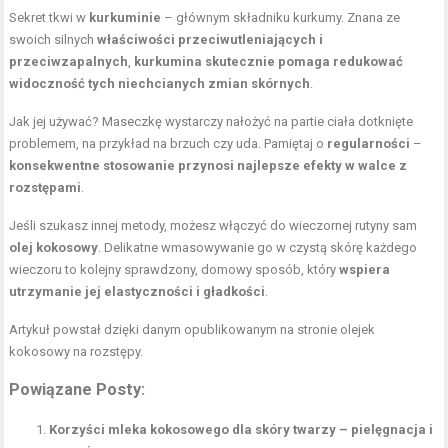
Sekret tkwi w
kurkuminie
– głównym składniku kurkumy. Znana ze
swoich silnych
właściwości przeciwutleniających i
przeciwzapalnych
,
kurkumina skutecznie pomaga redukować
widoczność tych niechcianych zmian skórnych
.
Jak jej używać? Maseczkę wystarczy nałożyć na partie ciała dotknięte
problemem, na przykład na brzuch czy uda. Pamiętaj o
regularności
–
konsekwentne stosowanie przynosi najlepsze efekty w walce z
rozstępami
.
Jeśli szukasz innej metody, możesz włączyć do wieczornej rutyny sam
olej kokosowy
. Delikatne wmasowywanie go w czystą skórę każdego
wieczoru to kolejny sprawdzony, domowy sposób, który
wspiera
utrzymanie jej elastyczności i gładkości
.
Artykuł powstał dzięki danym opublikowanym na stronie
olejek
kokosowy na rozstępy
.
Powiązane Posty:
Korzyści mleka kokosowego dla skóry twarzy – pielęgnacja i