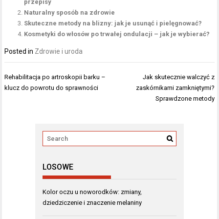
przepisy
Naturalny sposób na zdrowie
Skuteczne metody na blizny: jak je usunąć i pielęgnować?
Kosmetyki do włosów po trwałej ondulacji – jak je wybierać?
Posted in
Zdrowie i uroda
Nawigacja
Rehabilitacja po artroskopii barku –
Jak skutecznie walczyć z
wpisu
klucz do powrotu do sprawności
zaskórnikami zamkniętymi?
Sprawdzone metody
LOSOWE
Kolor oczu u noworodków: zmiany,
dziedziczenie i znaczenie melaniny