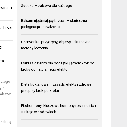
Sudoku – zabawa dla każdego
owinien
Balsam ujędrniający brzuch – skuteczna
pielęgnacja i nawilżenie
To Trwa
Czerwonka: przyczyny, objawy i skuteczne
i
metody leczenia
ota
Makijaż dzienny dla początkujących: krok po
kroku do naturalnego efektu
latego
Dieta koktajlowa – zasady, efekty i zdrowe
y z
przepisy krok po kroku
 zabawy
Fitohormony: kluczowe hormony roślinne i ich
funkcje w hodowlach
rzebują