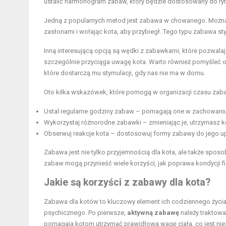
ustalić harmonogram zabaw, który będzie dostosowany do ryt
Jedną z popularnych metod jest zabawa w chowanego. Można 
zasłonami i wołając kota, aby przybiegł. Tego typu zabawa sty
Inną interesującą opcją są wędki z zabawkami, które pozwala
szczególnie przyciąga uwagę kota. Warto również pomyśleć o 
które dostarczą mu stymulacji, gdy nas nie ma w domu.
Oto kilka wskazówek, które pomogą w organizacji czasu zaba
Ustal regularne godziny zabaw – pomagają one w zachowaniu 
Wykorzystaj różnorodne zabawki – zmieniając je, utrzymasz k
Obserwuj reakcje kota – dostosowuj formy zabawy do jego u
Zabawa jest nie tylko przyjemnością dla kota, ale także spo
zabaw mogą przynieść wiele korzyści, jak poprawa kondycji fi
Jakie są korzyści z zabawy dla kota?
Zabawa dla kotów to kluczowy element ich codziennego życia, 
psychicznego. Po pierwsze,
aktywną zabawę
należy traktowa
pomagają kotom utrzymać prawidłową wagę ciała, co jest nie