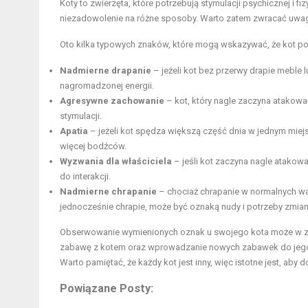
Koty to zwierzęta, które potrzebują stymulacji psychicznej i 
niezadowolenie na różne sposoby. Warto zatem zwracać uwagę
Oto kilka typowych znaków, które mogą wskazywać, że kot po
Nadmierne drapanie
– jeżeli kot bez przerwy drapie meble
nagromadzonej energii.
Agresywne zachowanie
– kot, który nagle zaczyna atakowa
stymulacji.
Apatia
– jeżeli kot spędza większą część dnia w jednym miej
więcej bodźców.
Wyzwania dla właściciela
– jeśli kot zaczyna nagle atakow
do interakcji.
Nadmierne chrapanie
– chociaż chrapanie w normalnych waru
jednocześnie chrapie, może być oznaką nudy i potrzeby zmiany
Obserwowanie wymienionych oznak u swojego kota może w z
zabawę z kotem oraz wprowadzanie nowych zabawek do jego 
Warto pamiętać, że każdy kot jest inny, więc istotne jest, ab
Powiązane Posty: