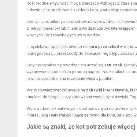
Różnorodne aktywności mogą znacząco wzbogacić czas spędzo
indywidualne upodobania każdego kota, warto eksperymentować
Jednym z popularnych sposobów na wprowadzenie aktywnośc
z małych basenów lub misek z wodą może być interesującym
wodnych lub zabawkowych ryb w wodzie.
Inną ciekawą opcją jest stworzenie
toru przeszkód
w domowyc
różnego rodzaju przeszkody do skakania. Tego typu zabawa z
Koty mogą także z powodzeniem uczyć się
sztuczek
. Metody
wykonywania poleceń za pomocą nagród. Nauka takich sztuczek 
również sposobem na rozwijanie więzi z pupilem.
Warto również zwrócić uwagę na
zabawki interaktywne
, kt
tunelami do biegania czy zabawkami wydającymi dźwięki. Tego
Wprowadzenie kreatywnych i dostosowanych do preferencji k
interesującą i satysfakcjonującą zarówno dla kota, jak i jego w
Jakie są znaki, że kot potrzebuje więce