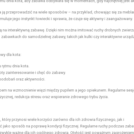
mu dnia kota, aby zabawa odbywała się w momentach, gdy najchętniej jest a
ją przeprowadzić na wiele sposobów – na przykład, chowając się za mebla
muluje jego instynkt łowiecki i sprawia, że czuje się aktywny i zaangażowany.
ją na interaktywną zabawę. Dzięki nim można imitować ruchy drobnych zwierzą
zabawkach do samodzielnej zabawy, takich jak kulki czy interaktywne urządz
wy dla kota:
rytmu dnia kota.
oty zainteresowanie i chęć do zabawy.
podobań oraz aktywności.
sobem na wzmocnienie więzi między pupilem a jego opiekunem. Regularne sesj
zycznej, redukcja stresu oraz wspieranie zdrowego trybu życia.
który przynosi wiele korzyści zarówno dla ich zdrowia fizycznego, jak i
ć jako sposób na poprawę kondycji fizycznej. Regularne ruchy podczas zab
zwykle ważne dla ich ogólnego zdrowia. Otyłość jest poważnym zagrożeniem