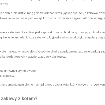
uczowe.
 podobnie jak ludzie, mogą doświadczać stresujących sytuacji, a zabawa dział
 polowanie na zabawki, pozwalają kotom na uwolnienie nagromadzonej energii i
 Wiele zabawek dla kotów jest zaprojektowanych tak, aby rozwijały ich zdolno
 takie jak układanki czy zabawki z kryjówkami na smakołyki, angażują umys
y kotem a jego właścicielem. Wspólne chwile spędzone na zabawie budują zau
o kilka dodatkowych korzyści z zabawy dla kotów:
 są aktywne i stymulowane.
i u kotów.
eż fundamentalnym elementem zdrowego życia kota, który wpływa na jego kon
 zabawy z kotem?