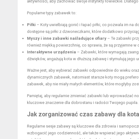
aktywności, aby zachować swoje instynkty łowieckie. Dlatego z
Popularne typy zabawek to:
Piłki
– Koty uwielbiają gonić i łapać piłki, co pozwala im na
dostępne są piłki z dzwoneczkami, które dodatkowo przyciąg
Myszy i inne zabawki naśladujące ofiary
– Te zabawki przy
również miękką powierzchnię, co sprawia, że są przyjemne w 
Interaktywne urządzenia
– Zabawki, które wymagają zaanga
dźwięków, angażują kota w dłuższą zabawę i stymulują jego u
Ważne jest, aby wybierać zabawki odpowiednie do wieku oraz 
dynamicznych zabawek, natomiast starsze koty mogą prefer
zabawek, aby nie miały małych elementów, które mogłyby zost
Pamiętaj, aby regularnie zmieniać zabawki lub wprowadzać no
kluczowe znaczenie dla dobrostanu i radości Twojego pupila.
Jak zorganizować czas zabawy dla kot
Regularne sesje zabawy są kluczowe dla zdrowia i samopocz
wzbogacić jego codzienność, ale także wspierać jego aktywn