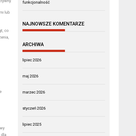
ktywny.
funkcjonalność
mi lub
NAJNOWSZE KOMENTARZE
t, co
enia,
ARCHIWA
lipiec 2026
maj 2026
e
marzec 2026
styczeń 2026
lipiec 2025
awy
 dla