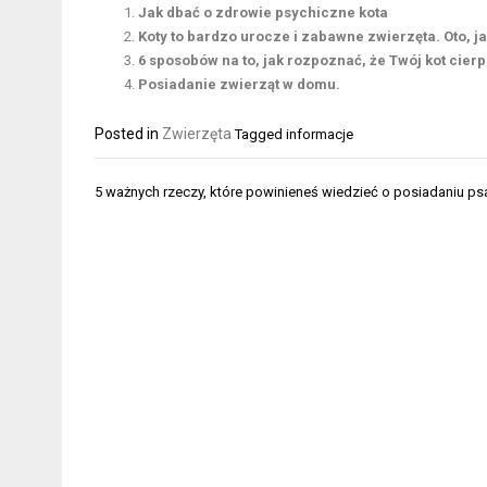
Jak dbać o zdrowie psychiczne kota
Koty to bardzo urocze i zabawne zwierzęta. Oto, j
6 sposobów na to, jak rozpoznać, że Twój kot cierp
Posiadanie zwierząt w domu.
Posted in
Zwierzęta
Tagged
informacje
Nawigacja
5 ważnych rzeczy, które powinieneś wiedzieć o posiadaniu psa
wpisu