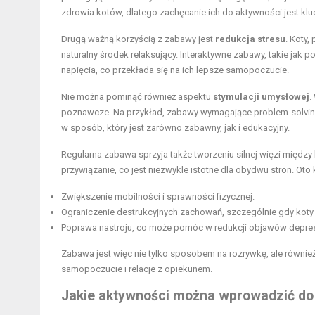
zdrowia kotów, dlatego zachęcanie ich do aktywności jest kl
Drugą ważną korzyścią z zabawy jest
redukcja stresu
. Koty,
naturalny środek relaksujący. Interaktywne zabawy, takie jak
napięcia, co przekłada się na ich lepsze samopoczucie.
Nie można pominąć również aspektu
stymulacji umysłowej
.
poznawcze. Na przykład, zabawy wymagające problem-solving,
w sposób, który jest zarówno zabawny, jak i edukacyjny.
Regularna zabawa sprzyja także tworzeniu silnej więzi międz
przywiązanie, co jest niezwykle istotne dla obydwu stron. Ot
Zwiększenie mobilności i sprawności fizycznej.
Ograniczenie destrukcyjnych zachowań, szczególnie gdy koty
Poprawa nastroju, co może pomóc w redukcji objawów depresj
Zabawa jest więc nie tylko sposobem na rozrywkę, ale równi
samopoczucie i relacje z opiekunem.
Jakie aktywności można wprowadzić do