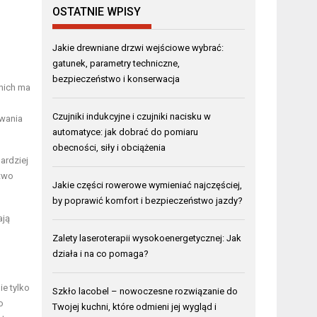
OSTATNIE WPISY
Jakie drewniane drzwi wejściowe wybrać:
gatunek, parametry techniczne,
bezpieczeństwo i konserwacja
 nich ma
Czujniki indukcyjne i czujniki nacisku w
awania
automatyce: jak dobrać do pomiaru
obecności, siły i obciążenia
ardziej
two
Jakie części rowerowe wymieniać najczęściej,
by poprawić komfort i bezpieczeństwo jazdy?
ają
Zalety laseroterapii wysokoenergetycznej: Jak
działa i na co pomaga?
e tylko
Szkło lacobel – nowoczesne rozwiązanie do
o
Twojej kuchni, które odmieni jej wygląd i