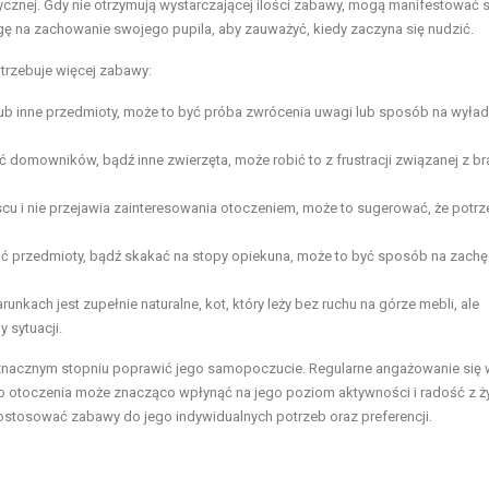
fizycznej. Gdy nie otrzymują wystarczającej ilości zabawy, mogą manifestować 
 na zachowanie swojego pupila, aby zauważyć, kiedy zaczyna się nudzić.
trzebuje więcej zabawy:
 lub inne przedmioty, może to być próba zwrócenia uwagi lub sposób na wyła
ć domowników, bądź inne zwierzęta, może robić to z frustracji związanej z b
scu i nie przejawia zainteresowania otoczeniem, może to sugerować, że potrz
ać przedmioty, bądź skakać na stopy opiekuna, może to być sposób na zachę
nkach jest zupełnie naturalne, kot, który leży bez ruchu na górze mebli, ale
 sytuacji.
nacznym stopniu poprawić jego samopoczucie. Regularne angażowanie się 
otoczenia może znacząco wpłynąć na jego poziom aktywności i radość z ży
y dostosować zabawy do jego indywidualnych potrzeb oraz preferencji.